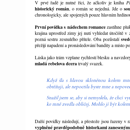
V prvé řadě je nutné říci, že ačkoliv je kniha
P
historický román
so
, o román se nejedná. Jde o
chronologicky, ale spojených pouze hlavním hrdinou
První povídka s nádechem romance
zastihne plu
krajina uprostřed zimy jej nutí vyhledat útočiště 
sved
pozná sestru zesnulého přítele. Oba pozůstalí
přežijí napadení a pronásledování bandity a místo p
Láska jako trám vzplane rychlostí blesku a navzdor
mladá rebelova dcera
trvalý svazek.
Když šla s hlavou skloněnou kolem mne,
obtěžuji, ale nepoctila byste mne a nepove
Snažil jsem se, aby si nemyslela, že chci vy
ke mně zvedla obličej. Mohlo jí být kolem še
Další povídky následují, a přestože jsou řazeny v 
vyplněné pravděpodobně historkami zanesenými 