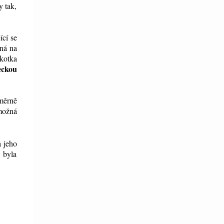
y tak,
ící se
aná na
kotka
eckou
měrně
možná
a jeho
 byla