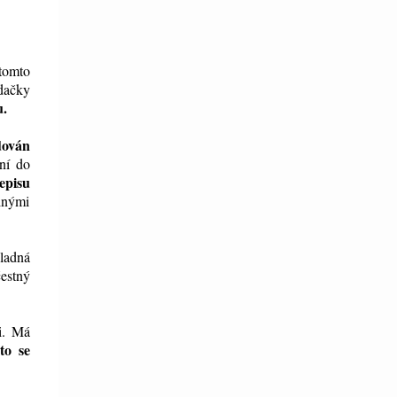
 tomto
dačky
u.
dován
ní do
episu
lnými
ladná
čestný
i. Má
to se