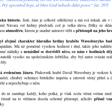
 Prý uprostřed boje, až
Herr Graf
nebude dáfat posor.“ (str. 297)
eku historie.
Jistě, žánr je celkově odlehčený a má svá úskalí, ale v
němž Návara své hrdiny předvádí, což je velká úleva. Dílky ze sklá
atmosféru
přistoupit na jeho hr
nou
, kterou je snadné autorovi věřit a
 byl zřejmě charakter hlavního hrdiny hraběte Wavesburyho bu
pádám. Má už poměrně vysokou hodnost i titul, takže jeho nahlíže
nenásilně se dozvědět něco, co nám v hodinách děj
inné milníky a
í natolik vysoko na společenském žebříčku, aby byl autor svázán reá
žily.
tná zvolenému žánru.
Plukovník hrabě David Wavesbury je veskrze k
anžel, chrabrý ochránce britského impéria a zároveň věrný přítel a 
ětě a nepochybuje o něm.
e do ní zamiluje každý, koho potká, je však zcela věrná svému muž
přísně vza
čtenář na to většinou docela ochotně přistoupí, ačkoliv
ky.