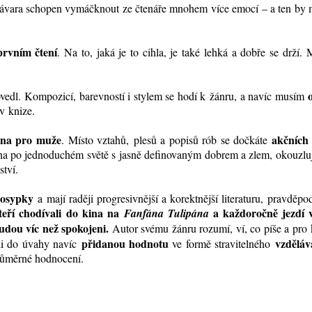
ávara schopen vymáčknout ze čtenáře mnohem více emocí – a ten by 
prvním čtení
. Na to, jaká je to cihla, je také lehká a dobře se drží.
ovedl. Kompozicí, barevností i stylem se hodí k žánru, a navíc musím
v knize.
vna pro muže
akčních 
. Místo vztahů, plesů a popisů rób se dočkáte
ouha po jednoduchém světě s jasně definovaným dobrem a zlem, okouzlu
tví.
í osypky
a mají raději progresivnější a korektnější literaturu, pravděp
kteří chodívali do kina na
a každoročně jezdí v
Fanfána Tulipána
budou víc než spokojeni.
Autor svému žánru rozumí, ví, co píše a pro
přidanou hodnotu
vzděláv
-li do úvahy navíc
ve formě stravitelného
ůměrné hodnocení.