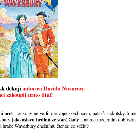
isk děkuji
autorovi Davidu Návarovi.
ci zakoupit tento titul!
ná ocel
– ačkoliv ne ve formě vojenských šavlí, palašů a skotských m
jako oslavu hrdinů ze staré školy
esbury
a natruc moderním dobrodr
 hrabě Wavesbury dnešnímu čtenáři co sdělit?