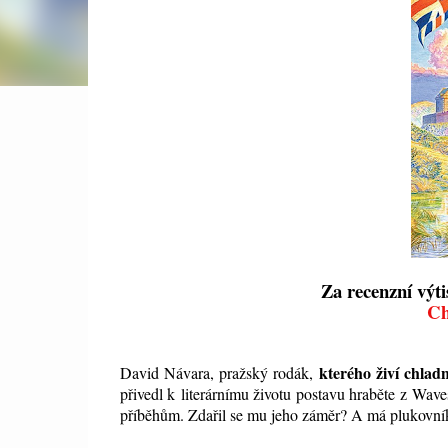
Za recenzní výt
Ch
kterého živí chlad
David Návara, pražský rodák,
přivedl k literárnímu životu postavu hraběte z Wav
příběhům. Zdařil se mu jeho záměr? A má plukovník