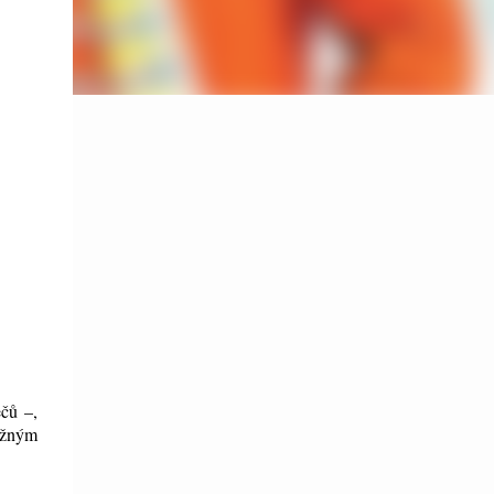
ečů –,
užným