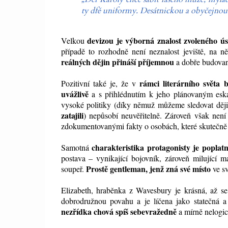
ty dfě uniformy. Desátnickou a obyčejnou.
devizou je výborná znalost zvoleného ús
Velkou
případě to rozhodně není neznalost jeviště, na 
reálných dějin přináší příjemnou
a dobře budova
rámci literárního světa
Pozitivní také je, že v
uvážlivě
a s přihlédnutím k jeho plánovaným eska
vysoké politiky (díky němuž můžeme sledovat děj
zatajili
) nepůsobí neuvěřitelně. Zároveň však nen
zdokumentovanými fakty o osobách, které skutečně 
charakteristika protagonisty je popla
Samotná
postava – vynikající bojovník, zároveň milující m
Prostě gentleman, jenž zná své místo
soupeř.
ve sv
Elizabeth, hraběnka z Wavesbury je krásná, až s
dobrodružnou povahu a je líčena jako statečná a 
nezřídka chová spíš sebevražedně
a mírně nelogic