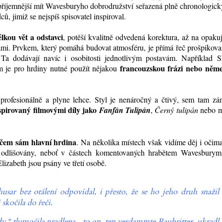
 příjemnější mít Wavesburyho dobrodružství seřazená plně chronologick
ů, jimiž se nejspíš spisovatel inspiroval.
lkou vět a odstavci
, potěší kvalitně odvedená korektura, až na opakuj
mi. Prvkem, který pomáhá budovat atmosféru, je přímá řeč prošpikov
 Ta dodávají navíc i osobitosti jednotlivým postavám. Například S
francouzskou frázi nebo něm
m je pro hrdiny nutné použít nějakou
profesionálně a plyne lehce. Styl je nenáročný a čtivý, sem tam zá
spirovaný filmovými díly jako
Fanfán Tulipán
,
Černý tulipán
nebo 
čem sám hlavní hrdina
. Na několika místech však vidíme děj i očim
ě odlišovány, neboť v částech komentovaných hrabětem Wavesburym
izabeth jsou psány ve třetí osobě.
sar bez otálení odpovídal, i přesto, že se ho jeho druh snažil
 skočila do řeči.
y,“ tlumočila pradlena, „to on, ten
verdammte Raubritter
, ukradl