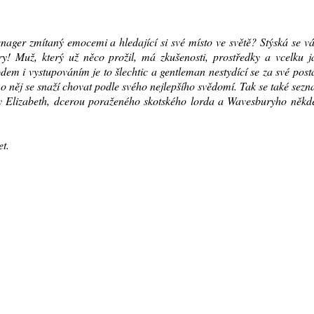
nager zmítaný emocemi a hledající si své místo ve světě? Stýská se 
y! Muž, který už něco prožil, má zkušenosti, prostředky a vcelku j
dem i vystupováním je to šlechtic a gentleman nestydící se za své post
mo něj se snaží chovat podle svého nejlepšího svědomí. Tak se také sez
dy Elizabeth, dcerou poraženého skotského lorda a Wavesburyho někd
t.