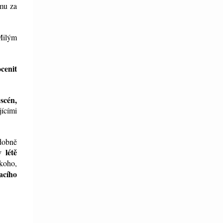
mu za
 Milým
ocenit
scén,
jícími
odobně
 létě
 koho,
acího