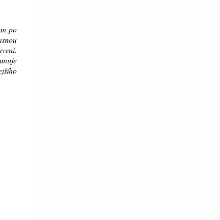
vám po
asnou
avení.
namuje
ejšího