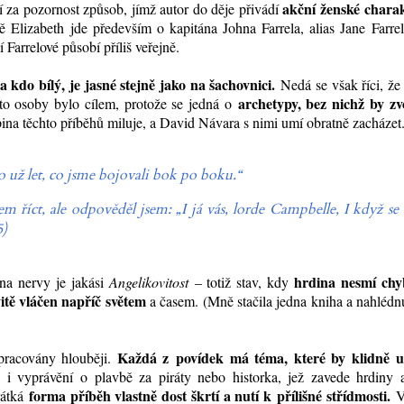
akční ženské charak
 za pozornost způsob, jímž autor do děje přivádí
Elizabeth jde především o kapitána Johna Farrela, alias Jane Farrel
 Farrelové působí příliš veřejně.
 kdo bílý, je jasné stejně jako na šachovnici.
Nedá se však říci, že
archetypy, bez nichž by zv
véto osoby bylo cílem, protože se jedná o
upina těchto příběhů miluje, a David Návara s nimi umí obratně zacházet
o už let, co jsme bojovali bok po boku.“
jsem říct, ale odpověděl jsem: „I já vás, lorde Campbelle, I když se
5)
hrdina nesmí chy
na nervy je jakási
Angelikovitost
– totiž stav, kdy
vitě vláčen napříč světem
a časem. (Mně stačila jedna kniha a nahlédn
Každá z povídek má téma, které by klidně u
pracovány hlouběji.
 i vyprávění o plavbě za piráty nebo historka, jež zavede hrdiny 
forma příběh vlastně dost škrtí a nutí k přílišné střídmosti.
rátká
V