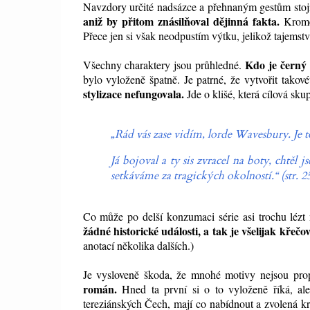
Navzdory určité nadsázce a přehnaným gestům stojí
aniž by přitom znásilňoval dějinná fakta.
Kromě 
Přece jen si však neodpustím výtku, jelikož tajemství
Kdo je černý a
Všechny charaktery jsou průhledné.
bylo vyloženě špatně. Je patrné, že vytvořit tako
stylizace nefungovala.
Jde o klišé, která cílová sk
„Rád vás zase vidím, lorde Wavesbury. Je t
Já bojoval a ty sis zvracel na boty, chtěl 
setkáváme za tragických okolností.“ (str. 2
Co může po delší konzumaci série asi trochu lézt 
žádné historické události, a tak je všelijak křečo
anotací několika dalších.)
Je vysloveně škoda, že mnohé motivy nejsou pro
román.
Hned ta první si o to vyloženě říká, ale
tereziánských Čech, mají co nabídnout a zvolená k