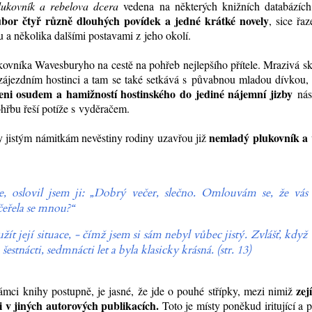
lukovník a rebelova dcera
vedena na některých knižních databázích
ubor čtyř různě dlouhých povídek a jedné krátké novely
, sice řa
 a několika dalšími postavami z jeho okolí.
kovníka Wavesburyho na cestě na pohřeb nejlepšího přítele. Mrazivá s
v zájezdním hostinci a tam se také setkává s půvabnou mladou dívkou,
eni osudem a hamižností hostinského do jediné nájemní jizby
nás
ohřbu řeší potíže s vyděračem.
nemladý plukovník a 
y jistým námitkám nevěstiny rodiny uzavřou již
 oslovil jsem ji: „Dobrý večer, slečno. Omlouvám se, že vás
čeřela se mnou?“
užít její situace, - čímž jsem si sám nebyl vůbec jistý. Zvlášť, když
stnácti, sedmnácti let a byla klasicky krásná. (str. 13)
zej
rámci knihy postupně, je jasné, že jde o pouhé střípky, mezi nimiž
v jiných autorových publikacích.
Toto je místy poněkud iritující a 