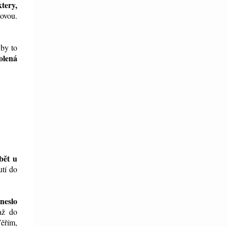
tery,
ovou.
 by to
olená
.
bět u
utí do
neslo
až do
ěřím,