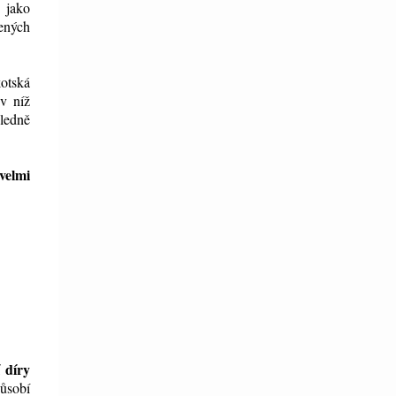
 jako
zených
kotská
 v níž
ledně
velmi
í díry
působí