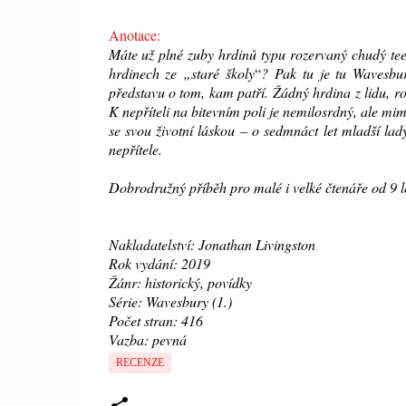
Anotace:
Máte už plné zuby hrdinů typu rozervaný chudý tee
hrdinech ze „staré školy
“
? Pak tu je tu Wavesbur
představu o tom, kam patří. Žádný hrdina z lidu, ro
K nepříteli na bitevním poli je nemilosrdný, ale mi
se svou životní láskou – o sedmnáct let mladší la
nepřítele.
Dobrodružný příběh pro malé i velké čtenáře od 9 le
Nakladatelství: Jonathan Livingston
Rok vydání: 2019
Žánr: historický, povídky
Série: Wavesbury (1.)
Počet stran: 416
Vazba: pevná
RECENZE