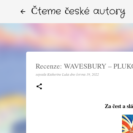
Čteme české autory
Recenze: WAVESBURY – PLUK
sepsala
Katherine Luka
dne
června 19, 2022
Za čest a sl