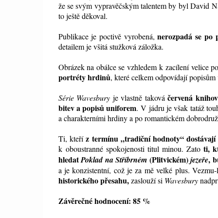
že se svým vypravěčským talentem by byl David N
to ještě děkoval.
nerozpadá se po 
Publikace je poctivě vyrobená,
detailem je všitá stužková záložka.
Obrázek na obálce se vzhledem k zacílení velice p
portréty hrdinů
, které celkem odpovídají popisům 
červená kniho
Série Wavesbury
je vlastně taková
bitev a
popisů
uniforem
. V jádru je však tatáž t
a charakterními hrdiny a po romantickém dobrodružs
z termínu „tradiční hodnoty“ dostávaj
Ti, kteří
ti, 
k oboustranné spokojenosti titul minou. Zato
hledat
(Plitvickém)
, 
Poklad na Stříbrném
jezeře
a je konzistentní, což je za mě velké plus. Vezmu
historického přesahu,
zaslouží si
Wavesbury
nadpr
Závěrečné hodnocení: 85 %