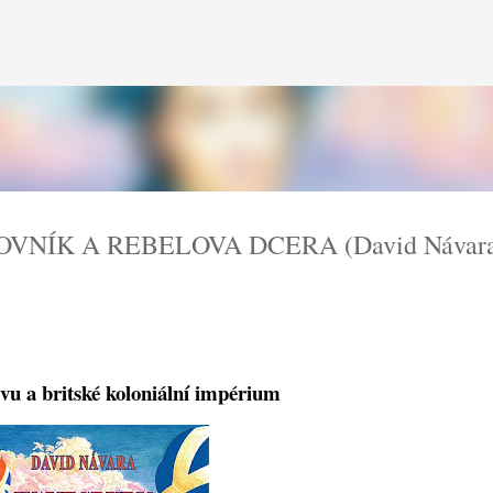
Přeskočit na hlavní obsah
OVNÍK A REBELOVA DCERA (David Návara
ávu a britské koloniální impérium