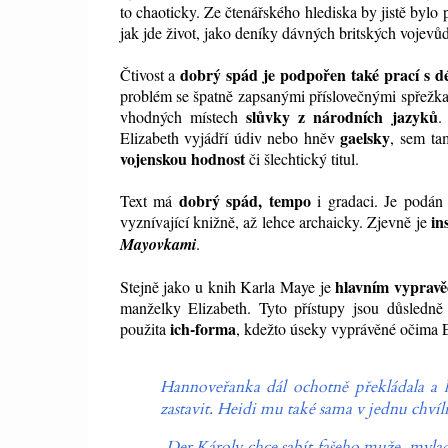
to chaoticky. Ze čtenářského hlediska by jistě bylo
jak jde život, jako deníky dávných britských vojevůdc
dobrý spád je podpořen také prací s dé
Čtivost a
problém se špatně zapsanými příslovečnými spřežka
slůvky z národních jazyků
vhodných místech
.
gaelsky
Elizabeth vyjádří údiv nebo hněv
, sem ta
vojenskou hodnost
či šlechtický titul.
dobrý spád, tempo
Text má
i gradaci. Je podán 
in
vyznívající knižně, až lehce archaicky. Zjevně je
Mayovkami
.
hlavním vypravě
Stejně jako u knih Karla Maye je
manželky Elizabeth. Tyto přístupy jsou důsledn
ich-forma
použita
, kdežto úseky vyprávěné očima El
Hannoveřanka dál ochotně překládala a hu
zastavit. Heidi mu také sama v jednu chvíli
„
Der
Károly chce sabít fašeho muže, mylad