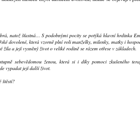
brá, natož šťastná… S podobnými pocity se potýká hlavní hrdinka Em
řské dovolené, která vzorně plní roli manželky, milenky, matky i hosp
é žila a její vysněný život o veliké rodině se rázem otřese v základech.
stupně sebevědomou ženou, která si i díky pomoci zkušeného tera
e vypadat její další život.
 štěstí?