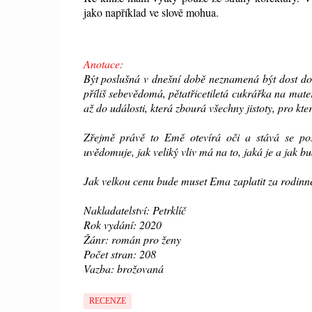
jako například ve slově mohua.
Anotace:
Být poslušná v dnešní době neznamená být dost do
příliš sebevědomá, pětatřicetiletá cukrářka na mate
až do události, která zbourá všechny jistoty, pro kter
Zřejmě právě to Emě otevírá oči a stává se po
uvědomuje, jak veliký vliv má na to, jaká je a jak bud
Jak velkou cenu bude muset Ema zaplatit za rodinné
Nakladatelství: Petrklíč
Rok vydání: 2020
Žánr: román pro ženy
Počet stran: 208
Vazba: brožovaná
RECENZE