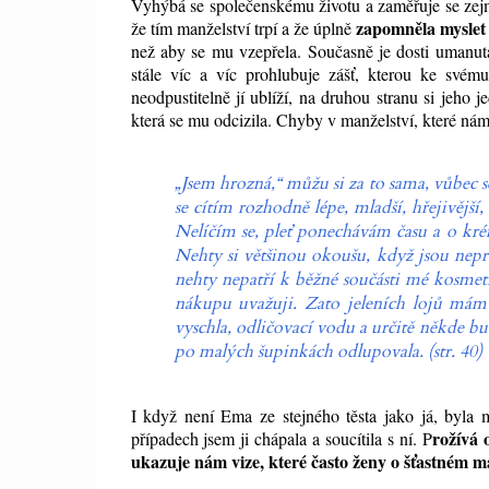
Vyhýbá se společenskému životu a zaměřuje se zejm
zapomněla myslet
že tím manželství trpí a že úplně
než aby se mu vzepřela. Současně je dosti umanutá
stále víc a víc prohlubuje zášť, kterou ke svém
neodpustitelně jí ublíží, na druhou stranu si jeho
která se mu odcizila. Chyby v manželství, které nám
„Jsem hrozná,“ můžu si za to sama, vůbec 
se cítím rozhodně lépe, mladší, hřejivější
Nelíčím se, pleť ponechávám času a o kr
Nehty si většinou okoušu, když jsou nep
nehty nepatří k běžné součásti mé kosmeti
nákupu uvažuji. Zato jeleních lojů mám c
vyschla, odličovací vodu a určitě někde b
po malých šupinkách odlupovala. (str. 40)
I když není Ema ze stejného těsta jako já, byla m
rožívá 
případech jsem ji chápala a soucítila s ní. P
ukazuje nám vize, které často ženy o šťastném m