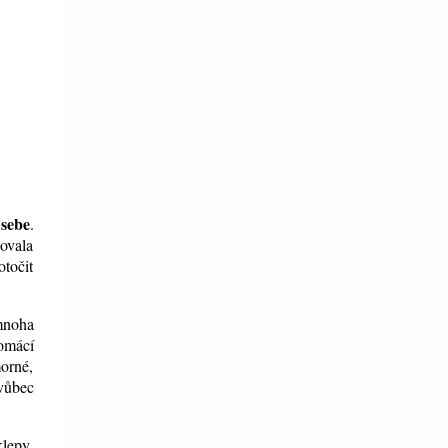
 sebe
.
zovala
točit
mnoha
omácí
morné,
vůbec
lepy,