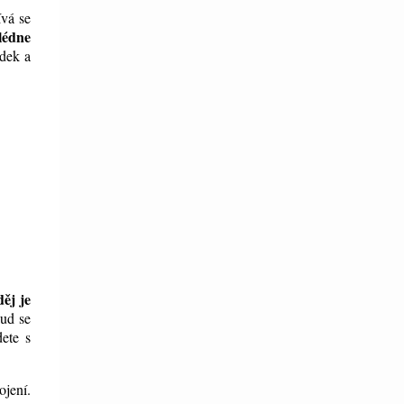
ívá se
lédne
ádek a
děj je
kud se
dete s
ojení.