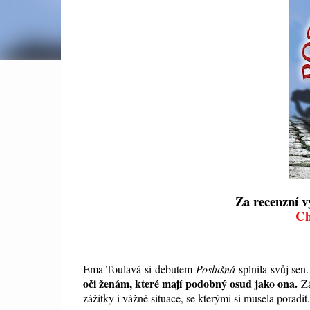
Za recenzní v
Ch
Ema Toulavá si
debutem
Poslušná
splnila svůj sen
oči ženám, které mají podobný osud jako ona.
Zá
zážitky i vážné situace, se kterými si musela poradit.