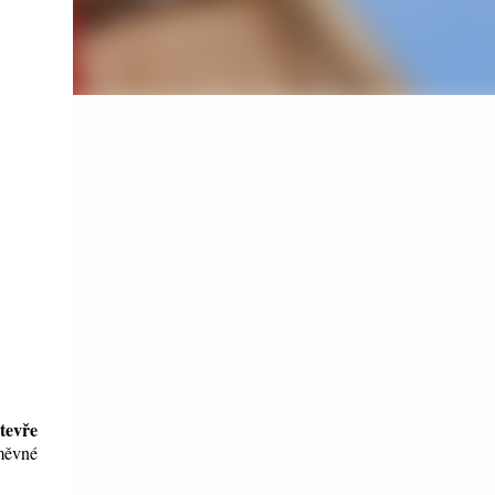
tevře
směvné