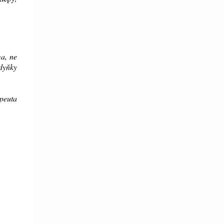
a, ne
odyňky
peuta