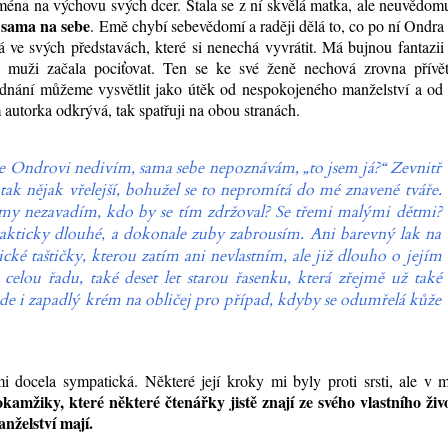
éna na výchovu svých dcer. Stala se z ní skvělá matka, ale neuvědomu
 sama na sebe
. Emě chybí sebevědomí a raději dělá to, co po ní Ondra
 ve svých představách, které si nenechá vyvrátit. Má bujnou fantazii
u muži začala pociťovat. Ten se ke své ženě nechová zrovna přívět
 jednání můžeme vysvětlit jako útěk od nespokojeného manželství a od
 autorka odkrývá, tak spatřuji na obou stranách.
se Ondrovi nedivím, sama sebe nepoznávám, „to jsem já?“ Zevnitř
, tak nějak vřelejší, bohužel se to nepromítá do mé znavené tváře.
émy nezavadím, kdo by se tím zdržoval? Se třemi malými dětmi?
rakticky dlouhé, a dokonale zuby zabrousím. Ani barevný lak na
cké taštičky, kterou zatím ani nevlastním, ale již dlouho o jejím
elou řadu, také deset let starou řasenku, která zřejmě už také
ude i zapadlý krém na obličej pro případ, kdyby se odumřelá kůže
i docela sympatická. Některé její kroky mi byly proti srsti, ale v
okamžiky, které některé čtenářky jistě znají ze svého vlastního živ
anželství mají.