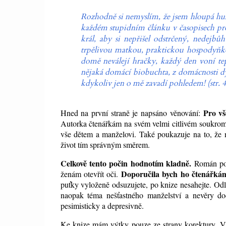
Rozhodně si nemyslím, že jsem hloupá husa
každém stupidním článku v časopisech pro 
král, aby si nepřišel odstrčený, nedej
trpělivou matkou, praktickou hospodyňko
domě neválejí hračky, každý den voní tep
nějaká domácí biobuchta, z domácnosti d
kdykoliv jen o mě zavadí pohledem! (str. 4
Pro vše
Hned na první straně je napsáno věnování:
Autorka čtenářkám na svém velmi citlivém soukromí
vše dětem a manželovi. Také poukazuje na to, že 
život tím správným směrem.
Celkově tento počin hodnotím kladně.
Román pov
Doporučila bych ho čtenářkám, 
ženám otevřít oči.
puťky vyloženě odsuzujete, po knize nesahejte. Odlo
naopak téma nešťastného manželství a nevěry do
pesimisticky a depresivně.
Ke knize mám výtky pouze ze strany korektury. V 