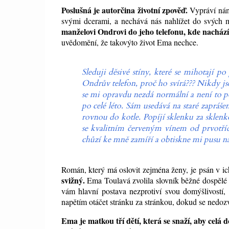
Poslušná je autorčina životní zpověď.
Vypráví nám 
svými dcerami, a nechává nás nahlížet do svých
manželovi Ondrovi do jeho telefonu, kde nacház
uvědomění, že takovýto život Ema nechce.
Sleduji děsivé stíny, které se mihotají p
Ondrův telefon, proč ho svírá??? Nikdy js
se mi opravdu nezdá normální a není to po
po celé léto. Sám usedává na staré zapráše
rovnou do kotle. Popíjí sklenku za sklenko
se kvalitním červeným vínem od prvotříd
chůzí ke mně zamíří a obtiskne mi pusu na 
Román, který má oslovit zejména ženy, je psán v ic
svižný.
Ema Toulavá zvolila slovník běžné dospělé ž
vám hlavní postava nezprotiví svou domýšlivostí, 
napětím otáčet stránku za stránkou, dokud se nedozví
Ema je matkou tří dětí, která se snaží, aby celá