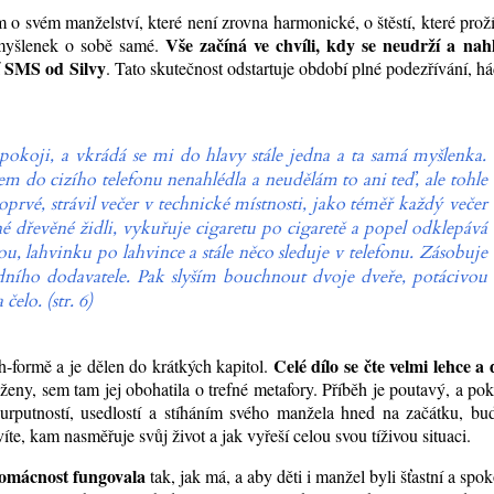
o svém manželství, které není zrovna harmonické, o štěstí, které prož
Vše začíná ve chvíli, kdy se neudrží a nah
 myšlenek o sobě samé.
í SMS od Silvy
. Tato skutečnost odstartuje období plné podezřívání, h
o pokoji, a vkrádá se mi do hlavy stále jedna a ta samá myšlenka.
em do cizího telefonu nenahlédla a neudělám to ani teď, ale tohle
prvé, strávil večer v technické místnosti, jako téměř každý večer
né dřevěné židli, vykuřuje cigaretu po cigaretě a popel odklepává
u, lahvinku po lahvince a stále něco sleduje v telefonu. Zásobuje
ního dodavatele. Pak slyším bouchnout dvoje dveře, potácivou
čelo. (str. 6)
Celé dílo se čte velmi lehce a 
h-formě a je dělen do krátkých kapitol.
eny, sem tam jej obohatila o trefné metafory. Příběh je poutavý, a po
urputností, usedlostí a stíháním svého manžela hned na začátku, bu
te, kam nasměřuje svůj život a jak vyřeší celou svou tíživou situaci.
 domácnost fungovala
tak, jak má, a aby děti i manžel byli šťastní a spok