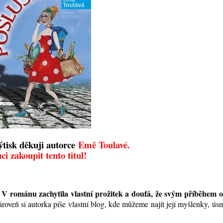
ýtisk děkuji autorce
Emě Toulavé.
ci zakoupit tento titul!
V románu zachytila vlastní prožitek a doufá, že svým příběhem o
.
roveň si autorka píše vlastní blog, kde můžeme najít její myšlenky, ú