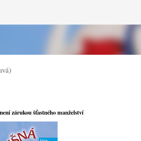
Přeskočit na hlavní obsah
avá)
není zárukou šťastného manželství