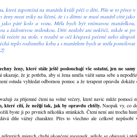
, která zapomíná na manžela kvůli péči o děti. Píše se to přece v
ženy mezi triky na líčení, že i s dětmi se musí manžel cítit jako
bůh jako páté kolo u vozu. Měla bych být vnímavou manželkou,
u a žádostivou milenkou. Děti nezlobí ani nekřičí, nikde se po
lá večeře na stole, v troubě se očí křupavá pečeně nebo alespoň
ýchá teplo rodinného krbu a s manželem bych se měla pomilovat
2)
chny ženy, které stále ještě poslouchají vše ostatní, jen ne samy
 ukazuje, že je potřeba, aby si žena uměla vážit sama sebe a nepodři
není ostuda vyhledat odbornou pomoc a že terapeut opravdu dokáže o
ažuji za příjemné čtení na volné večery, které navíc může pomoci 
které cítí, že nežijí tak, jak by opravdu chtěly.
Naopak vy, co d
žili byste ji po prvních několika stránkách. Čtení není ani trochu hu
dává dílu vážný charakter. Přes to všechno ale celkově nepůsobí 
některých místech chybí ukončení uvozovek, někde se objevují i přek