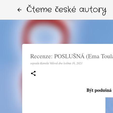
Čteme české autory
Recenze: POSLUŠNÁ (Ema Toul
sepsala
Kamila Válová
dne
května 16, 2021
Být poslušná 