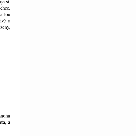
je si,
 chce,
 a tou
ivě a
 ženy,
 mnoha
ota, a