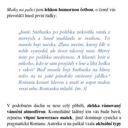
lehkou humornou četbou
Matky na palici
jsou
, o čemž vás
přesvědčí hned první řádky:
„Jasně, Sněhurka po polibku nekrofila vstala z
mrtvých a hned souhlasila se svatbou. To
musela bejt naivka. Zlato, nevím, kterej blb si
tohle vymyslel, ale život takovej není. Mrtvý
ženy po polibku neoživnou. A hlavně: brát si
někoho, kdo se sám projíždí v lese a líbá holku
v rakvi? Buď musela bejt Sněhurka na hlavu
nebo na ni ještě působilo otrávený jablko.“
Romana kroutí hlavou a snaží se uspat malou
verzi sebe, Romanku mladší. (str. 5)
zlehka rámovaný
V podobném duchu se nese celý příběh,
vánoční atmosférou
. Komediálně laděný tón vás bude bavit,
vtipné konverzace
matek
zejména
, jimž dominuje cynická a
aktuální typy
pragmatická Romana. Autorka si na paškál vzala