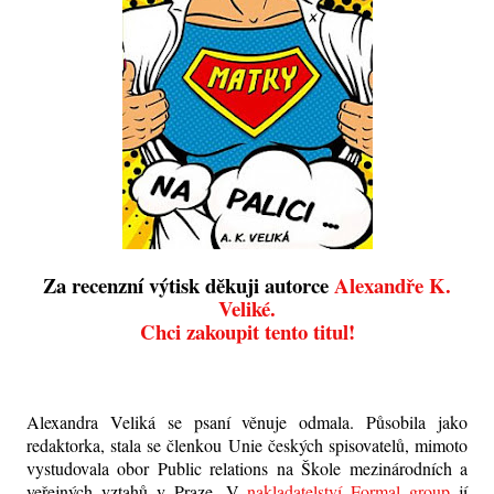
Za recenzní výtisk děkuji autorce
Alexandře K.
Veliké.
Chci zakoupit tento titul!
Alexandra Veliká se psaní věnuje odmala. Působila jako
redaktorka, stala se členkou Unie českých spisovatelů, mimoto
vystudovala obor Public relations na Škole mezinárodních a
veřejných vztahů v Praze. V
nakladatelství Formal group
jí