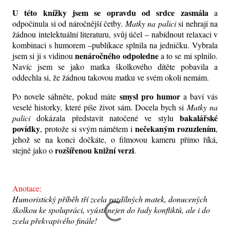
U této knížky jsem se opravdu od srdce zasmála
a
odpočinula si od náročnější četby.
Matky na palici
si nehrají na
žádnou intelektuální literaturu, svůj účel – nabídnout relaxaci v
kombinaci s humorem –publikace splnila na jedničku. Vybrala
nenáročného odpoledne
jsem si ji s vidinou
a to se mi splnilo.
Navíc jsem se jako matka školkového dítěte pobavila a
oddechla si, že žádnou takovou matku ve svém okolí nemám.
smysl pro humor
Po novele sáhněte, pokud máte
a baví vás
veselé historky, které píše život sám. Docela bych si
Matky na
bakalářské
palici
dokázala představit natočené ve stylu
povídky
nečekaným rozuzlením
, protože si svým námětem i
,
jehož se na konci dočkáte, o filmovou kameru přímo říká,
rozšířenou knižní verzi
stejně jako o
.
Anotace:
Humoristický příběh tří zcela rozdílných matek, donucených
školkou ke spolupráci, vyústí nejen do řady konfliktů, ale i do
zcela překvapivého finále!