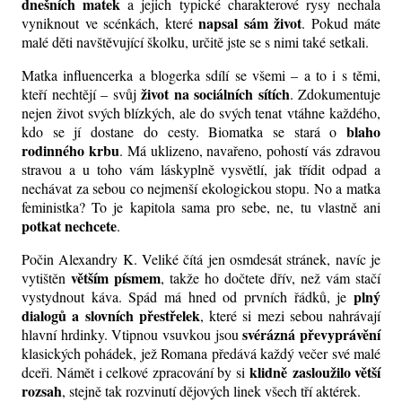
dnešních matek
a jejich typické charakterové rysy nechala
napsal sám život
vyniknout ve scénkách, které
. Pokud máte
malé děti navštěvující školku, určitě jste se s nimi také setkali.
Matka influencerka a blogerka sdílí se všemi – a to i s těmi,
život na sociálních sítích
kteří nechtějí – svůj
. Zdokumentuje
nejen život svých blízkých, ale do svých
tenat
vtáhne každého,
blaho
kdo se jí dostane do cesty. Biomatka se stará o
rodinného krbu
. Má uklizeno, navařeno, pohostí vás zdravou
stravou a u toho vám láskyplně vysvětlí, jak třídit odpad a
nechávat za sebou co nejmenší ekologickou stopu. No a matka
feministka? To je kapitola sama pro sebe, ne, tu vlastně ani
potkat nechcete
.
Počin Alexandry K. Veliké čítá jen osmdesát stránek, navíc je
větším písmem
vytištěn
, takže ho dočtete dřív, než vám stačí
plný
vystydnout káva. Spád má hned od prvních řádků, je
dialogů a
slovních přestřelek
, které si mezi sebou nahrávají
svérázná převyprávění
hlavní hrdinky. Vtipnou vsuvkou jsou
klasických pohádek, jež Romana předává každý večer své malé
klidně
zasloužilo
větší
dceři. Námět i celkové zpracování by si
rozsah
, stejně tak rozvinutí dějových linek všech tří aktérek.