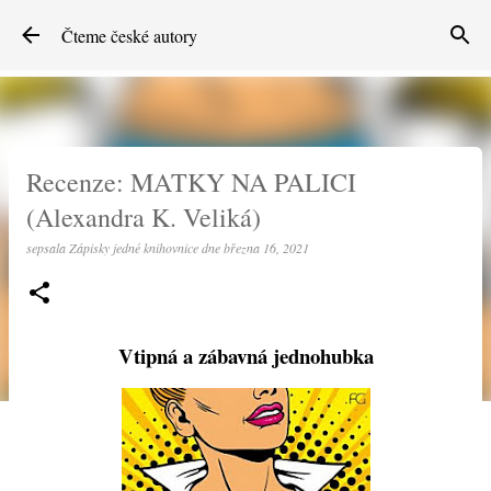
Přeskočit na hlavní obsah
Čteme české autory
Recenze: MATKY NA PALICI
(Alexandra K. Veliká)
sepsala
Zápisky jedné knihovnice
dne
března 16, 2021
Vtipná a zábavná jednohubka