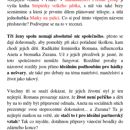
vyšla kniha
Striptérky velkého jablka
, s níž vás také brzy
seznámíme a která je prvním dílem plánované trilogie, a útlá
jednohubka
Matky na palici
. Co si pod tímto vtipným názvem
představíte? Podívejme se na to v recenzi.
Tři ženy spolu nemají absolutně nic společného
, přesto se
dají dohromady, aby pomohly při akci pořádané školkou, kam
chodí jejich děti. Radikální feministka Romana, influencerka
Aneta a biomatka Zuzana. Už z jejich přezdívek je jasné, že
toto společenství nemůže fungovat. Rozdílné povahy a
ideálním podhoubím
pro hádky
názorové rozdíly jsou přímo
a nešvary
, ale také pro debaty na téma mateřství, manželství a
život jako takový.
Všechny tři se snaží dokázat, že jejich životní styl je ten
život není peříčko
nejlepší. Romana prosazuje názor, že
a děti
by na to měly být připravené odmala, Aneta na sociálních sítích
prezentuje svou stoprocentní dokonalost... a Zuzana? Ta je
stačí to i pro ideální partnerský
nejlepší matkou na světě, ale
vztah
? Tak co myslíte, dotáhnou přípravy vánoční besídky do
zdárného konce?