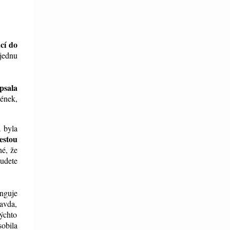
cí do
jednu
psala
ének,
 byla
estou
né, že
budete
unguje
ravda,
výchto
obila