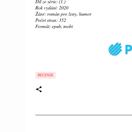
Díl ze série: (1.)
Rok vydání: 2020
Žánr: román pro ženy, humor
Počet stran: 352
Formát: epub, mobi
RECENZE
K