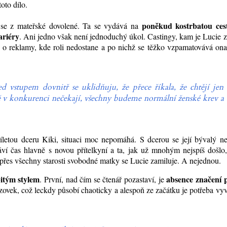
toto dílo.
poněkud kostrbatou ces
í se z mateřské dovolené. Ta se vydává na
ariéry
. Ani jedno však není jednoduchý úkol. Castingy, kam je Lucie 
 o reklamy, kde roli nedostane a po nichž se těžko vzpamatovává ona 
d vstupem dovnitř se uklidňuju, že přece říkala, že chtějí jen
v konkurenci nečekají, všechny budeme normální ženské krev a
íletou dceru Kiki, situaci moc nepomáhá. S dcerou se její bývalý n
áví čas hlavně s novou přítelkyní a ta, jak už mnohým nejspíš došlo
přes všechny starosti svobodné matky se Lucie zamiluje. A nejednou.
bitým stylem
absence značení 
. První, nad čím se čtenář pozastaví, je
ozovek, což leckdy působí chaoticky a alespoň ze začátku je potřeba vy