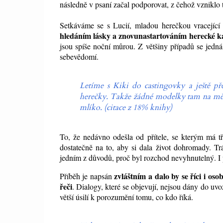
následně v psaní začal podporovat, z čehož vzniklo 
Setkáváme se s Lucií, mladou herečkou vracejíc
hledáním lásky a znovunastartováním
herecké k
jsou spíše noční můrou. Z většiny případů se jedná
sebevědomí.
Letíme s Kiki do castingovky a ještě pře
herečky. Takže žádné modelky tam na mě 
mlíko. (citace z 18% knihy)
To, že nedávno odešla od přítele, se kterým má tř
dostatečně na to, aby si dala život dohromady. Tr
jedním z důvodů, proč byl rozchod nevyhnutelný. I 
zvláštním a dalo by se říci i oso
Příběh je napsán
řeči
. Dialogy, které se objevují, nejsou dány do uv
větší úsilí k porozumění tomu, co kdo říká.