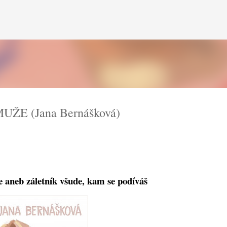
Přeskočit na hlavní obsah
UŽE (Jana Bernášková)
 aneb záletník všude, kam se podíváš