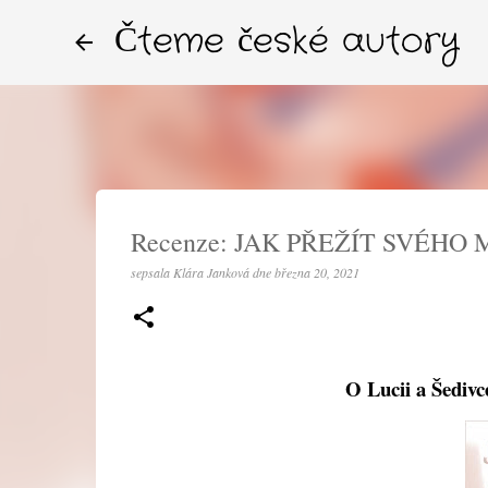
Čteme české autory
Recenze: JAK PŘEŽÍT SVÉHO M
sepsala
Klára Janková
dne
března 20, 2021
O Lucii a Šedivce