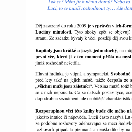
Tak co? Mám jít k němu domů? Nebo to m
Luci, to se musíš rozhodnout ty… Ale dom
vyprávěn v ich-for
Děj zasazený do roku 2009 je
Luciiny minulosti
. Tyto skoky zpět se objevují 
stranu. Ze začátku bývaly k věci, později děj svou k
Kapitoly jsou krátké a jazyk jednoduchý
, na mů
první věc, která ji v ten moment přišla na mysl
jimiž rozhodně nešetřila.
Svobodné m
Hlavní hrdinka je vtipná a sympatická.
čerpala ze s
před lety také na jejich místě, takže
„všichni muži jsou záletníci“
. Většina mužů totiž 
se z nich nepoučila. Co se dalších postav týče, oc
dopodrobna seznámeni, ale osobitější charakteristiku
Rozporuplnou věcí této knihy bude dle mého n
jakožto intuice či nápověda. Lucii často nazývá L
že podobné rozhovory odehrávající se mezi Šedivko
rozhovorů připadala přehnaná a neuškodilo by na 