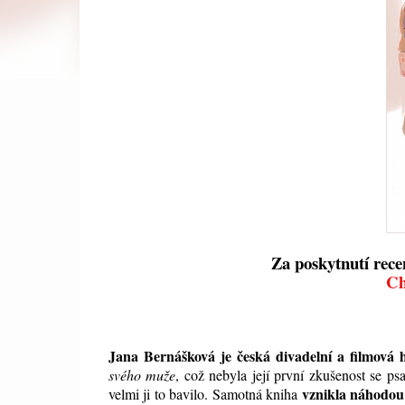
Za poskytnutí rece
Ch
Jana Bernášková je česká divadelní a filmová 
svého muže
, což nebyla její první zkušenost se ps
vznikla náhodou
velmi ji to bavilo. Samotná kniha