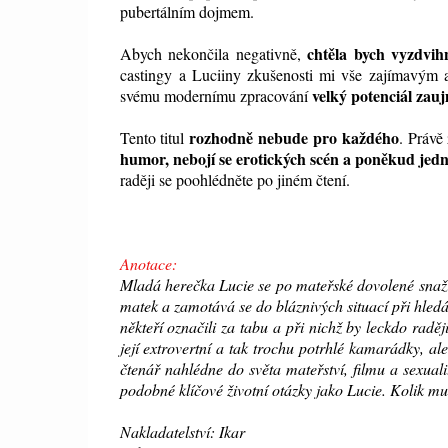
pubertálním dojmem.
chtěla bych vyzdvih
Abych nekončila negativně,
castingy a Luciiny zkušenosti mi vše
zajímavým a
velký potenciál zau
svému modernímu zpracování
rozhodně nebude pro každého
Tento titul
. Právě
humor, nebojí se erotických scén a poněkud jed
raději se poohlédněte po jiném čtení.
Anotace:
Mladá herečka Lucie se po mateřské dovolené snaží 
matek a zamotává se do bláznivých situací při hledán
někteří označili za tabu a při nichž by leckdo raděj
její extrovertní a tak trochu potrhlé kamarádky, al
čtenář nahlédne do světa mateřství, filmu a sexuali
podobné klíčové životní otázky jako Lucie. Kolik m
Nakladatelství: Ikar