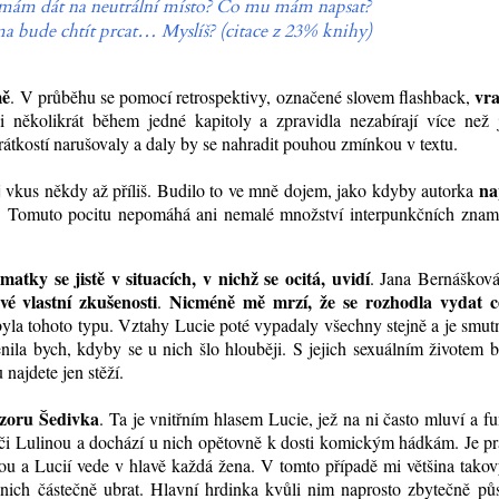
ám dát na neutrální místo? Co mu mám napsat?
a bude chtít prcat… Myslíš? (citace z 23% knihy)
mě
vra
. V průběhu se pomocí retrospektivy, označené slovem flashback,
i několikrát během jedné kapitoly a zpravidla nezabírají více než 
rátkostí narušovaly a daly by se nahradit pouhou zmínkou v textu.
na
j vkus někdy až příliš. Budilo to ve mně dojem, jako kdyby autorka
. Tomuto pocitu nepomáhá ani nemalé množství interpunkčních znam
atky se jistě v situacích, v nichž se ocitá, uvidí
. Jana Bernášková
vé vlastní zkušenosti
Nicméně mě mrzí, že se rozhodla vydat c
.
byla tohoto typu. Vztahy Lucie poté vypadaly všechny stejně a je smut
enila bych, kdyby se u nich šlo hlouběji. S jejich sexuálním životem 
 najdete jen stěží.
ázoru Šedivka
. Ta je vnitřním hlasem Lucie, jež na ni často mluví a f
u či Lulinou a dochází u nich opětovně k dosti komickým hádkám. Je p
u a Lucií vede v hlavě každá žena. V tomto případě mi většina tako
nich částečně ubrat. Hlavní hrdinka kvůli nim naprosto zbytečně půs