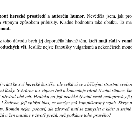
nout herecké prostředí a autorčin humor
. Nevěděla jsem, jak pro
 vtipným způsobem přiblížily. Kladně hodnotím také obálku. Ta má
jmout.
mají rádi v rom
 z toho důvodu bych jej doporučila hlavně těm, kteří
noduchých vět
. Jestliže nejste fanoušky vulgarismů a nekončících mon
vrátit ke své herecké kariéře, ale setkává se s běžnými strastmi svob
í lásky. Svérázně a s vtipem řeší a komentuje různé životní situace, kt
i přivíral obě oči. Hrdinku na její nelehké životní cestě nedoprovázejí
e i Šedivka, její vnitřní hlas, se kterým má komplikovaný vztah. Skrze 
ty. Román nejen pobaví, ale zároveň nutí se zamyslet a klást si stejn
užů a žen musíme v životě přežít, než potkáme toho pravého?