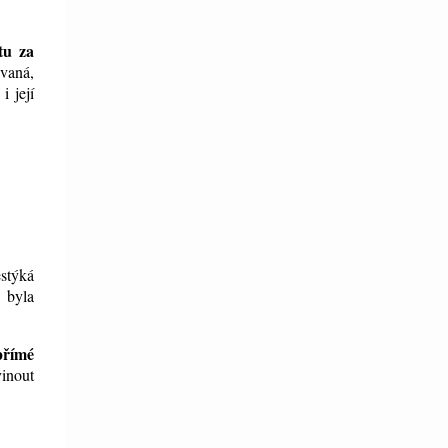
tu za
zvaná,
i její
estýká
, byla
přímé
vinout