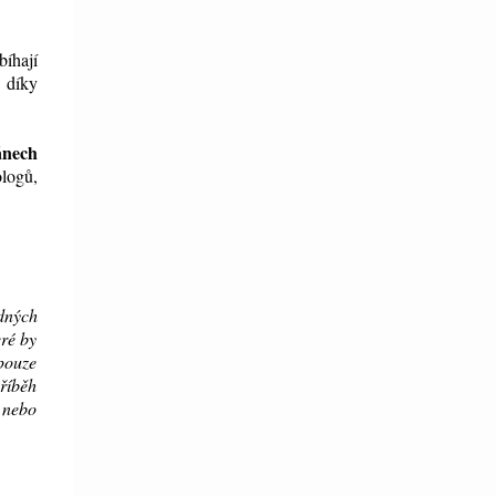
bíhají
 díky
ánech
ologů,
odných
eré by
 pouze
příběh
é nebo