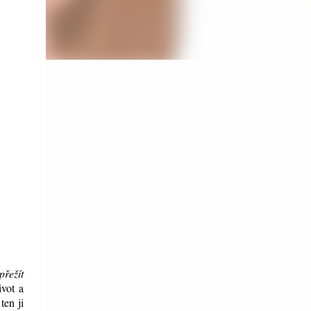
přežít
ivot a
ten ji