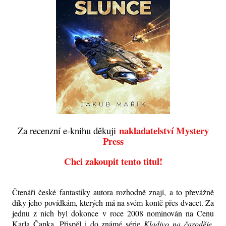
nakladatelství Mystery
Za recenzní e-knihu děkuji
Press
Chci zakoupit tento titul!
Čtenáři české fantastiky autora rozhodně znají, a to převážně
díky jeho povídkám, kterých má na svém kontě přes dvacet. Za
jednu z nich byl dokonce v roce 2008 nominován na Cenu
Karla Čapka. Přispěl i do známé série
Kladivo na čaroděje,