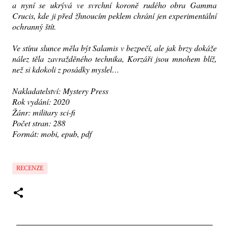
a nyní se ukrývá ve svrchní koroně rudého obra Gamma
Crucis, kde ji před žhnoucím peklem chrání jen experimentální
ochranný štít.
Ve stínu slunce měla být Salamis v bezpečí, ale jak brzy dokáže
nález těla zavražděného technika, Korzáři jsou mnohem blíž,
než si kdokoli z posádky myslel…
Nakladatelství: Mystery Press
Rok vydání: 2020
Žánr: military sci-fi
Počet stran: 288
Formát: mobi, epub, pdf
RECENZE