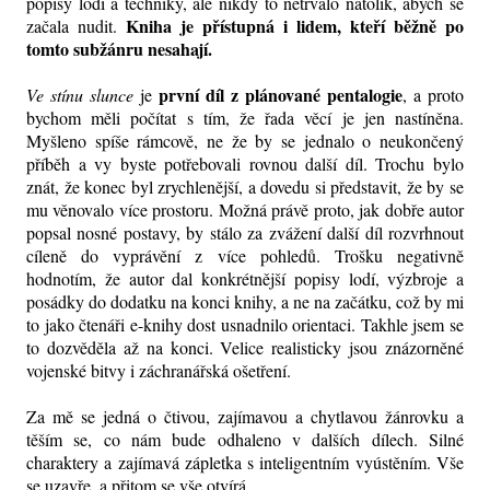
popisy lodí a techniky, ale nikdy to netrvalo natolik, abych se
Kniha je přístupná i lidem, kteří běžně po
začala nudit.
tomto subžánru nesahají.
první díl z plánované pentalogie
Ve stínu slunce
je
, a proto
bychom měli počítat s tím, že řada věcí je jen nastíněna.
Myšleno spíše rámcově, ne že by se jednalo o neukončený
příběh a vy byste potřebovali rovnou další díl. Trochu bylo
znát, že konec byl zrychlenější, a dovedu si představit, že by se
mu věnovalo více prostoru. Možná právě proto, jak dobře autor
popsal nosné postavy, by stálo za zvážení další díl rozvrhnout
cíleně do vyprávění z více pohledů. Trošku negativně
hodnotím, že autor dal konkrétnější popisy lodí, výzbroje a
posádky do dodatku na konci knihy, a ne na začátku, což by mi
to jako čtenáři e-knihy dost usnadnilo orientaci. Takhle jsem se
to dozvěděla až na konci. Velice realisticky jsou znázorněné
vojenské bitvy i záchranářská ošetření.
Za mě se jedná o čtivou, zajímavou a chytlavou žánrovku a
těším se, co nám bude odhaleno v dalších dílech. Silné
charaktery a zajímavá zápletka s inteligentním vyústěním. Vše
se uzavře, a přitom se vše otvírá.