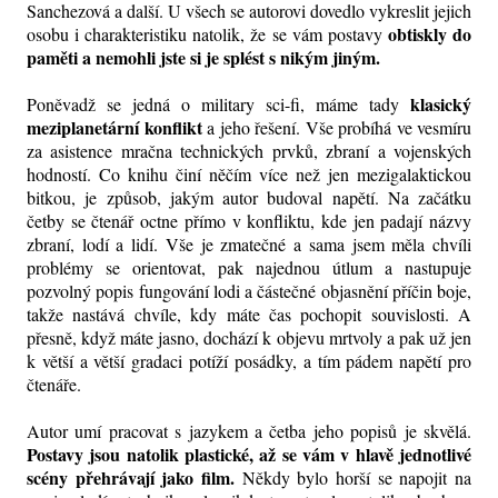
Sanchezová a další. U všech se autorovi dovedlo vykreslit jejich
obtiskly do
osobu i charakteristiku natolik, že se vám postavy
paměti a nemohli jste si je splést s nikým jiným.
klasický
Poněvadž se jedná o military sci-fi, máme tady
meziplanetární konflikt
a jeho řešení. Vše probíhá ve vesmíru
za asistence mračna technických prvků, zbraní a vojenských
hodností. Co knihu činí něčím více než jen mezigalaktickou
bitkou, je způsob, jakým autor budoval napětí. Na začátku
četby se čtenář octne přímo v konfliktu, kde jen padají názvy
zbraní, lodí a lidí. Vše je zmatečné a sama jsem měla chvíli
problémy se orientovat, pak najednou útlum a nastupuje
pozvolný popis fungování lodi a částečné objasnění příčin boje,
takže nastává chvíle, kdy máte čas pochopit souvislosti. A
přesně, když máte jasno, dochází k objevu mrtvoly a pak už jen
k větší a větší gradaci potíží posádky, a tím pádem napětí pro
čtenáře.
Autor umí pracovat s jazykem a četba jeho popisů je skvělá.
Postavy jsou natolik plastické, až se vám v hlavě jednotlivé
scény přehrávají jako film.
Někdy bylo horší se napojit na