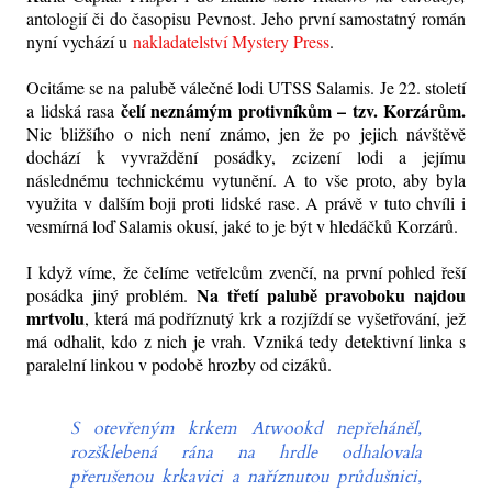
antologií či do časopisu Pevnost. Jeho první samostatný román
nyní vychází u
nakladatelství Mystery Press
.
Ocitáme se na palubě válečné lodi UTSS Salamis. Je 22. století
čelí neznámým protivníkům – tzv. Korzárům.
a lidská rasa
Nic bližšího o nich není známo, jen že po jejich návštěvě
dochází k vyvraždění posádky, zcizení lodi a jejímu
následnému technickému vytunění. A to vše proto, aby byla
využita v dalším boji proti lidské rase. A právě v tuto chvíli i
vesmírná loď Salamis okusí, jaké to je být v hledáčků Korzárů.
I když víme, že čelíme vetřelcům zvenčí, na první pohled řeší
Na třetí palubě pravoboku najdou
posádka jiný problém.
mrtvolu
, která má podříznutý krk a rozjíždí se vyšetřování, jež
má odhalit, kdo z nich je vrah. Vzniká tedy detektivní linka s
paralelní linkou v podobě hrozby od cizáků.
S otevřeným krkem Atwookd nepřeháněl,
rozšklebená rána na hrdle odhalovala
přerušenou krkavici a naříznutou průdušnici,