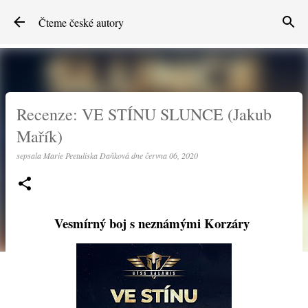
Přeskočit na hlavní obsah
Čteme české autory
Recenze: VE STÍNU SLUNCE (Jakub
Mařík)
sepsala
Marie Peetuliska Daňková
dne
června 06, 2020
Vesmírný boj s neznámými Korzáry