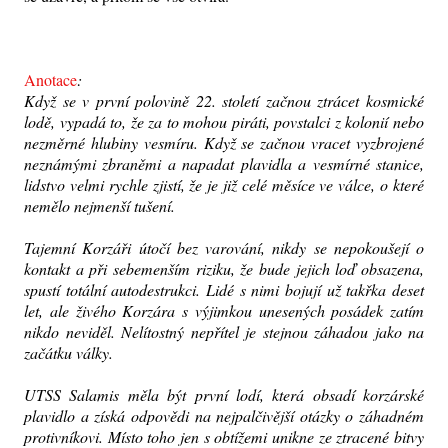
Anotace
:
Když se v první polovině 22. století začnou ztrácet kosmické
lodě, vypadá to, že za to mohou piráti, povstalci z kolonií nebo
nezměrné hlubiny vesmíru. Když se začnou vracet vyzbrojené
neznámými zbraněmi a napadat plavidla a vesmírné stanice,
lidstvo velmi rychle zjistí, že je již celé měsíce ve válce, o které
nemělo nejmenší tušení.
Tajemní Korzáři útočí bez varování, nikdy se nepokoušejí o
kontakt a při sebemenším riziku, že bude jejich loď obsazena,
spustí totální autodestrukci. Lidé s nimi bojují už takřka deset
let, ale živého Korzára s výjimkou unesených posádek zatím
nikdo neviděl. Nelítostný nepřítel je stejnou záhadou jako na
začátku války.
UTSS Salamis měla být první lodí, která obsadí korzárské
plavidlo a získá odpovědi na nejpalčivější otázky o záhadném
protivníkovi. Místo toho jen s obtížemi unikne ze ztracené bitvy