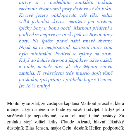
mrtvý si v posledním zoufalém pokusu
zachránit život vrazil prsty doslova až do krku.
Krvavé jezero obklopovalo celé tělo, jedna
velká jednolitá skvrna, narušená jen otiskem
špičky boty u boku oběti. Marhoul přidřepl a
podíval se nejprve na otisk, pak na Atwoodovy
boty. Na špičce pravé našel tmavé skvrny.
Nijak na to neupozornil, narušení místa činu
bylo minimální. Podíval se zpátky na otisk.
Když do kaluže Atwood šlápl, krev už se srážela
a tuhla, neměla dost sil, aby šlápotu znovu
zaplnila. K vykrvácení tedy muselo dojít těsně
po skoku, spíš přímo v průběhu boje s Tiamat.
(ze 16 % knihy)
Mohlo by se zdát, že zástupce kapitána Marhoul je osoba, která
určuje, jakým směrem se bude vyprávění odvíjet. I když jeho
směřování je nepochybné, svou roli mají i jiné postavy. Za
zmínku stojí velitel letky Claude Aicard, hlavní lékařský
důstojník Elias Jensen, major Gelu, desáník Heller, podporučík