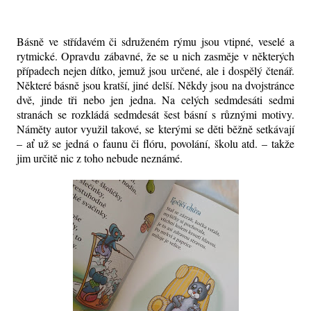
Básně ve střídavém či sdruženém rýmu jsou vtipné, veselé a
rytmické. Opravdu zábavné, že se u nich zasměje v některých
případech nejen dítko, jemuž jsou určené, ale i dospělý čtenář.
Některé básně jsou kratší, jiné delší. Někdy jsou na dvojstránce
dvě, jinde tři nebo jen jedna. Na celých sedmdesáti sedmi
stranách se rozkládá sedmdesát šest básní s různými motivy.
Náměty autor využil takové, se kterými se děti běžně setkávají
– ať už se jedná o faunu či flóru, povolání, školu atd. – takže
jim určitě nic z toho nebude neznámé.