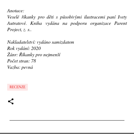
Anotace:
Veselé říkanky pro děti s působivými ilustracemi paní Ivety
Autratové. Kniha vydána na podporu organizace Parent
Project, z. s..
Nakladatelství: vydáno samizdatem
Rok vydání: 2020
Žánr: Říkanky pro nejmenší
Počet stran: 78
Vazba: pevná
RECENZE
K