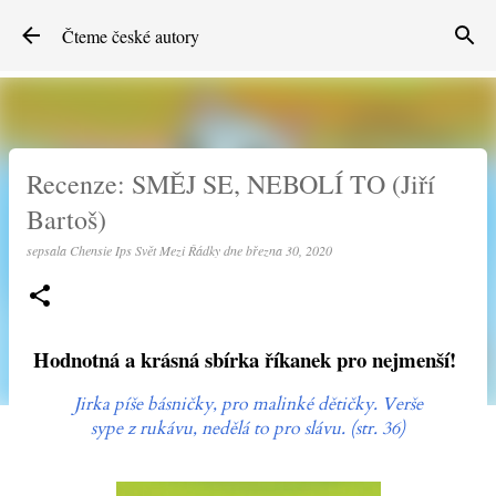
Přeskočit na hlavní obsah
Čteme české autory
Recenze: SMĚJ SE, NEBOLÍ TO (Jiří
Bartoš)
sepsala
Chensie Ips Svět Mezi Řádky
dne
března 30, 2020
Hodnotná a krásná sbírka říkanek pro nejmenší!
Jirka píše básničky,
pro malinké dětičky.
Verše
sype z rukávu,
nedělá to pro slávu. (str. 36)