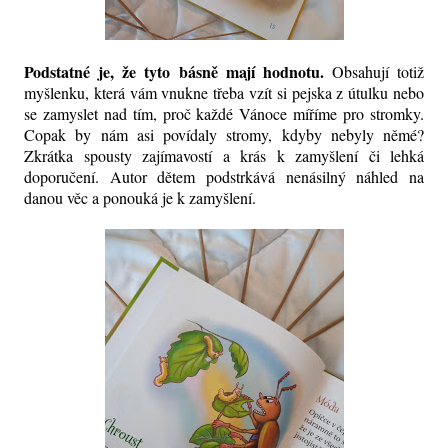
Podstatné je, že tyto básně mají hodnotu.
Obsahují totiž
myšlenku, která vám vnukne třeba vzít si pejska z útulku nebo
se zamyslet nad tím, proč každé Vánoce míříme pro stromky.
Copak by nám asi povídaly stromy, kdyby nebyly němé?
Zkrátka spousty zajímavostí a krás k zamyšlení či lehká
doporučení. Autor dětem podstrkává nenásilný náhled na
danou věc a ponouká je k zamyšlení.