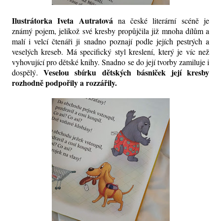
Ilustrátorka Iveta Autratová
na české literární scéně je
známý pojem, jelikož své kresby propůjčila již mnoha dílům a
malí i velcí čtenáři ji snadno poznají podle jejích pestrých a
veselých kreseb. Má specifický styl kreslení, který je víc než
vyhovující pro dětské knihy. Snadno se do její tvorby zamiluje i
Veselou sbírku dětských básniček její kresby
dospělý.
rozhodně podpořily a rozzářily.