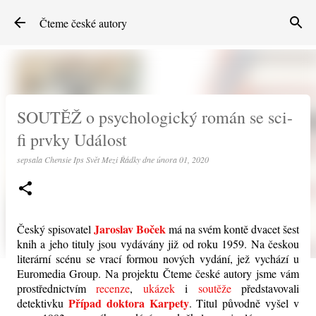
Přeskočit na hlavní obsah
Čteme české autory
SOUTĚŽ o psychologický román se sci-
fi prvky Událost
sepsala
Chensie Ips Svět Mezi Řádky
dne
února 01, 2020
Jaroslav Boček
Český spisovatel
má na svém kontě dvacet šest
knih a jeho tituly jsou vydávány již od roku 1959. Na českou
literární scénu se vrací formou nových vydání, jež vychází u
Euromedia Group. Na projektu Čteme české autory jsme vám
prostřednictvím
recenze
,
ukázek
i
soutěže
představovali
Případ doktora Karpety
detektivku
. Titul původně vyšel v