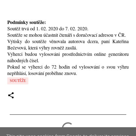
Podmínky soutěže:
Soutěž trvá od 1. 02. 2020 do 7. 02. 2020.
Soutěže se mohou účastnit čtenáři s doručovací adresou v ČR.
Výtisky do soutěže věnovala autorova dcera, paní Kateřina
Bečevová, která výhry rovněž zasílá.
Výherci budou vylosováni prostřednictvím online generátoru
náhodných čísel.
Pokud se výherci do 72 hodin od vylosování o svou výhru
nepřihlásí, losování proběhne znovu.
SOUTĚŽE
K
o