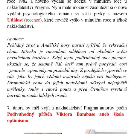
roce 1982 a nového vydání se dočkal v minulém roce u
nakladatelství Pragma. Nyní máte možnost zasoutěžit si o nové
vydání psychologického románu se sci-fi prvky s názvem
Událost
(
recenze
), které rovněž vyšlo v minulém roce u téhož
nakladatelství.
Anotace:
Poklidný život u Andělské hory naruší zjištění, že rekreační
chata Jitřenka je znenadání oddělena od okolního světa
neviditelnou bariérou. Když tento podivuhodný stav pomine,
ukazuje se, že skupině lidí, kteří tam právě pobývali, cosi
vymazalo vzpomínky na poslední dny. Z pozdějších výpovědí se
zdá, jako by jejich vědomí testovala nějaká cizí inteligence.
Dramatická cesta do jejich podvědomí odkrývá nejtajnější
myšlenky, touhy i citová pouta a před čtenářem vyvstává
barvitá mozaika lidských osudů.
7. února by měl vyjít u nakladatelství Pragma autorův počin
Podivuhodný příběh Viktora Bambase aneb škola
optimismu
.