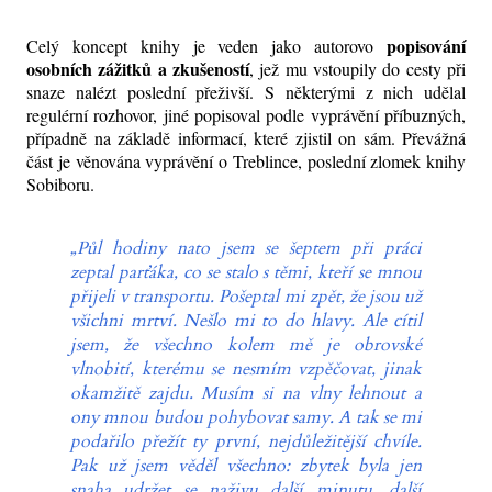
popisování
Celý koncept knihy je veden jako autorovo
osobních zážitků a zkušeností
, jež mu vstoupily do cesty při
snaze nalézt poslední přeživší. S některými z nich udělal
regulérní rozhovor, jiné popisoval podle vyprávění příbuzných,
případně na základě informací, které zjistil on sám. Převážná
část je věnována vyprávění o Treblince, poslední zlomek knihy
Sobiboru.
„Půl hodiny nato jsem se šeptem při práci
zeptal parťáka, co se stalo s těmi, kteří se mnou
přijeli v transportu. Pošeptal mi zpět, že jsou už
všichni mrtví. Nešlo mi to do hlavy. Ale cítil
jsem, že všechno kolem mě je obrovské
vlnobití, kterému se nesmím vzpěčovat, jinak
okamžitě zajdu. Musím si na vlny lehnout a
ony mnou budou pohybovat samy. A tak se mi
podařilo přežít ty první, nejdůležitější chvíle.
Pak už jsem věděl všechno: zbytek byla jen
snaha udržet se naživu další minutu, další