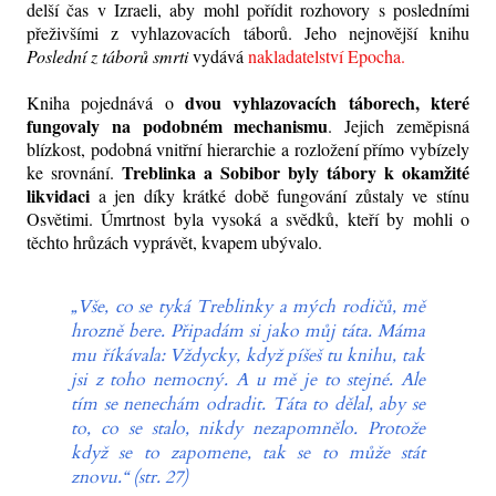
delší čas v Izraeli, aby mohl pořídit rozhovory s posledními
přeživšími z vyhlazovacích táborů. Jeho nejnovější knihu
Poslední z táborů smrti
vydává
nakladatelství Epocha.
dvou vyhlazovacích táborech, které
Kniha pojednává o
fungovaly na podobném mechanismu
. Jejich zeměpisná
blízkost, podobná vnitřní hierarchie a rozložení přímo vybízely
Treblinka a Sobibor byly tábory k okamžité
ke srovnání.
likvidaci
a jen díky krátké době fungování zůstaly ve stínu
Osvětimi. Úmrtnost byla vysoká a svědků, kteří by mohli o
těchto hrůzách vyprávět, kvapem ubývalo.
„Vše, co se tyká Treblinky a mých rodičů, mě
hrozně bere. Připadám si jako můj táta. Máma
mu říkávala: Vždycky, když píšeš tu knihu, tak
jsi z toho nemocný. A u mě je to stejné. Ale
tím se nenechám odradit. Táta to dělal, aby se
to, co se stalo, nikdy nezapomnělo. Protože
když se to zapomene, tak se to může stát
znovu.“ (str. 27)