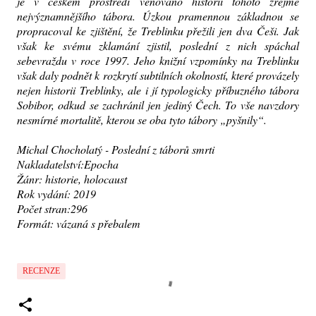
je v českém prostředí věnováno historii tohoto zřejmě
nejvýznamnějšího tábora. Úzkou pramennou základnou se
propracoval ke zjištění, že Treblinku přežili jen dva Češi. Jak
však ke svému zklamání zjistil, poslední z nich spáchal
sebevraždu v roce 1997. Jeho knižní vzpomínky na Treblinku
však daly podnět k rozkrytí subtilních okolností, které provázely
nejen historii Treblinky, ale i jí typologicky příbuzného tábora
Sobibor, odkud se zachránil jen jediný Čech. To vše navzdory
nesmírné mortalitě, kterou se oba tyto tábory „pyšnily“.
Michal Chocholatý - Poslední z táborů smrti
Nakladatelství:Epocha
Žánr: historie, holocaust
Rok vydání: 2019
Počet stran:296
Formát: vázaná s přebalem
RECENZE