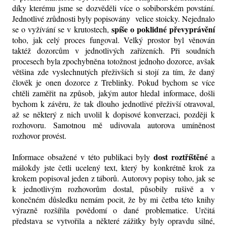
díky kterému jsme se dozvěděli více o sobiborském povstání.
Jednotlivé zrůdnosti byly popisovány velice stoicky. Nejednalo
spíše o poklidné převyprávění
se o vyžívání se v krutostech,
toho, jak celý proces fungoval. Velký prostor byl věnován
taktéž dozorcům v jednotlivých zařízeních. Při soudních
procesech byla zpochybněna totožnost jednoho dozorce, avšak
většina zde vyslechnutých přeživších si stojí za tím, že daný
člověk je onen dozorce z Treblinky. Pokud bychom se více
chtěli zaměřit na způsob, jakým autor hledal informace, došli
bychom k závěru,
že tak dlouho jednotlivé přeživší otravoval,
až se některý z nich uvolil k dopisové konverzaci, později k
rozhovoru. Samotnou mě udivovala autorova umíněnost
rozhovor provést.
dost roztříštěné
Informace obsažené v této publikaci byly
a
málokdy jste četli ucelený text, který by konkrétně krok za
krokem popisoval jeden z táborů. Autorovy popisy toho, jak se
k jednotlivým rozhovorům dostal, působily rušivě a v
konečném důsledku nemám pocit, že by mi četba této knihy
výrazně rozšířila povědomí o dané problematice. Určitá
představa se vytvořila a některé zážitky byly opravdu silné,