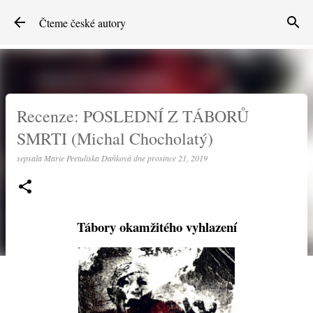
Přeskočit na hlavní obsah
Čteme české autory
Recenze: POSLEDNÍ Z TÁBORŮ
SMRTI (Michal Chocholatý)
sepsala
Marie Peetuliska Daňková
dne
prosince 21, 2019
Tábory okamžitého vyhlazení