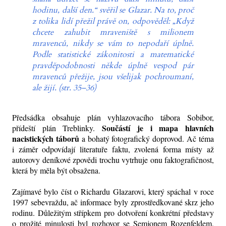
hodinu, další den.“ svěřil se Glazar. Na to, proč
z tolika lidí přežil právě on, odpověděl: „Když
chcete zahubit mraveniště s milionem
mravenců, nikdy se vám to nepodaří úplně.
Podle statistické zákonitosti a matematické
pravděpodobnosti někde úplně vespod pár
mravenců přežije, jsou všelijak pochroumaní,
ale žijí. (str. 35–36)
Předsádka obsahuje plán vyhlazovacího tábora Sobibor,
Součástí je i mapa hlavních
přídeští plán Treblinky.
nacistických táborů
a bohatý fotografický doprovod. Ač téma
i záměr odpovídají literatuře faktu, zvolená forma místy až
autorovy deníkové zpovědi trochu vytrhuje onu faktografičnost,
která by měla být obsažena.
Zajímavé bylo číst o Richardu Glazarovi, který spáchal v roce
1997 sebevraždu, ač informace byly zprostředkované skrz jeho
rodinu. Důležitým střípkem pro dotvoření konkrétní představy
o prožité minulosti byl rozhovor se Semjonem Rozenfeldem,