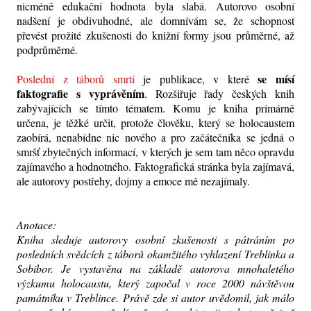
nicméně edukační hodnota byla slabá. Autorovo osobní
nadšení je obdivuhodné, ale domnívám se, že schopnost
převést prožité zkušenosti do knižní formy jsou průměrné, až
podprůměrné.
se mísí
Poslední z táborů smrti
je publikace, v které
faktografie s vyprávěním
. Rozšiřuje řady českých knih
zabývajících se tímto tématem. Komu je kniha primárně
určena, je těžké určit, protože člověku, který se holocaustem
zaobírá, nenabídne nic nového a pro začátečníka se jedná o
smršť zbytečných informací, v kterých je sem tam něco opravdu
zajímavého a hodnotného. Faktografická stránka byla zajímavá,
ale autorovy postřehy, dojmy a emoce mě nezajímaly.
Anotace:
Kniha sleduje autorovy osobní zkušenosti s pátráním po
posledních svědcích z táborů okamžitého vyhlazení Treblinka a
Sobibor. Je vystavěna na základě autorova mnohaletého
výzkumu holocaustu, který započal v roce 2000 návštěvou
památníku v Treblince. Právě zde si autor uvědomil, jak málo