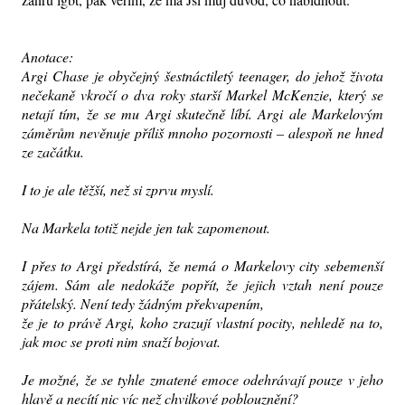
Anotace:
Argi Chase je obyčejný šestnáctiletý teenager, do je­hož života
nečekaně vkročí o dva roky starší Markel McKenzie, který se
netají tím, že se mu Argi skutečně líbí. Argi ale Markelovým
záměrům nevěnuje příliš mnoho pozornosti – alespoň ne hned
ze začátku.
I to je ale těžší, než si zprvu myslí.
Na Markela totiž nejde jen tak zapomenout.
I přes to Argi předstírá, že nemá o Markelovy city sebemenší
zájem. Sám ale nedokáže popřít, že jejich vztah není pouze
přátelský. Není tedy žádným překvapením,
že je to právě Argi, koho zrazují vlastní pocity, nehledě na to,
jak moc se proti nim snaží bojovat.
Je možné, že se tyhle zmatené emoce odehrávají pouze v jeho
hlavě a necítí nic víc než chvilkové poblouznění?