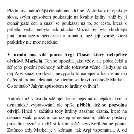
Předmluva náročnější čtenáře nenadchne. Autorka v ní opakuje
slova, svým způsobem poukazuje na kvality knihy, aniž by ji
čtenář ještě četl a snaží se poukázat na to, že cesta, která k
příběhu vedla, nebyla jednoduchá. Možná by byla vhodnější
jiná formulace a něco více o románu, než její tvorbě, která
prakticky nic moc neřekne.
V úvodu nás vítá pouze Argi Chase, který netrpělivě
očekává Markela.
Ten se opozdil, jako vždy, ale práce čeká a
šéf jeho pozdní příchody nebude tolerovat věčně. I když se za
něj Argi snaží orodovat, nevypadá to nadějně a ke všemu má
ústřední hrdina telefonát, ve kterém se dozví o nehodě Markela.
Co se stalo? Jakým způsobem to hrdiny ovlivní?
Autorka už v úvodu sděluje, že se nejedná o nějaké akční a
příběh, jež se pozvolna
dynamické vypravování, ale spíše
odvíjí.
Hned v začátku tedy hrdiny zasáhne drama, které na
čtenáře však prozatím samozřejmě nepůsobí, jelikož postavy
prozatím nezná a tudíž si k nim ještě nevytvořil žádné pouto.
Zatímco tedy Markel je v kómatu, tak Argi vzpomíná... A od