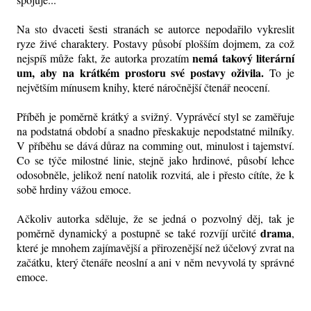
Na sto dvaceti šesti stranách se autorce nepodařilo vykreslit
ryze živé charaktery. Postavy působí plošším dojmem, za což
nemá takový literární
nejspíš může fakt, že autorka prozatím
um, aby na krátkém prostoru své postavy oživila.
To je
největším mínusem knihy, které náročnější čtenář neocení.
Příběh je poměrně krátký a svižný. Vyprávěcí styl se zaměřuje
na podstatná období a snadno přeskakuje nepodstatné milníky.
V příběhu se dává důraz na comming out, minulost i tajemství.
Co se týče milostné linie, stejně jako hrdinové, působí lehce
odosobněle, jelikož není natolik rozvitá, ale i přesto cítíte, že k
sobě hrdiny vážou emoce.
Ačkoliv autorka sděluje, že se jedná o pozvolný děj, tak je
drama
poměrně dynamický a postupně se také rozvíjí určité
,
které je mnohem zajímavější a přirozenější než účelový zvrat na
začátku, který čtenáře neoslní a ani v něm nevyvolá ty správné
emoce.