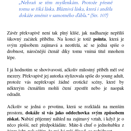
„Nebraň se těm myšlenkám. Protože přesně
tomu se říká láska. Bláznivá láska, která i anděla
dokáže změnit v samotného ďábla.“ (Str. 107)
Závěr překvapivě není tak plný klišé, jak nadhazuje nepříliš
pointa
šikovný začátek příběhu. Na konci je totiž
, která je
svým způsobem zajímavá a neotřelá, ač se jedná spíše o
drobnost, náročnější čtenář díky tomu vnímá titul mnohem
lépe.
I já hodnotím se shovívavostí, ačkoliv milostný příběh měl své
mezery. Překvapivě jej autorka stylizovala spíše do young adult,
protože vás nepřekvapí žádné erotické scény, které by
některým čtenářům mohli čtení zpestřit nebo je naopak
odradit.
Ačkoliv se jedná o prvotinu, která se rozkládá na menším
dokáže si vás jako oddechovka svým způsobem
prostoru,
získat. N
abízí příjemný náhled na zajímavý vztah, i když je o
něco plošší, než předpokládáte. Máte-li chuť o jednohubku z
žánru lgbt, pak věřím, že má Jsi můj důvod, co nabídnout.