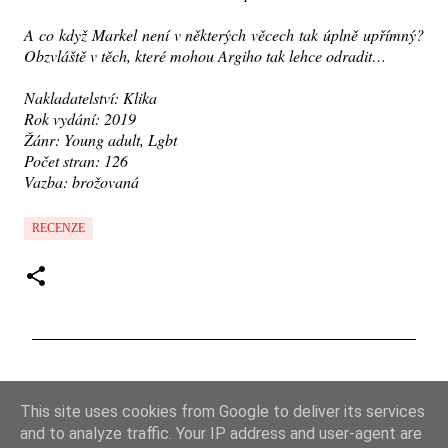
A co když Markel není v některých věcech tak úplně upřímný?
Obzvláště v těch, které mohou Argiho tak lehce odradit…
Nakladatelství: Klika
Rok vydání: 2019
Žánr: Young adult, Lgbt
Počet stran: 126
Vazba: brožovaná
RECENZE
K
o
This site uses cookies from Google to deliver its services
m
and to analyze traffic. Your IP address and user-agent are