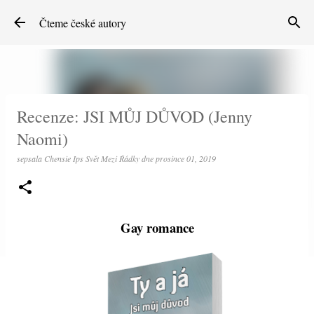
Přeskočit na hlavní obsah
Čteme české autory
Recenze: JSI MŮJ DŮVOD (Jenny
Naomi)
sepsala
Chensie Ips Svět Mezi Řádky
dne
prosince 01, 2019
Gay romance