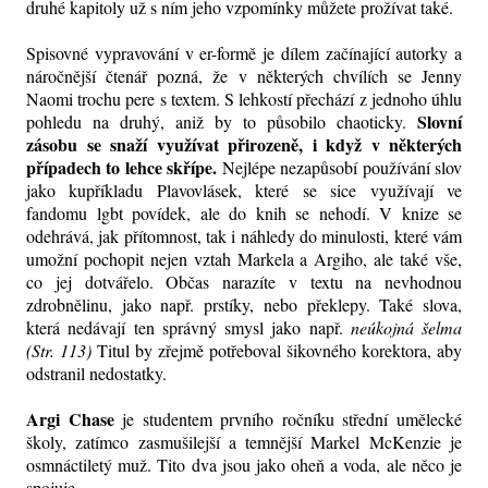
druhé kapitoly už s ním jeho vzpomínky můžete prožívat také.
Spisovné vypravování v er-formě je dílem začínající autorky a
náročnější čtenář pozná, že v některých chvílích se Jenny
Naomi trochu pere s textem. S lehkostí přechází z jednoho úhlu
Slovní
pohledu na druhý, aniž by to působilo chaoticky.
zásobu se snaží využívat přirozeně, i když v některých
případech to lehce skřípe.
Nejlépe nezapůsobí používání slov
jako kupříkladu Plavovlásek, které se sice využívají ve
fandomu lgbt povídek, ale do knih se nehodí. V knize se
odehrává, jak přítomnost, tak i náhledy do minulosti, které vám
umožní pochopit nejen vztah Markela a Argiho, ale také vše,
co jej dotvářelo. Občas narazíte v textu na nevhodnou
zdrobnělinu, jako např. prstíky, nebo překlepy. Také slova,
která nedávají ten správný smysl jako např.
neúkojná šelma
(Str. 113)
Titul by zřejmě potřeboval šikovného korektora, aby
odstranil nedostatky.
Argi Chase
je studentem prvního ročníku střední umělecké
školy, zatímco zasmušilejší a temnější Markel McKenzie je
osmnáctiletý muž. Tito dva jsou jako oheň a voda, ale něco je
spojuje...