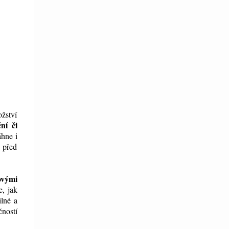
žství
ní či
áhne i
e před
ovými
e, jak
ilné a
čností