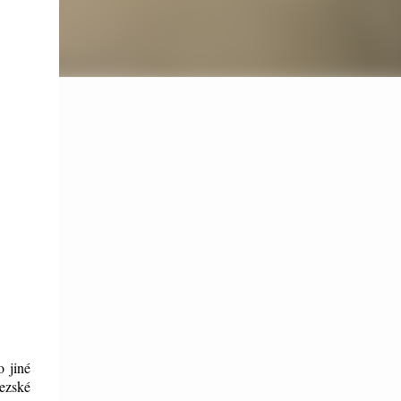
o jiné
lezské