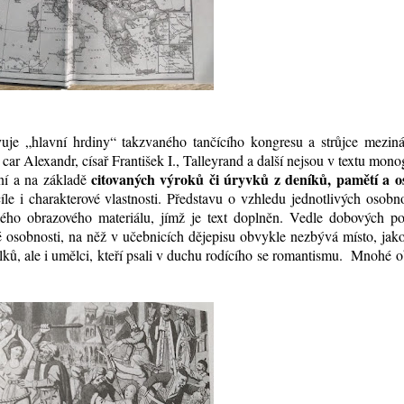
uje „hlavní hrdiny“ takzvaného tančícího kongresu a strůjce meziná
, car Alexandr, císař František I., Talleyrand a další nejsou v textu mono
citovaných výroků či úryvků z deníků, pamětí a o
ní a na základě
cíle i charakterové vlastnosti. Představu o vzhledu jednotlivých osobno
ho obrazového materiálu, jímž je text doplněn. Vedle dobových por
sobnosti, na něž v učebnicích dějepisu obvykle nezbývá místo, jako
olků, ale i umělci, kteří psali v duchu rodícího se romantismu. Mnohé 