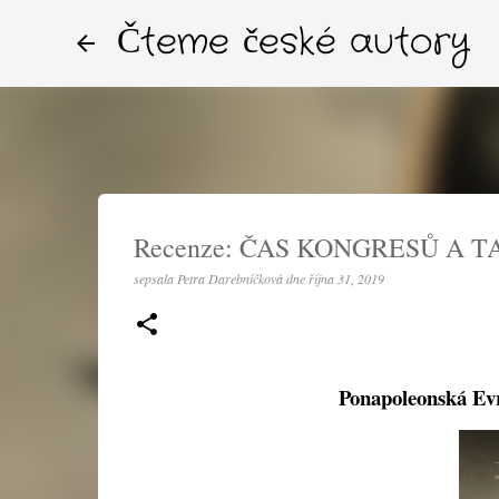
Čteme české autory
Recenze: ČAS KONGRESŮ A TA
sepsala
Petra Darebníčková
dne
října 31, 2019
Ponapoleonská Evr