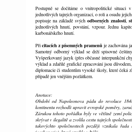
Postupně se dočítáme o vnitropolitické situaci v
jednotlivých tajných organizací, o roli a osudu jeji
odborných znalostí
s
popisuje na základě svých
,
jednotlivých hnutí, povstání, vzpour. Jednu kapi
karbonářského hnutí.
citacích z písemných pramenů
Při
je zachována ja
Samotný odborný výklad se drží spisovné češtiny,
Vyšperkovaný jazyk (přes občasné interpunkční chy
výklad a zdařilé grafické zpracování jsou důvodem
diplomacie či studentům vysoké školy, které čeká z
případě jen vnějším pozlátkem.
Anotace:
Období od Napoleonova pádu do revoluce 1848
kontinentu rozhodli upravit evropské poměry, zaru
Zárukou tohoto pořádku byly ve většině zemí polic
skrývat v ilegalitě a zvolila cestu tajných společnost
takovýchto společnostech později vznikala řada 
(carboneria), která vznikla v Itálii.