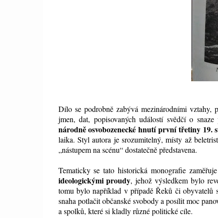
Dílo se podrobně zabývá mezinárodními vztahy, p
jmen, dat, popisovaných událostí svědčí o snaze
národně osvobozenecké hnutí první třetiny 19. st
laika. Styl autora je srozumitelný, místy až beletr
„nástupem na scénu“ dostatečně představena.
Tematicky se tato historická monografie zaměřuj
ideologickými proudy
, jehož výsledkem bylo revo
tomu bylo například v případě Řeků či obyvatelů s
snaha potlačit občanské svobody a posílit moc pano
a spolků, které si kladly různé politické cíle.