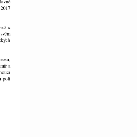
slavné
 2017
esů a
e svém
ických
gresu
,
 mír a
dnoucí
m poli