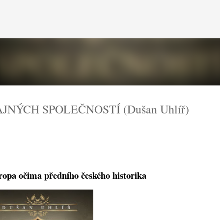
Přeskočit na hlavní obsah
JNÝCH SPOLEČNOSTÍ (Dušan Uhlíř)
opa očima předního českého historika