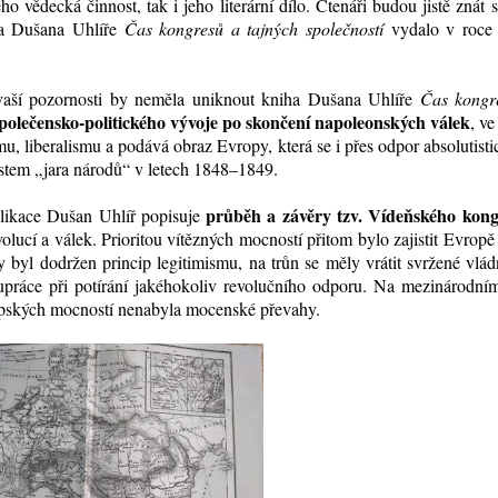
 vědecká činnost, tak i jeho literární dílo. Čtenáři budou jistě znát 
ra Dušana Uhlíře
Čas kongresů a tajných společností
vydalo v roce
 vaší pozornosti by neměla uniknout kniha Dušana Uhlíře
Čas kongr
polečensko-politického vývoje po skončení napoleonských válek
, v
, liberalismu a podává obraz Evropy, která se i přes odpor absolutist
ostem „jara národů“ v letech 1848–1849.
průběh a závěry tzv. Vídeňského kon
blikace Dušan Uhlíř popisuje
ucí a válek. Prioritou vítězných mocností přitom bylo zajistit Evropě
yl dodržen princip legitimismu, na trůn se měly vrátit svržené vlá
lupráce při potírání jakéhokoliv revolučního odporu. Na mezinárodní
opských mocností nenabyla mocenské převahy.