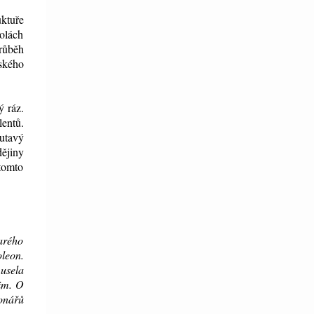
ktuře
tolách
růběh
ského
ý ráz.
entů.
outavý
dějiny
 tomto
arého
oleon.
musela
žim. O
onářů