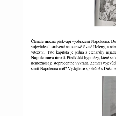
Čtenáře možná překvapí vyobrazení Napoleona. Duša
vojevůdce“, strávené na ostrově Svaté Heleny, a nám
vítězství. Tato kapitola je jedna z čtenářsky neja
Napoleonova úmrtí
. Předkládá hypotézy, které se
nemožnost je stoprocentně vyvrátit. Zemřel vojevůd
smrti Napoleona měl? Vydejte se společně s Dušane