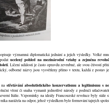
opisuje významná diplomatická jednání a jejich výsledky. Velké mno
ucelený pohled na mezinárodní vztahy a zejména revoluč
 podat
oletí
. Líčení událostí je často opravdu zevrubné, ale svou čtivostí přit
istický, odborné názvy jsou vysvětleny přímo v textu, každá z postav j
střetávání absolutistického konzervatismu a legitimismu s n
e na
luční vření či snaha vymanit jednotlivé národy z područí utlačovatel
everní Itálie. Vzpomínky na ideály Francouzské revoluce byly stále s
vníka narážela na odpor, jehož výsledkem bylo formování tajných spole