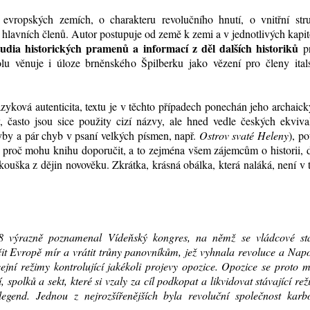
 evropských zemích, o charakteru revolučního hnutí, o vnitřní stru
ch hlavních členů. Autor postupuje od země k zemi a v jednotlivých kapi
tudia historických pramenů a informací z děl dalších historiků
p
tolu věnuje i úloze brněnského Špilberku jako vězení pro členy ital
zyková autenticita, textu je v těchto případech ponechán jeho archaick
 často jsou sice použity cizí názvy, ale hned vedle českých ekvival
by a pár chyb v psaní velkých písmen, např.
Ostrov svaté Heleny
), p
, proč mohu knihu doporučit, a to zejména všem zájemcům o historii, 
kouška z dějin novověku. Zkrátka, krásná obálka, která naláká, není v
 výrazně poznamenal Vídeňský kongres, na němž se vládcové st
čit Evropě mír a vrátit trůny panovníkům, jež vyhnala revoluce a Nap
ejní režimy kontrolující jakékoli projevy opozice. Opozice se proto 
í, spolků a sekt, které si vzaly za cíl podkopat a likvidovat stávající re
legend. Jednou z nejrozšířenějších byla revoluční společnost karb