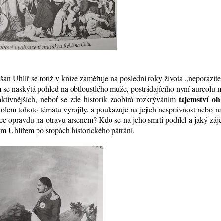
n Uhlíř se totiž v knize zaměřuje na poslední roky života „neporazit
 se naskýtá pohled na obtloustlého muže, postrádajícího nyní aureolu 
tajemství oh
traktivnějších, neboť se zde historik zaobírá rozkrýváním
 kolem tohoto tématu vyrojily, a poukazuje na jejich nesprávnost nebo 
ce opravdu na otravu arsenem? Kdo se na jeho smrti podílel a jaký zá
m Uhlířem po stopách historického pátrání.