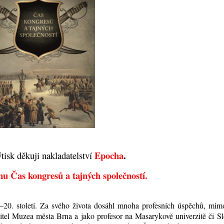
Epocha
.
tisk děkuji nakladatelství
hu Čas kongresů a tajných společností.
.–20. století. Za svého života dosáhl mnoha profesních úspěchů, mim
ditel Muzea města Brna a jako profesor na Masarykově univerzitě či S