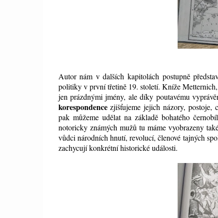
Autor nám v dalších kapitolách postupně představ
politiky v první třetině 19. století. Kníže Metternich
jen prázdnými jmény, ale díky poutavému vyprávě
korespondence
zjišťujeme jejich názory, postoje, 
pak můžeme udělat na základě bohatého černobílé
notoricky známých mužů tu máme vyobrazeny také o
vůdci národních hnutí, revolucí, členové tajných sp
zachycují konkrétní historické události.