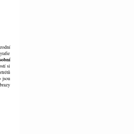
rodní
grafie
sobní
stí si
trétů
 jsou
obrazy