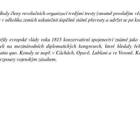
stíhaly členy revolučních organizací tvrdými tresty (smutně proslulým v
 v několika zemích uskutečnit úspěšné státní převraty a udržet se po kra
ložily evropské vlády roku 1815 konzervativní spojenectví známé jako
zeli na mezinárodních diplomatických kongresech, které hledaly řeš
tatus quo. Konaly se např. v Cáchách, Opavě, Lublani a ve Veroně. K
a vzpoury vojenským zásahem.