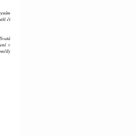
ězením
tší či
 Svatá
ení v
ončily