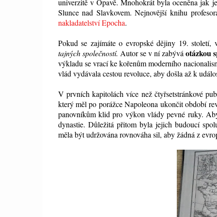
univerzitě v Opavě. Mnohokrát byla oceněna jak jeho
Slunce nad Slavkovem. Nejnovější knihu profeso
nakladatelství Epocha
.
Pokud se zajímáte o evropské dějiny 19. století,
otázkou s
tajných společností.
Autor se v ní zabývá
výkladu se vrací ke kořenům moderního nacionalismu
vlád vydávala cestou revoluce, aby došla až k udál
V prvních kapitolách více než čtyřsetstránkové pu
který měl po porážce Napoleona ukončit období revol
panovníkům klid pro výkon vlády pevné ruky. Aby b
dynastie. Důležitá přitom byla jejich budoucí spo
měla být udržována rovnováha sil, aby žádná z evr