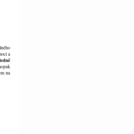
elného
moci a
ledně
naopak
jem na