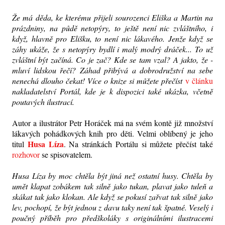
Že má děda, ke kterému přijeli sourozenci Eliška a Martin na
prázdniny, na půdě netopýry, to ještě není nic zvláštního, i
když, hlavně pro Elišku, to není nic lákavého. Jenže když se
záhy ukáže, že s netopýry bydlí i malý modrý dráček... To už
zvláštní být začíná. Co je zač? Kde se tam vzal? A jakto, že -
mluví lidskou řečí? Záhad přibývá a dobrodružství na sebe
nenechá dlouho čekat! Více o knize si můžete přečíst
v článku
nakladatelství Portál, kde je k dispozici také ukázka, včetně
poutavých ilustrací.
Autor a ilustrátor Petr Horáček má na svém kontě již množství
lákavých pohádkových knih pro děti. Velmi oblíbený je jeho
Husa Líza
titul
. Na stránkách Portálu si můžete přečíst také
rozhovor
se spisovatelem.
Husa Líza by moc chtěla být jiná než ostatní husy. Chtěla by
umět klapat zobákem tak silně jako tukan, plavat jako tuleň a
skákat tak jako klokan. Ale když se pokusí zařvat tak silně jako
lev, pochopí, že být jednou z davu taky není tak špatné. Veselý i
poučný příběh pro předškoláky s originálními ilustracemi