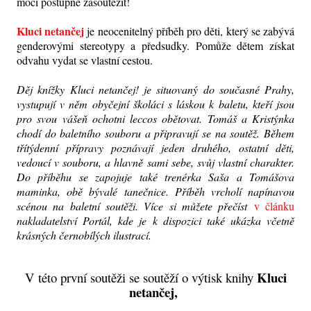
moci postupně zasoutěžit!
Kluci netančej
je neocenitelný příběh pro děti, který se zabývá
genderovými stereotypy a předsudky. Pomůže dětem získat
odvahu vydat se vlastní cestou.
Děj knížky Kluci netančej! je situovaný do současné Prahy,
vystupují v něm obyčejní školáci s láskou k baletu, kteří jsou
pro svou vášeň ochotni leccos obětovat. Tomáš a Kristýnka
chodí do baletního souboru a připravují se na soutěž. Během
třítýdenní přípravy poznávají jeden druhého, ostatní děti,
vedoucí v souboru, a hlavně sami sebe, svůj vlastní charakter.
Do příběhu se zapojuje také trenérka Saša a Tomášova
maminka, obě bývalé tanečnice. Příběh vrcholí napínavou
scénou na baletní soutěži. Více si můžete přečíst
v článku
nakladatelství Portál, kde je k dispozici také ukázka včetně
krásných černobílých ilustrací.
Kluci
V této první soutěži se soutěží o výtisk knihy
netančej,