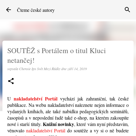
Přeskočit na hlavní obsah
Čteme české autory
SOUTĚŽ s Portálem o titul Kluci
netančej!
sepsala
Chensie Ips Svět Mezi Řádky
dne
září 14, 2019
nakladatelství Portál
U
vychází jak zahraniční, tak české
publikace. Na webu nakladatelství naleznete nejen informace o
vydaných knihách, ale také nabídku pedagogických seminářů,
časopisů a v neposlední řadě také e-shop, na kterém zakoupíte
Knižní novinky
nové i starší tituly.
, které vám nyní představím,
věnovalo
nakladatelství Portál
do soutěže a vy si o ně budete