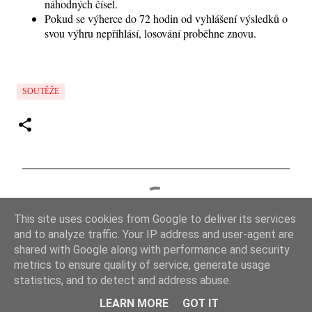
náhodných čísel.
Pokud se výherce do 72 hodin od vyhlášení výsledků o
svou výhru nepřihlásí, losování proběhne znovu.
SOUTĚŽE
K
o
This site uses cookies from Google to deliver its services
m
and to analyze traffic. Your IP address and user-agent are
e
shared with Google along with performance and security
metrics to ensure quality of service, generate usage
n
statistics, and to detect and address abuse.
t
Používá technologii služby Blogger
LEARN MORE
GOT IT
á