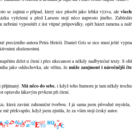
všech
esto se zajímá o případ, který sice působí jako lehká výzva, ale
ázka vyřešená a před Larsem stojí něco naprosto jiného. Zabředá
u nebrání vypouštět z úst vtipné průpovídky, opět házet ramena a nalí
ě precizního autora Petra Heteši. Daniel Gris se sice musí ještě vypra
ktivními zkušenostmi.
 s napětím držet u čtení i přes ukecanost a někdy nadbytečné texty. S o
může zaujmout i náročnější čte
niha jako oddechovka, ale věřím, že
Má něco do sebe
i přijímaný.
, i když toho humoru je tam někdy trochu
ost opravdu lákavým prvkem při čtení.
, která zavání zahraniční tvorbou. I já sama jsem původně myslela,
e mě překvapilo, když jsem zjistila, že za vším stojí český autor.