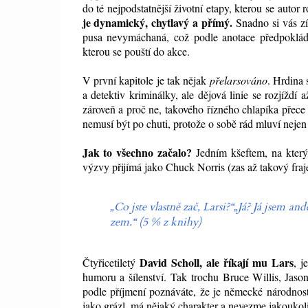
do té nejpodstatnější životní etapy, kterou se autor
je dynamický, chytlavý a přímý.
Snadno si vás zí
pusa nevymáchaná, což podle anotace předpokládát
kterou se pouští do akce.
V první kapitole je tak nějak
přelarsováno
. Hrdina 
a detektiv kriminálky, ale dějová linie se rozjíždí
zároveň a proč ne, takového řízného chlapíka přec
nemusí být po chuti, protože o sobě rád mluví nejen
Jak to všechno začalo?
Jedním kšeftem, na který 
výzvy přijímá jako Chuck Norris (zas až takový fraje
„Co jste vlastně zač, Larsi?“
„Já? Já jsem an
zem.“ (5 % z knihy)
David Scholl, ale říkají mu Lars
Čtyřicetiletý
, j
humoru a šílenství. Tak trochu Bruce Willis, Jas
podle příjmení poznáváte, že je německé národnosti.
jako grázl, má nějaký charakter a nevezme jakoukoli