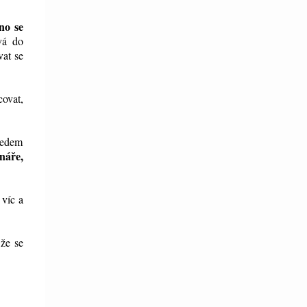
no se
vá do
vat se
covat,
hledem
náře,
 víc a
 že se