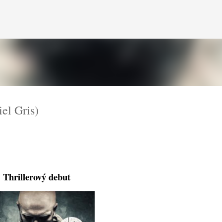
Přeskočit na hlavní obsah
el Gris)
Thrillerový debut