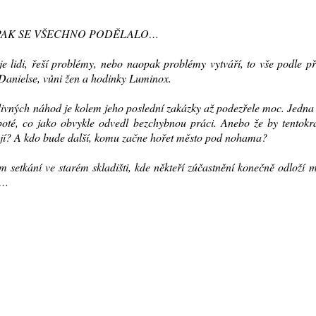
 PAK SE VŠECHNO PODĚLALO…
e lidi, řeší problémy, nebo naopak problémy vytváří, to vše podle p
 Danielse, vůni žen a hodinky Luminox.
ivných náhod je kolem jeho poslední zakázky až podezřele moc. Jedna
oté, co jako obvykle odvedl bezchybnou práci. Anebo že by tentokrá
ojí? A kdo bude další, komu začne hořet město pod nohama?
setkání ve starém skladišti, kde někteří zúčastnění konečně odloží 
y…