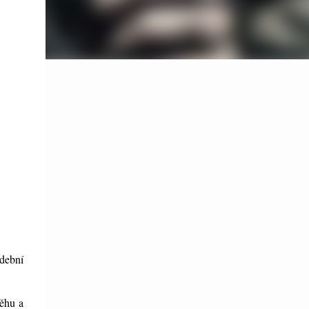
udební
běhu a