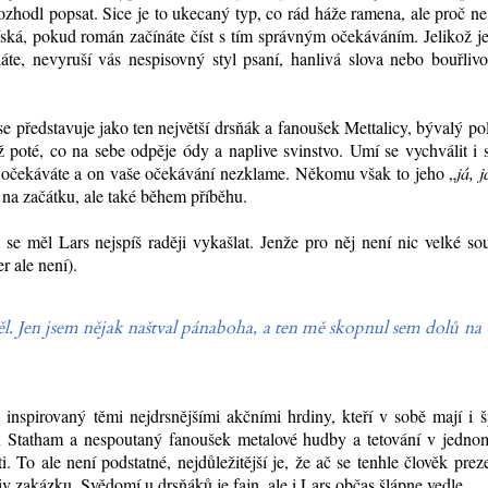
 rozhodl popsat. Sice je to ukecaný typ, co rád háže ramena, ale proč n
ská, pokud román začínáte číst s tím správným očekáváním. Jelikož j
e, nevyruší vás nespisovný styl psaní, hanlivá slova nebo bouřlivos
se představuje jako ten největší drsňák a fanoušek Mettalicy, bývalý pol
 až poté, co na sebe odpěje ódy a naplive svinstvo. Umí se vychválit i 
e očekáváte a on vaše očekávání nezklame. Někomu však to jeho „
já, j
 na začátku, ale také během příběhu.
se měl Lars nejspíš raději vykašlat. Jenže pro něj není nic velké so
r ale není).
děl. Jen jsem nějak naštval pánaboha, a ten mě skopnul sem dolů na
e inspirovaný těmi nejdrsnějšími akčními hrdiny, kteří v sobě mají i 
on Statham a nespoutaný fanoušek metalové hudby a tetování v jedno
 To ale není podstatné, nejdůležitější je, že ač se tenhle člověk prez
v zakázku. Svědomí u drsňáků je fajn, ale i Lars občas šlápne vedle...