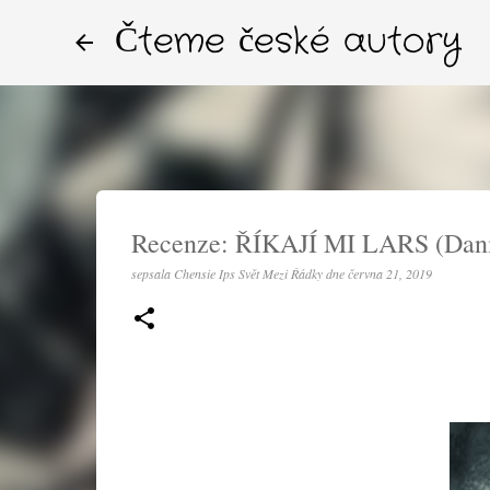
Čteme české autory
Recenze: ŘÍKAJÍ MI LARS (Dani
sepsala
Chensie Ips Svět Mezi Řádky
dne
června 21, 2019