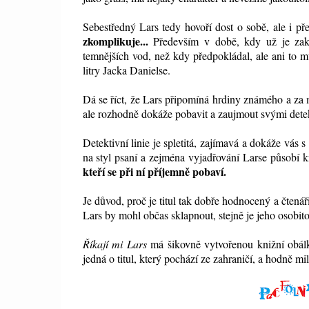
Sebestředný Lars tedy hovoří dost o sobě, ale i př
zkomplikuje...
Především v době, kdy už je zak
temnějších vod, než kdy předpokládal, ale ani to m
litry Jacka Danielse.
Dá se říct, že Lars připomíná hrdiny známého a za m
ale rozhodně dokáže pobavit a zaujmout svými dete
Detektivní linie je spletitá, zajímavá a dokáže vás
na styl psaní a zejména vyjadřování Larse působí k
kteří se při ní příjemně pobaví.
Je důvod, proč je titul tak dobře hodnocený a čtenář
Lars by mohl občas sklapnout, stejně je jeho osobit
Říkají mi Lars
má šikovně vytvořenou knižní obálku
jedná o titul, který pochází ze zahraničí, a hodně mil