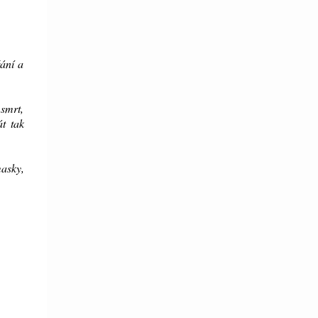
řání a
 smrt,
t tak
masky,