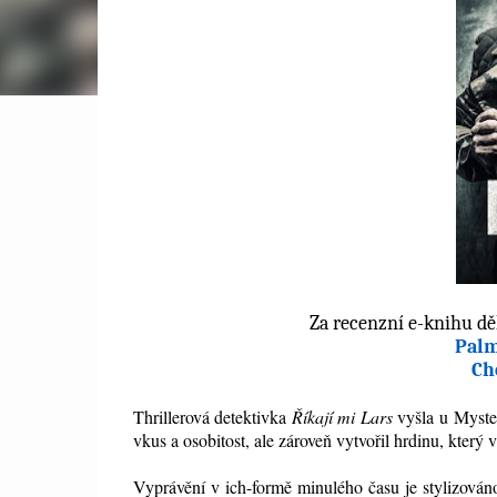
Za recenzní e-knihu d
Pal
Ch
Thrillerová detektivka
Říkají mi Lars
vyšla u Myster
vkus a osobitost, ale zároveň vytvořil hrdinu, který 
Vyprávění v ich-formě minulého času je stylizován