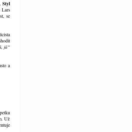
Styl
e.
e Lars
t, se
icista
shodit
á, já“
usto a
špetku
m. Už
entuje