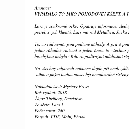
Anotace:
VYPADALO TO JAKO POHODOVEJ KŠEFT. A
Lars je soukromé očko. Opatřuje informace, sleduj
potřeb svých klientů. Lars má rád Metallicu, Jacka
To, co rád nemá, jsou podivné náhody. A právě pod
jedno záhadné zmizení a jeden únos, to všechno p
bezchybná nebyla? Kdo za podivnými událostmi st
Na všechny odpovědi nakonec dojde při neobvyklém 
zatímco jiným budou muset být nemilosrdně stržen
Nakladatelství: Mystery Press
Rok vydání: 2018
Žánr: Thrillery, Detektivky
Ze série: Lars 1.
Počet stran: 240
Formát: PDF, Mobi, Ebook