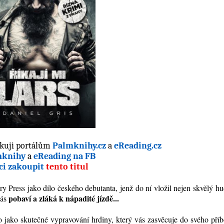
ěkuji portálům
Palmknihy.cz
a
eReading.cz
mknihy
a
eReading na FB
ci zakoupit
tento titul
y Press jako dílo českého debutanta, jenž do ní vložil nejen skvělý h
pobaví a zláká k nápadité jízdě...
vás
o jako skutečné vypravování hrdiny, který vás zasvěcuje do svého pří