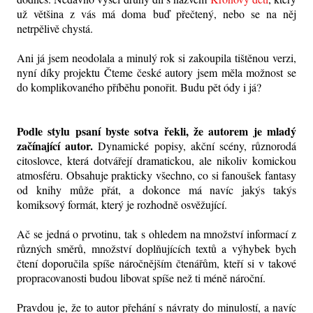
už většina z vás má doma buď přečtený, nebo se na něj
netrpělivě chystá.
Ani já jsem neodolala a minulý rok si zakoupila tištěnou verzi,
nyní díky projektu Čteme české autory jsem měla možnost se
do komplikovaného příběhu ponořit. Budu pět ódy i já?
Podle stylu psaní byste sotva řekli, že autorem je mladý
začínající autor.
Dynamické popisy, akční scény, různorodá
citoslovce, která dotvářejí dramatickou, ale nikoliv komickou
atmosféru. Obsahuje prakticky všechno, co si fanoušek fantasy
od knihy může přát, a dokonce má navíc jakýs takýs
komiksový formát, který je rozhodně osvěžující.
Ač se jedná o prvotinu, tak s ohledem na množství informací z
různých směrů, množství doplňujících textů a výhybek bych
čtení doporučila spíše náročnějším čtenářům, kteří si v takové
propracovanosti budou libovat spíše než ti méně nároční.
Pravdou je, že to autor přehání s návraty do minulostí, a navíc