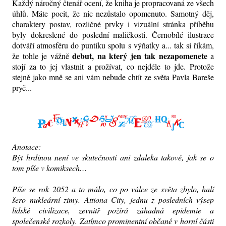
Každý náročný čtenář ocení, že kniha je propracovaná ze všech
úhlů. Máte pocit, že nic nezůstalo opomenuto. Samotný děj,
charaktery postav, rozličné prvky i vizuální stránka příběhu
byly dokreslené do poslední maličkosti. Černobílé ilustrace
dotváří atmosféru do puntíku spolu s výňatky a... tak si říkám,
debut, na který jen tak nezapomenete
že tohle je vážně
a
stojí za to jej vlastnit a prožívat, co nejdéle to jde. Protože
stejně jako mně se ani vám nebude chtít ze světa Pavla Bareše
pryč...
Anotace:
Být hrdinou není ve skutečnosti ani zdaleka takové, jak se o
tom píše v komiksech…
Píše se rok 2052 a to málo, co po válce ze světa zbylo, halí
šero nukleární zimy. Attiona City, jednu z posledních výsep
lidské civilizace, zevnitř požírá záhadná epidemie a
společenské rozkoly. Zatímco prominentní občané v horní části