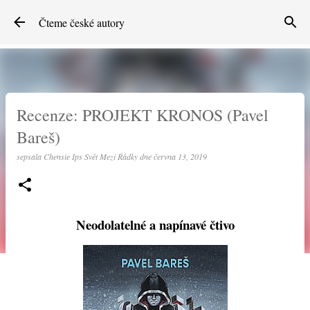
Přeskočit na hlavní obsah
Čteme české autory
Recenze: PROJEKT KRONOS (Pavel
Bareš)
sepsala
Chensie Ips Svět Mezi Řádky
dne
června 13, 2019
Neodolatelné a napínavé čtivo