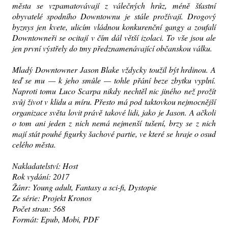
města se vzpamatovávají z válečných hrůz, méně šťastní
obyvatelé spodního Downtownu je stále prožívají. Drogový
byznys jen kvete, ulicím vládnou konkurenční gangy a zoufalí
Downtowneři se ocitají v čím dál větší izolaci. To vše jsou ale
jen první výstřely do tmy předznamenávající občanskou válku.
Mladý Downtowner Jason Blake vždycky toužil být hrdinou. A
teď se mu — k jeho smůle — tohle přání beze zbytku vyplní.
Naproti tomu Luco Scarpa nikdy nechtěl nic jiného než prožít
svůj život v klidu a míru. Přesto má pod taktovkou nejmocnější
organizace světa lovit právě takové lidi, jako je Jason. A ačkoli
o tom ani jeden z nich nemá nejmenší tušení, brzy se z nich
mají stát pouhé figurky šachové partie, ve které se hraje o osud
celého města.
Nakladatelství: Host
Rok vydání: 2017
Žánr: Young adult, Fantasy a sci-fi, Dystopie
Ze série: Projekt Kronos
Počet stran: 568
Formát: Epub, Mobi, PDF