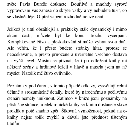
světě Pavla Bureše dotknete. Bouřlivé a mnohdy syrové
vypravování vás zanese do skryté války a vy nebudete tušit, co
se vlastně děje. O překvapení rozhodně nouze není...
Jelikož je titul obsáhlejší a prakticky stále dynamický i mimo
akční části, můžete být ke konci trochu vyčerpaní.
Komplikované čtivo a přeskakování si může vybrat svou daň.
Ale věřím, že i přesto budete stránky hltat, protože se
neočekávaně, a přesto přirozeně a uvěřitelně všechno dostává
na vyšší level. Musím se přiznat, že i po odložení knihy mi
některé scény a hrdinové leželi v hlavě a musela jsem na ně
myslet. Natolik mě čtivo ovlivnilo.
Poznámky pod čarou, v tomto případě odkazy, vysvětlují velmi
účinně a srozumitelně detaily, které by náročnému a pečlivému
čtenáři neměly uniknout. Zatímco v knize jsou poznámky na
příslušné stránce, u elektronické knihy se k nim dostanete skrze
proklik a poté snadno zpět. Šikovná vymoženost, pokud na e-
knihy nejste tolik zvyklí a dávali jste přednost tištěným
titulům.