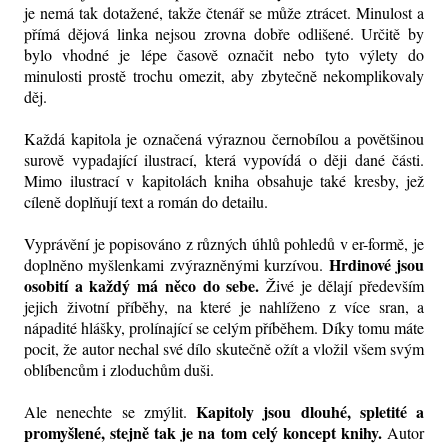
je nemá tak dotažené, takže čtenář se může ztrácet. Minulost a
přímá dějová linka nejsou zrovna dobře odlišené. Určitě by
bylo vhodné je lépe časově označit nebo tyto výlety do
minulosti prostě trochu omezit, aby zbytečně nekomplikovaly
děj.
Každá kapitola je označená výraznou černobílou a povětšinou
surově vypadající ilustrací, která vypovídá o ději dané části.
Mimo ilustrací v kapitolách kniha obsahuje také kresby, jež
cíleně doplňují text a román do detailu.
Vyprávění je popisováno z různých úhlů pohledů v er-formě, je
Hrdinové jsou
doplněno myšlenkami zvýrazněnými kurzívou.
osobití a každý má něco do sebe.
Živé je dělají především
jejich životní příběhy, na které je nahlíženo z více sran, a
nápadité hlášky, prolínající se celým příběhem. Díky tomu máte
pocit, že autor nechal své dílo skutečně ožít a vložil všem svým
oblíbencům i zloduchům duši.
Kapitoly jsou dlouhé, spletité a
Ale nenechte se zmýlit.
promyšlené, stejně tak je na tom celý koncept knihy.
Autor