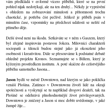
vám předkládá v er-formě vícero příběhů, které se na první
pohled nijak nedotýkají, ale na ten druhý... Někdy je vyprávění
s ohledem na zobrazování minulosti a přítomnosti trochu
chaotické, je potřeba číst pečlivě. Jelikož je příběh psán v
minulém čase, vzpomínky na předchozí události se neliší od
přímého děje.
Delší úvod není na škodu. Setkáváte se v něm s Gaszem, který
byl zřejmě inspirován postavou Jokera. Milovníci charakterů
sociopatů a šílenců budou stejně jako já okouzlení jeho
osobností i kreativitou. Dále se přesouváme k podstatné debatě
ohledně projektu Kronos. Seznamujete se s Billem, který je
kýženým prostředkem institutu. A poté skáčete do celistvějšího
příběhu samotného Jasona...
Jason
bydlí ve městě Downtown, nad kterým se jako poklička
vznáší Plošina. Zatímco v Downtownu živoří lidé na okraji
společnosti a vyskytují se tu například drogoví dealeři, tak na
Plošině se odehrává plnohodnotnější život privilegovaných.
Downtown je zničený a Jason si moc dobře uvědomuje, v jaké
žumpě žije...