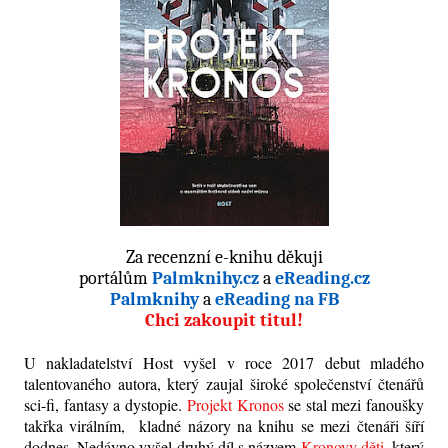
Za recenzní e-knihu děkuji
portálům
Palmknihy.cz
a
eReading.cz
Palmknihy
a
eReading na FB
Chci zakoupit titul!
U nakladatelství Host vyšel v roce 2017 debut mladého
talentovaného autora, který zaujal široké společenství čtenářů
sci-fi, fantasy a dystopie.
Projekt Kronos
se stal mezi fanoušky
takřka virálním, kladné názory na knihu se mezi čtenáři šíří
dodnes. Nedávno vyšel druhý díl s názvem
Kronovy děti
, který