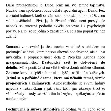
Luco
Další protagonistou je
, jenž má své temné tajemství.
David Fox
Nadále vám společnost bude dělat i speciální agent
a ostatní hrdinové, kteří se vám snadno dostanou pod kůži. Jsou
velmi uvěřitelní a živí, jejich životní příběh není prostý, ale
naopak se autorovi podařilo skvěle pracovat i s psychologií
postav. Na to, že se jedná o začátečníka, se s tím popral víc než
zdárně.
Samotné zpracování je sice trochu varchlaté s ohledem na
prolínající se části , které nejsou šikovně podchycené, ale hlubší
myšlenka a propracovanost dělá z Projektu Kronos něco
Dystopický svět je dotvořený do
nezapomenutelného.
detailu.
Máte pocit, že si na vlhké zdivo domů můžete sáhnout.
Že cítíte krev na špičkách prstů a slyšíte naříkání nakažených.
Jedná se o pořádné drama, které má několik témat, skvěle
propojených a zajímavých.
Autor rozhodně se svými hrdiny
nejedná v rukavičkám a jak vám, tak i jim ukazuje život se
vším všudy – tedy se vším tím hrůzným, nepěkným, a přesto
nepřehnaným.
Pochmurná a surová atmosféra
se prolíná vším, čeho se ve