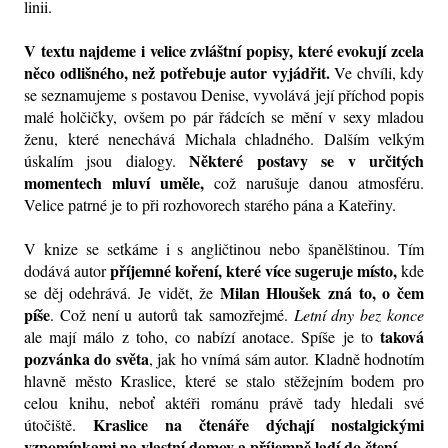
linii. 
V textu najdeme i velice zvláštní popisy, které evokují zcela 
něco odlišného, než potřebuje autor vyjádřit.
 Ve chvíli, kdy 
se seznamujeme s postavou Denise, vyvolává její příchod popis 
malé holčičky, ovšem po pár řádcích se mění v sexy mladou 
ženu, které nenechává Michala chladného. Dalším velkým 
Některé postavy se v určitých 
úskalím jsou dialogy. 
momentech mluví uměle, 
což narušuje danou atmosféru. 
Velice patrné je to při rozhovorech starého pána a Kateřiny. 
V knize se setkáme i s angličtinou nebo španělštinou. Tím 
příjemné koření, které více sugeruje místo,
dodává autor 
 kde 
Milan Hloušek zná to, o čem 
se děj odehrává. Je vidět, že 
píše
. Což není u autorů tak samozřejmé. 
Letní dny bez konce
taková 
ale mají málo z toho, co nabízí anotace. Spíše je to 
pozvánka do světa
, jak ho vnímá sám autor. Kladně hodnotím 
hlavně město Kraslice, které se stalo stěžejním bodem pro 
celou knihu, neboť aktéři románu právě tady hledali
své 
Kraslice na čtenáře dýchají nostalgickými 
útočiště. 
vzpomínkami na vlastní domov a příjemně ladí do čtení. 