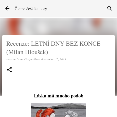
Přeskočit na hlavní obsah
Čteme české autory
Recenze: LETNÍ DNY BEZ KONCE
(Milan Hloušek)
sepsala
Ivana Gašparíková
dne
května 16, 2019
Láska má mnoho podob