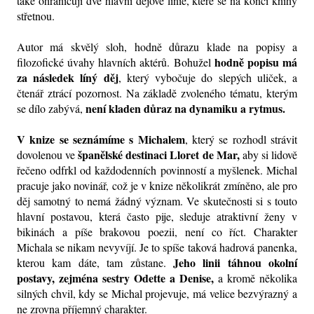
také ohraničují dvě hlavní dějové linie, které se na konci knihy 
střetnou. 
Autor má skvělý sloh, hodně důrazu klade na popisy a 
hodně popisu má 
filozofické úvahy hlavních aktérů. Bohužel 
za následek líný děj
, který vybočuje do slepých uliček, a 
čtenář ztrácí pozornost. Na základě zvoleného tématu, kterým 
není kladen důraz na dynamiku a rytmus.
se dílo zabývá, 
V knize se seznámíme s Michalem
, který se rozhodl strávit 
španělské destinaci Lloret de Mar, 
dovolenou ve 
aby si lidově 
řečeno odfrkl od každodenních povinností a myšlenek. Michal 
pracuje jako novinář, což je v knize několikrát zmíněno, ale pro 
děj samotný to nemá žádný význam. Ve skutečnosti si s touto 
hlavní postavou, která často pije, sleduje atraktivní ženy v 
bikinách a píše brakovou poezii, není co říct. Charakter 
Michala se nikam nevyvíjí. Je to spíše taková hadrová panenka, 
Jeho linii táhnou okolní 
kterou kam dáte, tam zůstane. 
postavy, zejména sestry Odette a Denise,
 a kromě několika 
silných chvil, kdy se Michal projevuje, má velice bezvýrazný a 
ne zrovna příjemný charakter. 