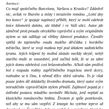
Anotace:
Co mají společného Barcelona, Varšava a Kraslice? Zdánlivě 
nic, avšak ve žhavém a místy i mrazivém románu „Letní dny 
bez konce“ je spojuje napínavý příběh, který se mohl odehrát 
tisíce kilometrů daleko, ale klidně i ve Vaší ulici. Autor jde 
záměrně proti proudu obvyklého vyprávění a svým originálním 
stylem se tak odlišuje od většiny žánrové produkce. Čtenáře 
vplétá do tajemného osudu malého děvčátka z horského 
městečka, které se svojí matkou trpí pod útlakem sadistického 
tyrana. Jejich trápení by možná zůstalo navždy skryté, nebýt 
starého muže ze sousedství, jenž začíná tušit, že se za zdmi 
jejich domu odehrává cosi hrůzostrašného. Ačkoli sám prožívá 
bol z rozpadu rodiny zapříčiněného tragickou smrtí dcery, 
rozhodne se k činu, k němuž těžce sbírá odvahu. To je však 
pouze jeden díl skládačky životního dramatu, který autor svým 
netradičním vypravěčským stylem přináší. Zajímavě pojatá je i 
ústřední postava mladého novináře Michala, jenž neplatí za 
klasického románového hrdinu. Životem je spíše postrkován, 
než aby se mu sám vzepřel. Z letargie ho vytrhne teprve až 