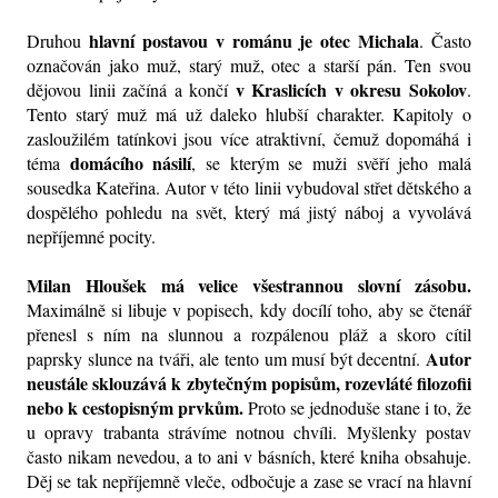
hlavní postavou v románu je otec Michala
Druhou 
. Často 
označován jako muž, starý muž, otec a starší pán. Ten svou 
v Kraslicích v okresu Sokolov
dějovou linii začíná a končí 
. 
Tento starý muž má už daleko hlubší charakter. Kapitoly o 
zasloužilém tatínkovi jsou více atraktivní, čemuž dopomáhá i 
domácího násilí
téma 
, se kterým se muži svěří jeho malá 
sousedka Kateřina. Autor v této linii vybudoval střet dětského a 
dospělého pohledu na svět, který má jistý náboj a vyvolává 
nepříjemné pocity.
Milan Hloušek má velice všestrannou slovní zásobu.
Maximálně si libuje v popisech, kdy docílí toho, aby se čtenář 
přenesl s ním na slunnou a rozpálenou pláž a skoro cítil 
Autor 
paprsky slunce na tváři, ale tento um musí být decentní. 
neustále sklouzává k zbytečným popisům, rozevláté filozofii 
nebo k cestopisným prvkům.
 Proto se jednoduše stane i to, že 
u opravy trabanta strávíme notnou chvíli. Myšlenky postav 
často nikam nevedou, a to ani v básních, které kniha obsahuje. 
Děj se tak nepříjemně vleče, odbočuje a zase se vrací na hlavní 