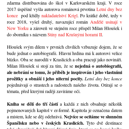
zdarma distribuována
do škol v Karlovarském kraji. V roce 
2017 úspěšně vyšla autorova románová prvotina 
Letní dny bez 
konce
  pod křídly 
nakladatelství Krigl
. Po krátké době, tedy v 
roce 2018, vyšel druhý, navazující román 
Andělé usínají v 
New Yorku
 a zároveň ve stejném roce přispěl Milan Hloušek i 
do sborníku s názvem 
Stíny nad Krušnými horami II
. 
Hloušek svým dílem v prvních chvílích vzbuzuje dojem, že se 
bude jednat o autobiografii. Hlavní hrdina má k autorovi velice 
blízko. Oba se narodili v Kraslicích a oba pracují jako novináři. 
nejedná o autobiografii, 
Milan Hloušek si stojí za tím, že se 
ale nebrání se tomu, že příběh je inspirován i jeho vlastními 
prožitky a obnáší i jeho niterní pocity.
Letní dny bez konce
pojednávají o strastech a radostech našeho života. Otírají se o 
témata, před kterými raději zavíráme oči.  
Kniha se dělí do tří částí
 a každá z nich obsahuje několik 
pojmenovaných kapitol v er-formě. Kapitola je označena datem 
Nejvíce se ocitáme ve slunném 
a místem, kde se děj odehrává. 
Španělsku nebo v českých Kraslicích.
 Tyto dvě destinace 