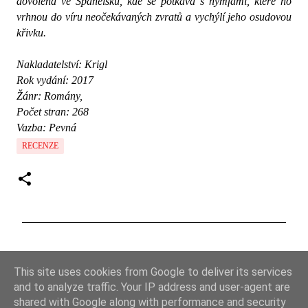
dovolená ve Španělsku, kde se potkává s nymfami, které ho 
vrhnou do víru neočekávaných zvratů a vychýlí jeho osudovou 
křivku.
Nakladatelství: Krigl
Rok vydání: 2017
Žánr: Romány, 
Počet stran: 268
Vazba: Pevná
RECENZE
K
o
This site uses cookies from Google to deliver its services
m
and to analyze traffic. Your IP address and user-agent are
e
shared with Google along with performance and security