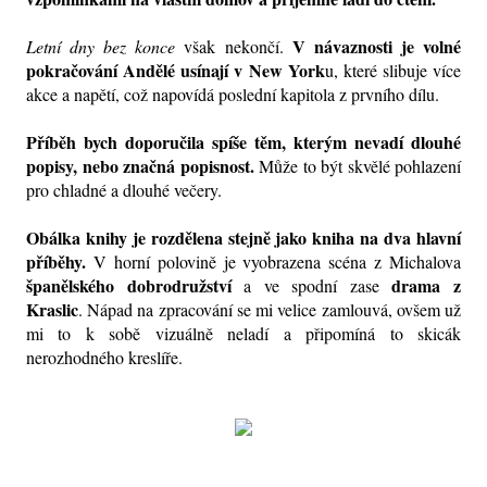
V návaznosti je volné 
Letní dny bez konce
 však nekončí. 
pokračování Andělé usínají v New York
u, které slibuje více 
akce a napětí, což napovídá poslední kapitola z prvního dílu. 
Příběh bych doporučila spíše těm, kterým nevadí
dlouhé 
popisy, nebo značná popisnost
.
 Může to být skvělé pohlazení 
pro chladné a dlouhé večery. 
Obálka knihy je rozdělena stejně jako kniha na dva hlavní 
příběhy.
 V horní polovině je vyobrazena scéna z Michalova 
španělského dobrodružství
drama z 
 a ve spodní zase 
Kraslic
. Nápad na zpracování se mi velice zamlouvá, ovšem už 
mi to k sobě vizuálně neladí a připomíná to skicák 
nerozhodného kreslíře. 