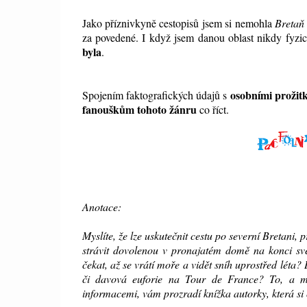
Jako příznivkyně cestopisů jsem si nemohla
Bretaň 
za povedené. I když jsem danou oblast nikdy fyzic
byla
.
osobními prožit
Spojením faktografických údajů s
fanouškům tohoto žánru
co říct.
Anotace:
Myslíte, že lze uskutečnit cestu po severní Bretani
strávit dovolenou v pronajatém domě na konci svět
čekat, až se vrátí moře a vidět sníh uprostřed léta
či davová euforie na Tour de France? To, a mn
informacemi, vám prozradí knížka autorky, která si o