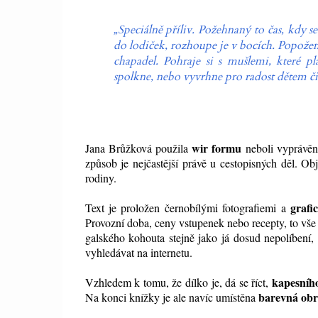
„Speciálně příliv. Požehnaný to čas, kdy s
do lodiček, rozhoupe je v bocích. Popožen
chapadel. Pohraje si s mušlemi, které p
spolkne, nebo vyvrhne pro radost dětem či 
wir formu
Jana Brůžková použila
neboli vyprávění
způsob je nejčastější právě u cestopisných děl. Ob
rodiny.
graf
Text je proložen černobílými fotografiemi a
Provozní doba, ceny vstupenek nebo recepty, to vše
galského kohouta stejně jako já dosud nepolíbení,
vyhledávat na internetu.
kapesníh
Vzhledem k tomu, že dílko je, dá se říct,
barevná obr
Na konci knížky je ale navíc umístěna