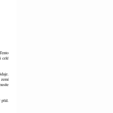
 Tento
 celé
údaje.
i zemí
musíte
 přál.