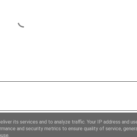
liver its services and to analyze traffic. Your IP address and us
rmance and security metrics to ensure quality of service, gene
buse.
Používá technologii služby Blogger