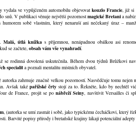
kouzlo Francie
y vydala ve vypůjčeném automobilu objevovat
, již si
magické Bretani
á do snů. V publikaci věnuje největší pozornost
a nabíz
s humorem sobě vlastním, který nenaruší ani nečekaný úraz – manž
Malá, útlá knížka
i.
s příjemnou, nenápadnou obálkou asi renom
obsah vám vše vynahradí
okud se začtete,
.
hž se rodinná dovolená uskutečnila. Během dvou týdnů Brůžkovi navšt
ch specialit
a poznali mentalitu místních obyvatel.
již autorka zahrnuje značně velkou pozorností. Nasvědčuje tomu nejen 
pařížské črty
ván. Avšak také
stojí za to. Řekněte, kdo by nechtěl vi
nábřeží Seiny
Tour de France, projít se po
, navštívit Versailles či spl
em
, (autorka se umí zasmát i sobě, jako typickému čecháčkovi, který říz
ti. Barvité popisy přírody i bretaňské krajiny lákají potenciální adepty