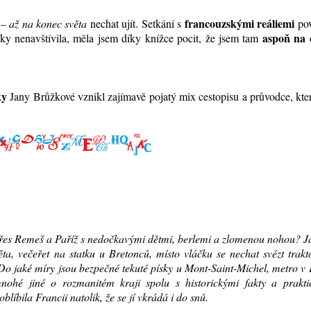
francouzskými reáliemi
– až na konec světa
nechat ujít. Setkání s
po
aspoň na c
ky nenavštívila, měla jsem díky knížce pocit, že jsem tam
ky
Jany Brůžkové vznikl zajímavě pojatý mix cestopisu a průvodce, kt
, přes Remeš a Paříž s nedočkavými dětmi, berlemi a zlomenou nohou? J
a, večeřet na statku u Bretonců, místo vláčku se nechat svézt trak
? Do jaké míry jsou bezpečné tekuté písky u Mont-Saint-Michel, metro v 
ohé jiné o rozmanitém kraji spolu s historickými fakty a prakti
blíbila Francii natolik, že se jí vkrádá i do snů.