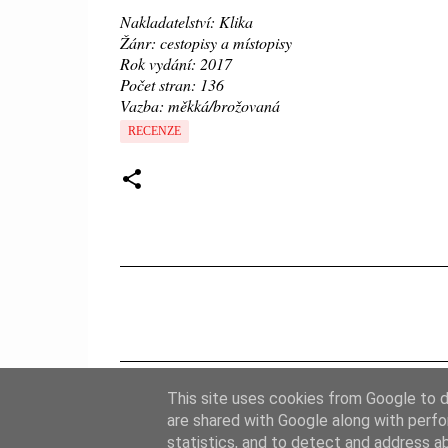
Nakladatelství: Klika
Žánr: cestopisy a místopisy
Rok vydání: 2017
Počet stran: 136
Vazba: měkká/brožovaná
RECENZE
K
o
m
e
This site uses cookies from Google to de
n
are shared with Google along with perfo
t
statistics, and to detect and address a