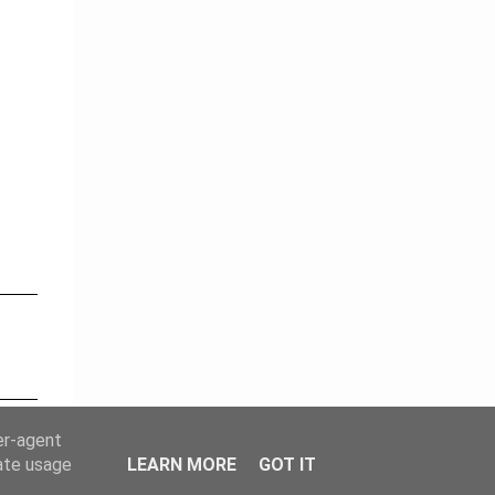
er-agent
rate usage
LEARN MORE
GOT IT