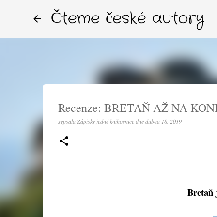
Čteme české autory
Recenze: BRETAŇ AŽ NA KONE
sepsala
Zápisky jedné knihovnice
dne
dubna 18, 2019
Bretaň 