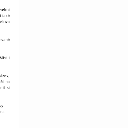
 velmi
í také
elova
ované
ívili
název,
dět na
nit si
ky
 na