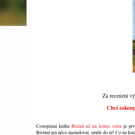
Za recenzní vý
Chci zakoupi
Cestopisná kniha
Bretaň až na konec světa
je prv
Bretani jen něco nastudovat, směle do ní! Co na kní