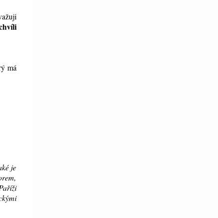
važuji
hvíli
erý má
aké je
torem,
Paříži
ckými