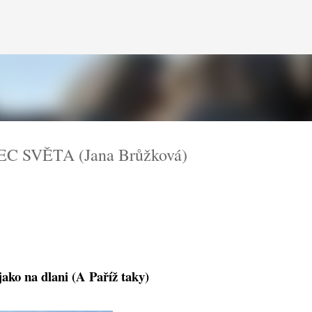
Přeskočit na hlavní obsah
C SVĚTA (Jana Brůžková)
jako na dlani (A Paříž taky)