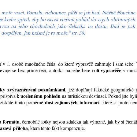
e moře vrací. Pomalu, tichounce, plíží se jak had. Něžně šťouchne
e kraba vpřed, aby ho zas za vteřinu pohltil do svých ohromných
lavou na jeho chocholcích jako šlehačka na dortu. Buď je pak
dospělým. Jak krásné je to moře.“ str. 38.
 v 1. osobě množného čísla, do které vypravěč zahrnuje i sám sebe.
roli vypravěče
jevuje se bez přímé řeči, autorka na sebe bere
v rámci
icky zvýrazněnými poznámkami
, jež doplňují faktické geografické 
ucelenému pohledu
 přispívá k
na turistickou destinaci. Pokud jste byl
dost zajímavých informací
 získáte tímto poměrně
, které si proto ne
o formátu
, černobílé fotky nejsou zdaleka tak výrazné, jak by si čtenář
azová příloha
, která tento fakt kompenzuje.