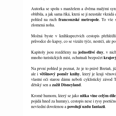
Autorka se spolu s manželem a dvěma malými syn
oblíbila, a jak sama říká, která se jí neustále vkrád
francouzské metropole
pohled na ruch
. To vše 
zlomená noha.
Možná byste v knihkupectvích cestopis přehlédl
průvodce do kapsy, co se vizáže týče, nestrčí, ale p
jednotlivé dny
Kapitoly jsou rozděleny na
, v nic
krajový
mnoho turistických míst, ochutnali bezpočet
Na první pohled je poznat, že je to právě Bretaň, 
většinový poměr knihy
ale i
, který je kraji věno
vlastní oči starou dámu neboli cyklistický závod 
zažít Disneyland
dětský sen a
.
nitka vine celým díl
Kromě humoru, který se jako
pojídá hned za humny), cestopis nese i rysy poetičnos
povolují uzdu fantazii
nevšední dovolenou a
.