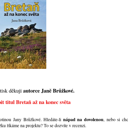
autorce Janě Brůžkové.
tisk děkuji
t titul Bretaň až na konec světa
nápad na dovolenou
otinou Jany Brůžkové. Hledáte-li
, nebo si ch
žku říkáme na projektu? To se dozvíte v recenzi.