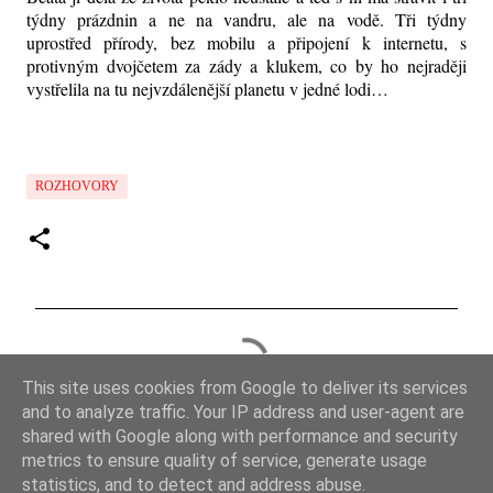
týdny prázdnin a ne na vandru, ale na vodě. Tři týdny
uprostřed přírody, bez mobilu a připojení k internetu, s
protivným dvojčetem za zády a klukem, co by ho nejraději
vystřelila na tu nejvzdálenější planetu v jedné lodi…
ROZHOVORY
K
o
This site uses cookies from Google to deliver its services
m
and to analyze traffic. Your IP address and user-agent are
e
shared with Google along with performance and security
metrics to ensure quality of service, generate usage
n
statistics, and to detect and address abuse.