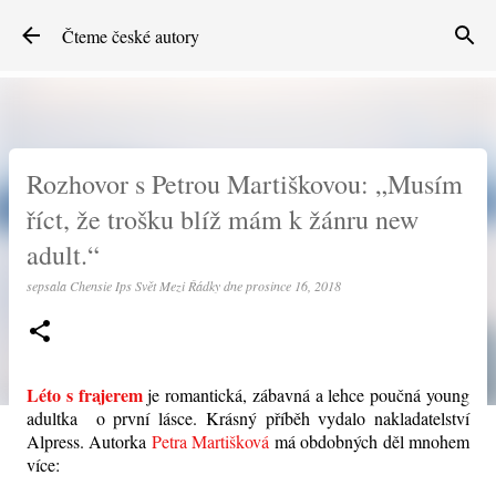
Přeskočit na hlavní obsah
Čteme české autory
Rozhovor s Petrou Martiškovou: „Musím
říct, že trošku blíž mám k žánru new
adult.“
sepsala
Chensie Ips Svět Mezi Řádky
dne
prosince 16, 2018
Léto s frajerem
je romantická, zábavná a lehce poučná young
adultka o první lásce. Krásný příběh vydalo nakladatelství
Alpress. Autorka
Petra Martišková
má obdobných děl mnohem
více: