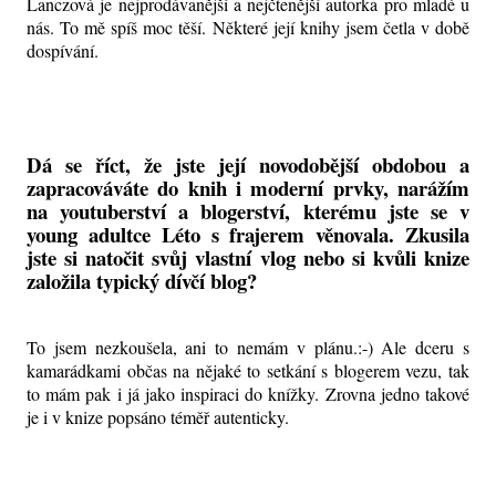
Lanczová je nejprodávanější a nejčtenější autorka pro mladé u
nás. To mě spíš moc těší. Některé její knihy jsem četla v době
dospívání.
Dá se říct, že jste její novodobější obdobou a
zapracováváte do knih i moderní prvky, narážím
na youtuberství a blogerství, kterému jste se v
young adultce Léto s frajerem věnovala. Zkusila
jste si natočit svůj vlastní vlog nebo si kvůli knize
založila typický dívčí blog?
To jsem nezkoušela, ani to nemám v plánu.:-) Ale dceru s
kamarádkami občas na nějaké to setkání s blogerem vezu, tak
to mám pak i já jako inspiraci do knížky. Zrovna jedno takové
je i v knize popsáno téměř autenticky.