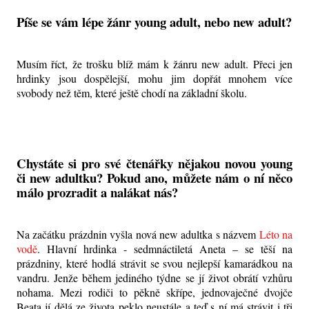
Píše se vám lépe žánr young adult, nebo new adult?
Musím říct, že trošku blíž mám k žánru new adult. Přeci jen
hrdinky jsou dospělejší, mohu jim dopřát mnohem více
svobody než těm, které ještě chodí na základní školu.
Chystáte si pro své čtenářky nějakou novou young
či new adultku? Pokud ano, můžete nám o ní něco
málo prozradit a nalákat nás?
Na začátku prázdnin vyšla nová new adultka s názvem
Léto na
vodě
. Hlavní hrdinka - sedmnáctiletá Aneta – se těší na
prázdniny, které hodlá strávit se svou nejlepší kamarádkou na
vandru. Jenže během jediného týdne se jí život obrátí vzhůru
nohama. Mezi rodiči to pěkně skřípe, jednovaječné dvojče
Beata jí dělá ze života peklo neustále a teď s ní má strávit i tři