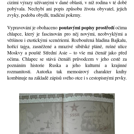
cizími výrazy užívanými v dané oblasti, v níž rodina v té době
pobývala. Nechybí ani popis způsobu života obyvatel, jejich
zvyky, podoba obydlí, tradiční pokrmy.
poutavými popisy prostředí
Vypravování je obohaceno
očima
chlapce, který je fascinován pro něj novými, neobvyklými a
většinou i exotickými scenériemi. Rozbouřená hladina Bajkalu,
hořící tajga, zasněžené a mrazivé sibiřské pláně, rušné ulice
Moskvy a pouště Střední Asie – to vše má čtenář jako před
očima. Chlapec se stává čtenáři průvodcem v jeho cestě za
poznáním historie Ruska a jeho kulturní a krajinné
rozmanitosti. Autorka tak memoárový charakter knihy
kombinuje na základě zápisů svého otce i s cestopisnými prvky.