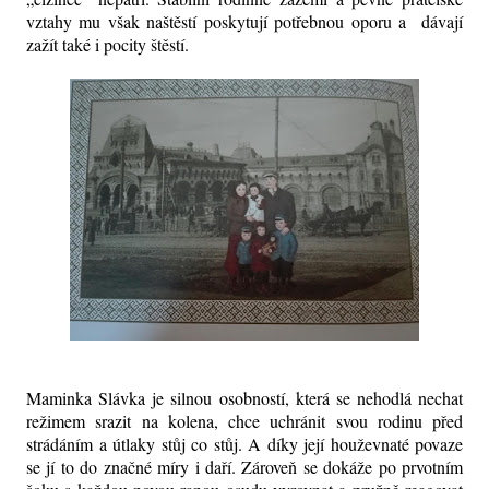
vztahy mu však naštěstí poskytují potřebnou oporu a dávají
zažít také i pocity štěstí.
Maminka Slávka je silnou osobností, která se nehodlá nechat
režimem srazit na kolena, chce uchránit svou rodinu před
strádáním a útlaky stůj co stůj. A díky její houževnaté povaze
se jí to do značné míry i daří. Zároveň se dokáže po prvotním