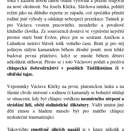
šoku s každou novou ranou osudu vyrovnat a pružně reagovat
na nové okolnosti. Na Josefa Kličku, Slávkova tatínka, pohlíží
režim jako na důlního experta ze západu, což zpočátku přináší
rodině jisté výhody a oddaluje nebezpečí perzekuce. Tatínek je
pro Václava vzorem pracovitého, moudrého a povahově
klidného člověka. Ze sourozenců dostává ve vyprávění největší
prostor starší bratr Evžen, přece jen se sestrami Aničkou a
Lidunkou netráví Slávek tolik volného času. Bratr je pro něj
jediným stálým kamarádem během dlouhé poutě, není lehké
budovat pevná přátelství, když se musíte během dětství
několikrát stěhovat. Přesto se i toto Václavovi podaří a prožívá
chlapecká dobrodružství v pouštích Tádžikistánu či v
sibiřské tajze.
Vzpomínky Václava Kličky na první, platonickou lásku a na
šťastné chvíle strávené s rodinou či kamarády se bohužel střídají
nesmírného utrpení a
se situacemi, kdy byl chlapec svědkem
strádání lidí, obětí stalinistické diktatury
. Vidět umírat jiné
děti zimou a hladem muselo být pro malého chlapce
neskutečně traumatizující.
emotivně silných pasáží
Takovýchto
je v knize několik a