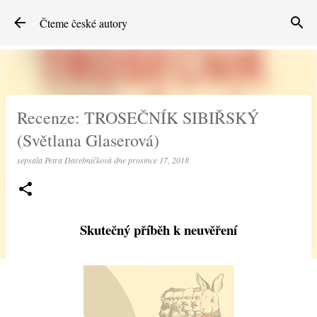
Přeskočit na hlavní obsah
Čteme české autory
Recenze: TROSEČNÍK SIBIŘSKÝ
(Světlana Glaserová)
sepsala
Petra Darebníčková
dne
prosince 17, 2018
Skutečný příběh k neuvěření