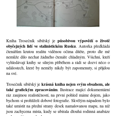
působivou výpovědí o životě
Kniha Trosečník sibiřský je
obyčejných lidí ve stalinistickém Rusku
. Autorka předkládá
čtenářům krutou realitu viděnou očima dítěte, proto dle mě
nemůže dílo nechat žádného čtenáře chladným. Všichni, kteří
vyhledávají knihy se silným příběhem a rádi se dozví něco o
událostech, které by neměly nikdy být zapomenuty, si přijdou
na své.
krásná kniha nejen svým obsahem, ale
Trosečník sibiřský je
také grafickým zpracováním
. Ilustrace mající dokumentární
ráz zaujmou realističností, na první pohled máme dojem, jako
bychom si prohlíželi dobové fotografie. Skvělým nápadem bylo
také umístit na přední strany desek namalovanou mapu, na níž
jsou zachycena místa, kudy se ubírala dlouhá rodinná anabáze