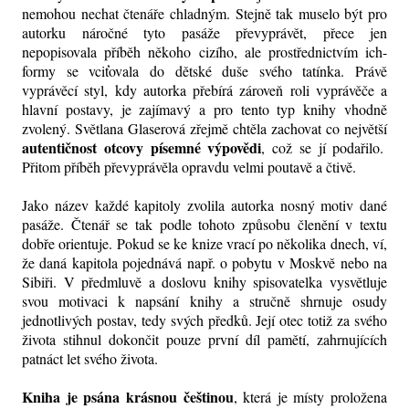
nemohou nechat čtenáře chladným. Stejně tak muselo být pro
autorku náročné tyto pasáže převyprávět, přece jen
nepopisovala příběh někoho cizího, ale prostřednictvím ich-
formy se vciťovala do dětské duše svého tatínka. Právě
vyprávěcí styl, kdy autorka přebírá zároveň roli vyprávěče a
hlavní postavy, je zajímavý a pro tento typ knihy vhodně
zvolený. Světlana Glaserová zřejmě chtěla zachovat co největší
autentičnost otcovy písemné výpovědi
, což se jí podařilo.
Přitom příběh převyprávěla opravdu velmi poutavě a čtivě.
Jako název každé kapitoly zvolila autorka nosný motiv dané
pasáže. Čtenář se tak podle tohoto způsobu členění v textu
dobře orientuje. Pokud se ke knize vrací po několika dnech, ví,
že daná kapitola pojednává např. o pobytu v Moskvě nebo na
Sibiři. V předmluvě a doslovu knihy spisovatelka vysvětluje
svou motivaci k napsání knihy a stručně shrnuje osudy
jednotlivých postav, tedy svých předků. Její otec totiž za svého
života stihnul dokončit pouze první díl pamětí, zahrnujících
patnáct let svého života.
Kniha je psána krásnou češtinou
, která je místy proložena