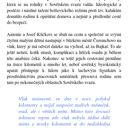
která se na rolníky v Sovětském svazu valila. Ideologické a
posléze i násilné tažení bolševického režimu proti tzv. kulakům
donutilo rodinu k opuštění domova a nejisté a předlouhé cestě
do bezpečí.
Antonie a Josef Kličkovi se sbalí na cestu a společně se svými
čtyřmi malými dětmi nastupují v blízkém městě Čeremchovo na
vlak, který je má odvézt daleko na východ, až za Bajkal. To ale
ještě netuší, kolik strastí, komplikací a hříček osudu je během
této anabáze čeká. Nakonec se totiž jejich cestování protáhne
na tisíce kilometrů a mnoho let, neboť sovětský byrokratický
aparát přistupuje k lidem jako k šachovým figurkám a
prostřednictvím pracovních umístěnek přesouvá rodinu sem
tam po nekonečných oblastech Sovětského svazu.
Vlak neúnavně, ve dne v noci, polykal
kilometry a míjel nespočet malých městeček,
osad, ale i větších měst. Mimo tuto živoucí
železnou tepnu zde však nebyla žádná další
města a stovky kilometrů se do nedohledna