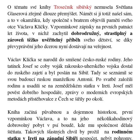
O tématu své knihy
Trosečník sibiřský
nemusela Světlana
Glaserová zřejmě dlouze přemýšlet. Námět si ji totiž našel sám,
a to v okamžiku, kdy společně s bratrem objevili paměti svého
otce Václava Kličky. Vzpomínkové zápisky na prvních patnáct
dobrodružný, strastiplný a
let života, v nichž zachytil
zároveň těžko uvěřitelný příběh
svého dětství, se díky
převyprávění jeho dcerou nyní dostávají na veřejnost.
Václav Klička se narodil do smíšené česko-ruské rodiny. Jeho
tatínek Josef se coby voják rakousko-uherského vojska dostal
do ruského zajetí a byl poslán na Sibiř. Tady se seznámil se
svou budoucí ruskou manželkou Antonií. Po svatbě založili
rodinu a usadili se na zemědělském statku v Ireti. Josef měl
pověst dobrého hospodáře, zprávy o moderních evropských
metodách přistěhovalce z Čech se šířily po okolí.
Kniha začíná půvabnou a dojemnou historkou, první
vzpomínkou Václava, a to na jeho několikahodinový
dobrovolný pobyt v psí boudě, kde mu společnost dělala
rodinném
štěňata. Takových šťastných chvil by prožil na
statku v Ireti na západní Sibiři
nespočet, nebýt pohromy,