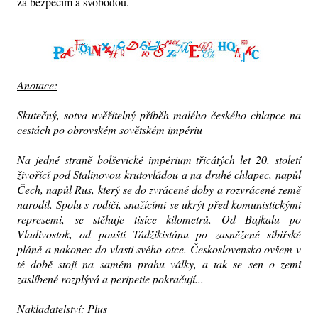
za bezpečím a svobodou.
Anotace:
Skutečný, sotva uvěřitelný příběh malého českého chlapce na
cestách po obrovském sovětském impériu
Na jedné straně bolševické impérium třicátých let 20. století
živořící pod Stalinovou krutovládou a na druhé chlapec, napůl
Čech, napůl Rus, který se do zvrácené doby a rozvrácené země
narodil. Spolu s rodiči, snažícími se ukrýt před komunistickými
represemi, se stěhuje tisíce kilometrů. Od Bajkalu po
Vladivostok, od pouští Tádžikistánu po zasněžené sibiřské
pláně a nakonec do vlasti svého otce. Československo ovšem v
té době stojí na samém prahu války, a tak se sen o zemi
zaslíbené rozplývá a peripetie pokračují...
Nakladatelství: Plus