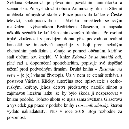
Světlana Glaserová je původním povoláním animátorka a
scenáristka. Po vystudování oboru Animovaný film na Střední
uměleckoprůmyslové škole v Praze pracovala krátce v České
televizi, spolupracovala na několika projektech se svým
manželem, výtvarníkem Bedřichem Glaserem, a napsala
několik scénářů ke krátkým animovaným filmům. Po osobní
trpké zkušenosti s prodejem domu přes podvodnou realitní
kancelář se intenzivně angažuje v boji proti nekalým
obchodním praktikám a věnuje se pomoci občanům, kteří se
stali oběťmi tzv. šmejdů. V knize
Kdopak by se šmejdů bál
,
plné rad a doporučení spotřebitelům, popisuje své úspěšné
tažení proti podvodným firmám. Druhá kniha –
Rusanda
na
větvi –
je její vlastní životopis. Už v něm se čtenář setkává s
postavou Václava Kličky, autorčina otce, spisovatele s česko-
ruskými kořeny, jehož dětství představuje natolik silnou a
zajímavou literární látku, že by bylo škoda ji nezpracovat v
knižní podobě. Tohoto úkolu se ujala sama Světlana Glaserová
a výsledek její práce v podobě knihy
Trosečník sibiřský
, kterou
vydalo nakladatelství Plus v roce 2018, stojí rozhodně za
pozornost.