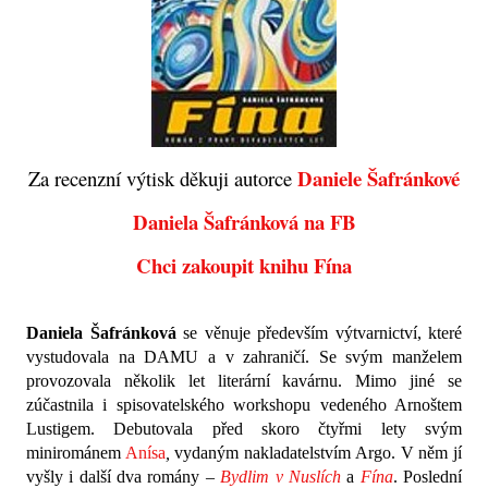
Daniele Šafránkové
Za recenzní výtisk děkuji autorce
Daniela Šafránková na FB
Chci zakoupit knihu Fína
Daniela Šafránková
se věnuje především výtvarnictví, které
vystudovala na DAMU a v zahraničí. Se svým manželem
provozovala několik let literární kavárnu. Mimo jiné se
zúčastnila i spisovatelského workshopu vedeného Arnoštem
Lustigem. Debutovala před skoro čtyřmi lety svým
minirománem
Anísa
,
vydaným nakladatelstvím Argo. V něm jí
vyšly i další dva romány –
Bydlim v Nuslích
a
Fína
. Poslední