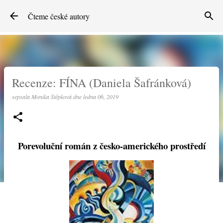
Přeskočit na hlavní obsah
Čteme české autory
Recenze: FÍNA (Daniela Šafránková)
sepsala
Monika Štěpková
dne
ledna 06, 2019
Porevoluční román z česko-amerického prostředí