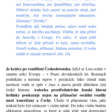
ani francouzština, ani španělština, ani němčina.
Některé stránky byly psané na psacím stroji, jiné
modrým, lety trochu rozmazaným inkoustem.
Záznamy? Deníky?
Prohlížela dál, hledala jména, název země nebo
města, ze kterého pocházejí. Věděla, že táta přišel
do Ameriky z Evropy. Po válce, či snad ještě
během ní. Kdy přesně to bylo, sama nevěděla.
Neměl rodinu, příbuzné, žádnou minulost. O svém
mládí ze zásady nemluvil.
(Str. 16)
Je krátce po rozdělení Československa
, když se Lisa ocitne v
samém srdci Evropy – v Praze devadesátých let. Rozmach
podnikání a turismu teprve v počátcích. Jako čtenář máte
možnost vrátit se zpět v čase a znovu prožít důležitou část
Autorka prostřednictvím ženské hlavní
české historie.
hrdinky poukazuje nejen na příznačné sociální rozdíly
mezi Američany a Čechy
. Ukáže či připomene vám, jaké
tenkrát bylo být cizincem v cizím městě. Do toho všeho budete
obklopeni atmosférou, ze které je stále ještě znát doznívající