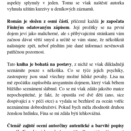
aspekty splynuly v jeden. Tomu se však naštěstí autorka
vyhnula užitím kurzívy u deníkových záznamů.
Román je složen z osmi částí
je započata
, přičemž každá
Fíniným odatovaným zápisem
. Její prožitky se na první
dojem jeví jako malicherné, ale s přibývajícími stránkami vám
začnou dávat větší smysl a určitě se vám stane, že několikrát
nalistujete zpět, neboť předtím jste dané informaci nevěnovali
patřičnou pozornost.
kniha je bohatá na postavy
Tato
, z nichž se však důkladněji
seznámíte pouze s několika.
Co se týče jejich psychiky,
zastoupeny jsou snad všechny možné lidské povahy. Lisa na
mě zpočátku zapůsobila arogantním dojmem, který však během
bližšího seznámení slábnul. Co se mi však zdálo jakožto matce
nepochopitelné, je fakt, že opustila své dvě děti (ano, sice
dospívající a v péči otce) a vydala se bezhlavě za oceán vstříc
neznámému dobrodružství. Pokud bych měla zhodnotit druhou
ženskou hrdinku, Fína se mi zdála býti lehkovážná.
Čtenář zajisté ocení autorčiny autentické a barvité popisy