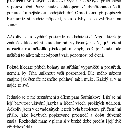
prostředí
, ve kterých se doslova vyžila. Co se týče přítomnosti
v porevoluční Praze, budete obklopeni všudypřítomnou šedí,
ponurostí a nejistotou tehdejších dní. Oproti tomu při popisech
Kalifornie si budete připadat, jako kdybyste se vyhřívali na
slunci.
Ačkoliv se o vydání postaralo nakladatelství Argo, které je
při čtení
známé důkladnými korekturami vydávaných děl,
narazíte na několik překlepů a chyb
,
což je škoda, ale
naštěstí to nikterak neodpoutá vaši pozornost od čtení.
Pokud hledáte příběh bohatý na střídání vypravěčů a prostředí,
neměla by Fína uniknout vaší pozornosti. Dle mého názoru
zaujme
jak čtenáře něžného pohlaví, tak i muže. Každý si v ní
najde to své.
Jednalo se o mé seznámení s dílem paní Šafránkové. Líbí se mi
její barvitost užívání jazyka a líčení všech prožitých událostí.
Ačkoliv jsem v devadesátých letech byla batoletem, při čtení mi
přišlo, jako kdybych popisované prostředí a dobu důvěrně
znala. Rozhodně mám v plánu si v brzké době přečíst i její dvě
předchozí díla.