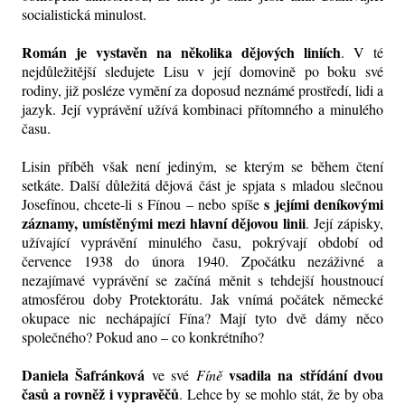
socialistická minulost.
Román je vystavěn na několika dějových liniích
. V té
nejdůležitější sledujete Lisu v její domovině po boku své
rodiny, již posléze vymění za doposud neznámé prostředí, lidi a
jazyk. Její vyprávění užívá kombinaci přítomného a minulého
času.
Lisin příběh však není jediným, se kterým se během čtení
setkáte. Další důležitá dějová část je spjata s mladou slečnou
s jejími deníkovými
Josefínou, chcete-li s Fínou – nebo spíše
záznamy, umístěnými mezi hlavní dějovou linii
. Její zápisky,
užívající vyprávění minulého času, pokrývají období od
července 1938 do února 1940. Zpočátku nezáživné a
nezajímavé vyprávění se začíná měnit s tehdejší houstnoucí
atmosférou doby Protektorátu. Jak vnímá počátek německé
okupace nic nechápající Fína? Mají tyto dvě dámy něco
společného? Pokud ano – co konkrétního?
Daniela Šafránková
vsadila na střídání dvou
ve své
Fíně
časů a rovněž i vypravěčů
. Lehce by se mohlo stát, že by oba