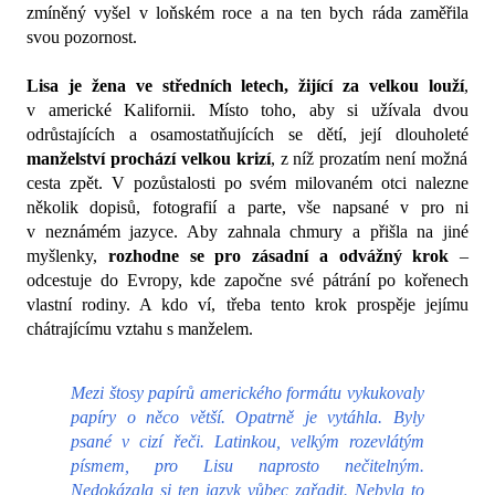
zmíněný vyšel v loňském roce a na ten bych ráda zaměřila
svou pozornost.
Lisa je žena ve středních letech, žijící za velkou louží
,
v americké Kalifornii. Místo toho, aby si užívala dvou
odrůstajících a osamostatňujících se dětí, její dlouholeté
manželství prochází velkou krizí
, z níž prozatím není možná
cesta zpět. V pozůstalosti po svém milovaném otci nalezne
několik dopisů, fotografií a parte, vše napsané v pro ni
v neznámém jazyce.
Aby zahnala chmury a přišla na jiné
myšlenky,
rozhodne se pro zásadní a odvážný krok
–
odcestuje do Evropy, kde započne své pátrání po kořenech
vlastní rodiny. A kdo ví, třeba tento krok prospěje jejímu
chátrajícímu vztahu s manželem.
Mezi štosy papírů amerického formátu vykukovaly
papíry o něco větší. Opatrně je vytáhla. Byly
psané v cizí řeči. Latinkou, velkým rozevlátým
písmem, pro Lisu naprosto nečitelným.
Nedokázala si ten jazyk vůbec zařadit. Nebyla to