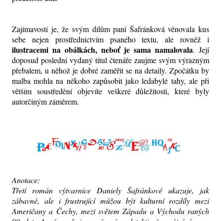
Zajímavostí je, že svým dílům paní Šafránková věnovala kus
sebe nejen prostřednictvím psaného textu, ale rovněž i
ilustracemi na obálkách, neboť je sama namalovala
. Její
doposud poslední vydaný titul čtenáře zaujme svým výrazným
přebalem, u něhož je dobré zaměřit se na detaily. Zpočátku by
malba mohla na někoho zapůsobit jako ledabylé tahy, ale při
větším soustředění objevíte veškeré důležitosti, které byly
autorčiným záměrem.
Anotace:
Třetí román výtvarnice Daniely Šafránkové ukazuje, jak
zábavné, ale i frustrující můžou být kulturní rozdíly mezi
Američany a Čechy, mezi světem Západu a Východu raných