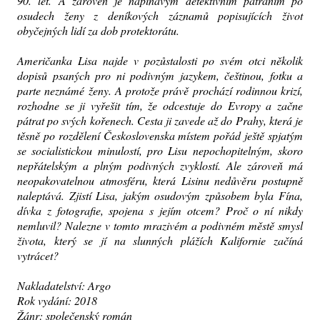
90. let. A zároveň je napínavým detektivním pátráním po
osudech ženy z deníkových záznamů popisujících život
obyčejných lidí za dob protektorátu.
Američanka Lisa najde v pozůstalosti po svém otci několik
dopisů psaných pro ni podivným jazykem, češtinou, fotku a
parte neznámé ženy. A protože právě prochází rodinnou krizí,
rozhodne se ji vyřešit tím, že odcestuje do Evropy a začne
pátrat po svých kořenech. Cesta ji zavede až do Prahy, která je
těsně po rozdělení Československa místem pořád ještě spjatým
se socialistickou minulostí, pro Lisu nepochopitelným, skoro
nepřátelským a plným podivných zvyklostí. Ale zároveň má
neopakovatelnou atmosféru, která Lisinu nedůvěru postupně
naleptává. Zjistí Lisa, jakým osudovým způsobem byla Fína,
dívka z fotografie, spojena s jejím otcem? Proč o ní nikdy
nemluvil? Nalezne v tomto mrazivém a podivném městě smysl
života, který se jí na slunných plážích Kalifornie začíná
vytrácet?
Nakladatelství: Argo
Rok vydání: 2018
Žánr: společenský román