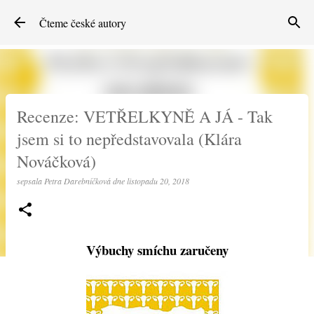
Přeskočit na hlavní obsah
Čteme české autory
Recenze: VETŘELKYNĚ A JÁ - Tak
jsem si to nepředstavovala (Klára
Nováčková)
sepsala
Petra Darebníčková
dne
listopadu 20, 2018
Výbuchy smíchu zaručeny