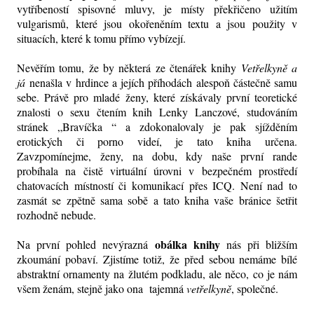
vytříbeností spisovné mluvy, je místy překřičeno užitím
vulgarismů, které jsou okořeněním textu a jsou použity v
situacích, které k tomu přímo vybízejí.
Nevěřím tomu, že by některá ze čtenářek knihy
Vetřelkyně a
já
nenašla v hrdince a jejích příhodách alespoň částečně samu
sebe. Právě pro mladé ženy, které získávaly první teoretické
znalosti o sexu čtením knih Lenky Lanczové, studováním
stránek „Bravíčka “ a zdokonalovaly je pak sjížděním
erotických či porno videí, je tato kniha určena.
Zavzpomínejme, ženy, na dobu, kdy naše první rande
probíhala na čistě virtuální úrovni v bezpečném prostředí
chatovacích místností či komunikací přes ICQ. Není nad to
zasmát se zpětně sama sobě a tato kniha vaše bránice šetřit
rozhodně nebude.
obálka knihy
Na první pohled nevýrazná
nás při bližším
zkoumání pobaví. Zjistíme totiž, že před sebou nemáme bílé
abstraktní ornamenty na žlutém podkladu, ale něco, co je nám
všem ženám, stejně jako ona tajemná
vetřelkyně
, společné.