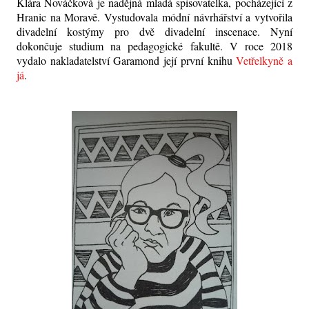
Klára Nováčková je nadějná mladá spisovatelka, pocházející z
Hranic na Moravě. Vystudovala módní návrhářství a vytvořila
divadelní kostýmy pro dvě divadelní inscenace. Nyní
dokončuje studium na pedagogické fakultě. V roce 2018
vydalo nakladatelství Garamond její první knihu
Vetřelkyně a
já
.