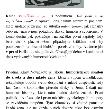
Kniha
Vetřelkyně a já
s podtitulem „
Tak jsem si to
nepředstavovala
“ je opravdu originálním literárním počinem.
Již z anotace je zřejmé, že autorka
milým ženám
, jak čtenářky
oslovuje, naservíruje pořádnou dávku humoru a sebeironie. V
tomto duchu pak pokračuje i na začátku první kapitoly, kdy
bere vítr z plachet všem případným kritikům, kteří by
Autorce jde
poukazovali na absenci hlubšího poselství
knihy
.
v první řadě o to nás pobavit
. Obstojí její debut v konkurenci
dnes vydávaných humoristických
knih
?
humoristickou sondou
Prvotina Kláry Nováčkové je jakousi
do života a
duše mladé ženy
, která s vtipem a nadhledem
rekapituluje období svého dospívání a mladé dospělosti, tedy
fázi často krkolomného přerodu dívky v ženu. Čekají nás
humorné historky, které nám budou dobře známé. První
polibek, první sex, ale i první návštěva gynekologa či trampoty
se zaváděním tampónu. Tyto okamžiky si zřejmě pamatuje
každá žena, ale ne každá o nich dokáže takto bez ostychu