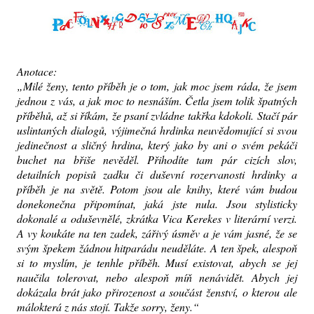
Anotace:
„Milé ženy, tento příběh je o tom, jak moc jsem ráda, že jsem
jednou z vás, a jak moc to nesnáším. Četla jsem tolik špatných
příběhů, až si říkám, že psaní zvládne takřka kdokoli. Stačí pár
uslintaných dialogů, výjimečná hrdinka neuvědomující si svou
jedinečnost a sličný hrdina, který jako by ani o svém pekáči
buchet na břiše nevěděl. Přihodíte tam pár cizích slov,
detailních popisů zadku či duševní rozervanosti hrdinky a
příběh je na světě. Potom jsou ale knihy, které vám budou
donekonečna připomínat, jaká jste nula. Jsou stylisticky
dokonalé a oduševnělé, zkrátka Vica Kerekes v literární verzi.
A vy koukáte na ten zadek, zářivý úsměv a je vám jasné, že se
svým špekem žádnou hitparádu neuděláte. A ten špek, alespoň
si to myslím, je tenhle příběh. Musí existovat, abych se jej
naučila tolerovat, nebo alespoň míň nenávidět. Abych jej
dokázala brát jako přirozenost a součást ženství, o kterou ale
málokterá z nás stojí. Takže sorry, ženy.“