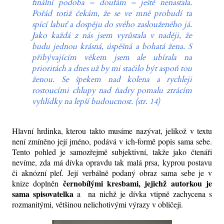
finální podoba – doufám – ještě nenastala.
Pořád totiž čekám, že se ve mně probudí ta
spící labuť a dospěju do svého zaslouženého já.
Jako každá z nás jsem vyrůstala v naději, že
budu jednou krásná, úspěšná a bohatá žena. S
přibývajícím věkem jsem ale ubírala na
prioritách a dnes už by mi stačilo být aspoň tou
ženou. Se špekem nad kolena a rychleji
rostoucími chlupy nad ňadry pomalu ztrácím
vyhlídky na lepší budoucnost.
(str. 14)
Hlavní hrdinka, kterou takto musíme nazývat, jelikož v textu
není zmíněno její jméno, podává v ich-formě popis sama sebe.
Tento pohled je samozřejmě subjektivní, takže jako čtenáři
nevíme, zda má dívka opravdu tak malá prsa, kyprou postavu
či aknózní pleť. Její verbálně podaný obraz sama sebe je v
černobílými kresbami, jejichž autorkou je
knize doplněn
sama spisovatelka
a na nichž je dívka vtipně zachycena s
rozmanitými, většinou nelichotivými výrazy v obličeji.