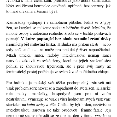
Autorka k nám, čtenářkám, promlouvá jako dobrá kamarádka,
líčící své životní kotrmelce otevřeně, upřímně, bez cenzury, jak
to mezi dívkami a ženami bývá.
Kamarádky vystupují i v samotném příběhu. Jedná se o typy
žen, se kterými se můžeme setkat v běžném životě. Myslím, že
mnohé osoby z autorčina reálného života se v těchto postavách
V knize popisující bez obalu sexuální zrání dívky
poznají.
nesmí chybět milostná linka
. Hrdinka má přitom štěstí – nebo
tedy spíš smůlu – na muže pro praktický život nepoužitelné.
Mladí umělci, snílci, rádoby intelektuálové nemají šanci
natrvalo zakotvit ve světě ženy, která na jejich snažení sice
pohlíží se shovívavou trpělivostí, ale i přes svůj místy až
feministický postoj potřebuje ve svém životě pořádného chlapa.
Pro hrdinku je mužský svět těžko pochopitelný, zároveň má
však problém zorientovat se a zapadnout do světa žen. Klasické
role matky, manželky, hospodyně jsou pro ni zatím
neatraktivní, vymezuje se však i vůči hodnotám svých vrstevnic
stavících na
kultu krásy a těla.
Chtěla by být hrdou, nezávislou
intelektuálkou, zároveň ale také osudovou femme fatale. Její
nemotorné snahy přerodit se ze dne na den v jinou, vysněnou