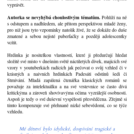
vyprávět.
Autorka se nevyhýbá choulostivým tématům.
Pohlíží na ně
s odstupem a nadhledem, ale přitom perspektivou mladé ženy,
pro niž jsou tyto vzpomínky natolik živé, že se dokáže do duše
zmatené a sebou nejisté puberťačky a později adolescentky
vcítit.
Hrdinka je nositelkou vlastností, které ji předurčují hledat
složitě své místo v dnešním světě náctiletých dívek, majících své
vzory v youtuberkách radících jak pečovat o svůj vzhled či v
krásných a naivních hrdinkách Padesáti odstínů šedi či
Stmívání. Mladá zapálená čtenářka klasických románů se
považuje za intelektuálku a na své vrstevnice se často dívá
kritickýma a zároveň shovívavýma očima vyzrálejší osobnosti.
Aspoň je tedy o své duševní vyspělosti přesvědčena. Zřejmě si
tímto kompenzuje své přehnaně nízké sebevědomí, co se týče
vzhledu.
Mé dětství bylo idylické, dospívání tragické a