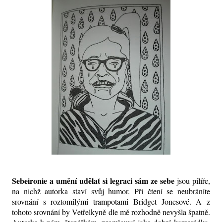
Sebeironie a umění udělat si legraci sám ze sebe
jsou pilíře,
na nichž autorka staví svůj humor. Při čtení se neubráníte
srovnání s roztomilými trampotami Bridget Jonesové. A z
tohoto srovnání by Vetřelkyně dle mě rozhodně nevyšla špatně.