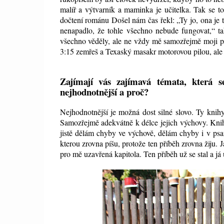
malíř a výtvarník a maminka je učitelka. Tak se t
dočtení románu Došel nám čas řekl: „Ty jo, ona je
nenapadlo, že tohle všechno nebude fungovat,“ tak
všechno věděly, ale ne vždy mě samozřejmě moji pu
3:15 zemřeš a Texaský masakr motorovou pilou, ale D
Zajímají vás zajímavá témata, která se
nejhodnotnější a proč?
Nejhodnotnější je možná dost silné slovo. Ty knih
Samozřejmě adekvátně k délce jejich výchovy. Knihy
jistě dělám chyby ve výchově, dělám chyby i v psa
kterou zrovna píšu, protože ten příběh zrovna žiju. 
pro mě uzavřená kapitola. Ten příběh už se stal a já