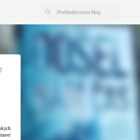
é
eských
jímavé