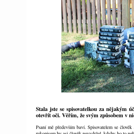
Stala jste se spisovatelkou za nějakým ú
otevřít oči. Věřím, že svým způsobem v ni
Psaní mě především baví. Spisovatelem se člověk a
rukopisem by asi člověk nevydržel, kdyby ho to neb