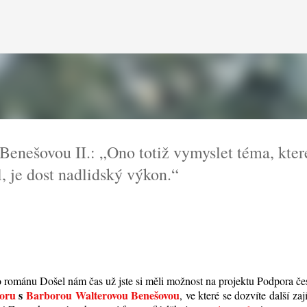
Přeskočit na hlavní obsah
enešovou II.: „Ono totiž vymyslet téma, kter
, je dost nadlidský výkon.“
 románu Došel nám čas už jste si měli možnost na projektu Podpora č
voru
s
Barborou Walterovou Benešovou
, ve které se dozvíte další za