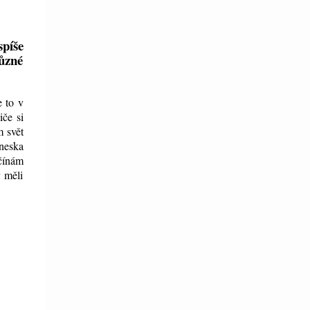
spíše
různé
e to v
če si
m svět
neska
ačínám
y měli