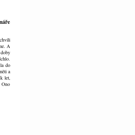
náře
chvíli
me. A
 doby
chlo.
la do
měti a
k let,
á. Ono