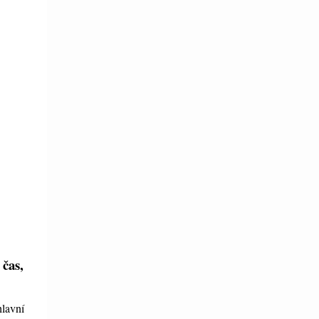
 čas,
lavní