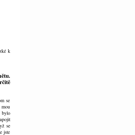
ízké k
mětu.
rčitě
om se
si mou
 bylo
apojit
dyž se
e jste