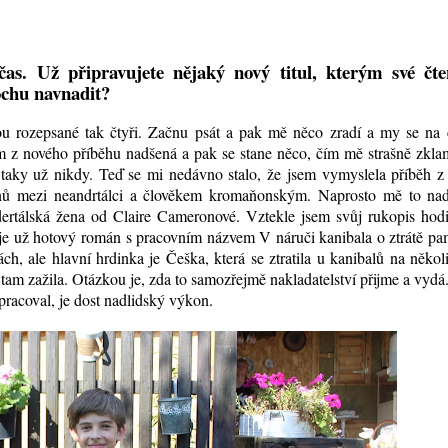
. Už připravujete nějaký nový titul, kterým své čte
ochu navnadit?
ou rozepsané tak čtyři. Začnu psát a pak mě něco zradí a my se na 
m z nového příběhu nadšená a pak se stane něco, čím mě strašně zkla
taky už nikdy. Teď se mi nedávno stalo, že jsem vymyslela příběh z
nů mezi neandrtálci a člověkem kromaňonským. Naprosto mě to nad
ertálská žena od Claire Cameronové. Vztekle jsem svůj rukopis hodi
 je už hotový román s pracovním názvem V náruči kanibala o ztrátě pa
, ale hlavní hrdinka je Češka, která se ztratila u kanibalů na několi
tam zažila. Otázkou je, zda to samozřejmě nakladatelství přijme a vyd
pracoval, je dost nadlidský výkon.