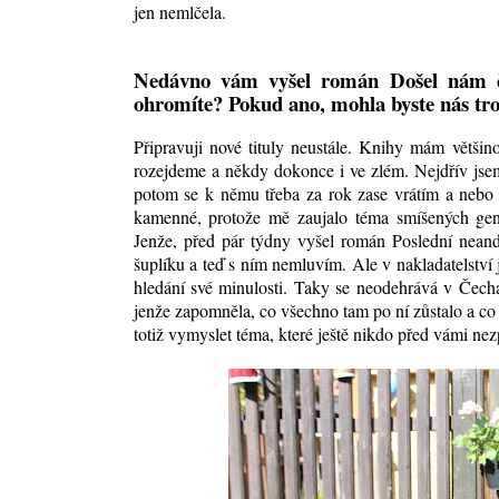
jen nemlčela.
Nedávno vám vyšel román Došel nám čas
ohromíte? Pokud ano, mohla byste nás tr
Připravuji nové tituly neustále. Knihy mám většin
rozejdeme a někdy dokonce i ve zlém. Nejdřív jse
potom se k němu třeba za rok zase vrátím a nebo 
kamenné, protože mě zaujalo téma smíšených ge
Jenže, před pár týdny vyšel román Poslední neand
šuplíku a teď s ním nemluvím. Ale v nakladatelství
hledání své minulosti. Taky se neodehrává v Čechách
jenže zapomněla, co všechno tam po ní zůstalo a co 
totiž vymyslet téma, které ještě nikdo před vámi nez