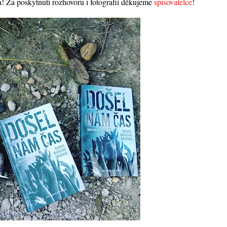
na! Za poskytnutí rozhovoru i fotografií děkujeme
spisovatelce
!