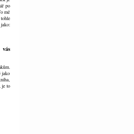
nář po
 To mě
 tohle
 jako:
 vás
omkům.
ě jako
kniha,
 je to