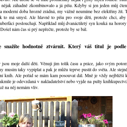
o nějak záhadně zkombinovalo a já píšu. Kdyby si jen jeden můj čte
 ta moderní doba hrozně zrádná, my vážně neumíme bez elektřiny žít.
 to má smysl. Ale hlavně to píšu pro svoje děti, protože chci, aby
berťáci poslouchají. Například můj dvanáctiletý syn kouká na horory
ošel nám čas si prý nepřečte, protože by se bál.
 snažíte hodnotně ztvárnit. Který váš titul je podle
y jsou moje další děti. Věnuji jim tolik času a práce, jako svým pot
 musím taky vypiplat a pak je můžu teprve pustit do světa. Ale stejn
ní knih. Ale pořád se mám kam posouvat dál. Mně je vždy nejbližší 
Jakmile je odevzdaná v nakladatelství nebo vyjde na pulty knihkupectví,
 už na něj nemám vliv.