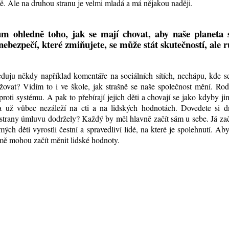
ě. Ale na druhou stranu je velmi mladá a má nějakou naději.
m ohledně toho, jak se mají chovat, aby naše planeta 
nebezpečí, které zmiňujete, se může stát skutečností, ale 
eduju někdy například komentáře na sociálních sítích, nechápu, kde s
vat? Vidím to i ve škole, jak strašně se naše společnost mění. Rodi
 proti systému. A pak to přebírají jejich děti a chovají se jako kdyby ji
k a už vůbec nezáleží na cti a na lidských hodnotách. Dovedete si d
ě strany úmluvu dodržely? Každý by měl hlavně začít sám u sebe. Já z
ch dětí vyrostli čestní a spravedliví lidé, na které je spolehnutí. Ab
e mě mohou začít měnit lidské hodnoty.