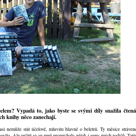
čelem? Vypadá to, jako byste se svými díly snažila čte
ch knihy něco zanechají.
si nemůže stát účelově, mluvím hlavně o beletrii. Ty měsíce stráve
avilo. Ale určitě se ve mně promíchaly nějak i geny mých rodičů. Tatí