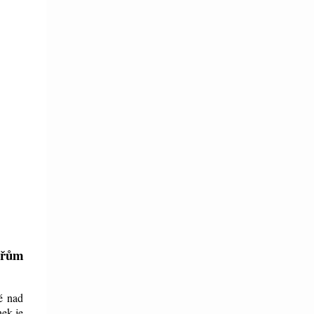
nářům
né nad
nek je