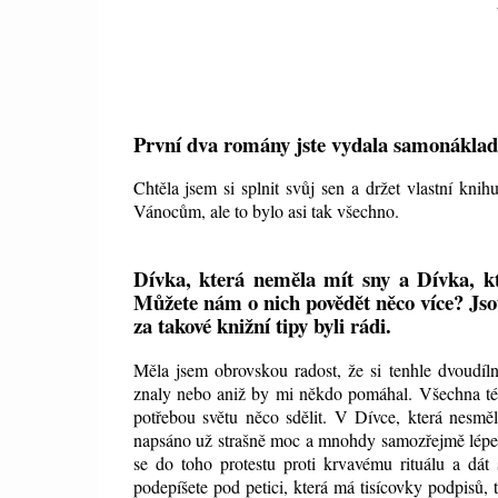
První dva romány jste vydala samonákla
Chtěla jsem si splnit svůj sen a držet vlastní kn
Vánocům, ale to bylo asi tak všechno.
Dívka, která neměla mít sny a Dívka, kt
Můžete nám o nich povědět něco více? Jso
za takové knižní tipy byli rádi.
Měla jsem obrovskou radost, že si tenhle dvoudíl
znaly nebo aniž by mi někdo pomáhal. Všechna téma
potřebou světu něco sdělit. V Dívce, která nesmě
napsáno už strašně moc a mnohdy samozřejmě lépe, p
se do toho protestu proti krvavému rituálu a dát 
podepíšete pod petici, která má tisícovky podpisů, 