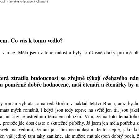
Archiv projektu Podpora českých autorů
dem. Co vás k tomu vedlo?
ihu v ruce. Měla jsem z toho radost a byly to úžasné dárky pro mé bl
erá ztratila budoucnost se zřejmě týkají ožehavého ná
u poměrně dobře hodnocené, naši čtenáři a čtenářky by u
ný román vybrala sama redaktorka v nakladatelství Brána, aniž bych
ta mých románů, i když jsou tedy teprve na světě jen tři, jsou jak
la mít sny je ústředním tématem obřízka. Vím, že na toto téma toho
rotože jde dost často o skutečné příběhy. Já jsem jen měla potřebu z
světu na vědomí, že ani já s tím nesouhlasím. Je to stejné, jako k
ten váš jediný tam taky zanikne, ale můžete mít alespoň dobrý pocit, ž