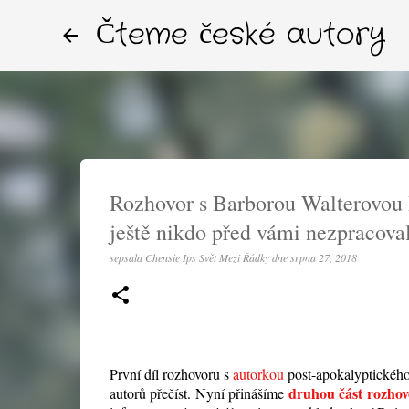
Čteme české autory
Rozhovor s Barborou Walterovou B
ještě nikdo před vámi nezpracoval
sepsala
Chensie Ips Svět Mezi Řádky
dne
srpna 27, 2018
První díl rozhovoru s
autorkou
post-apokalyptického
druhou část rozho
autorů přečíst. Nyní přinášíme