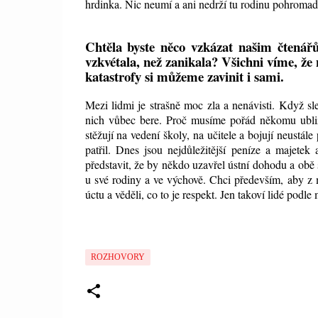
hrdinka. Nic neumí a ani nedrží tu rodinu pohromad
Chtěla byste něco vzkázat našim čtenářů
vzkvétala, než zanikala? Všichni víme, že 
katastrofy si můžeme zavinit i sami.
Mezi lidmi je strašně moc zla a nenávisti. Když sl
nich vůbec bere. Proč musíme pořád někomu ubližo
stěžují na vedení školy, na učitele a bojují neustále
patřil. Dnes jsou nejdůležitější peníze a majete
představit, že by někdo uzavřel ústní dohodu a ob
u své rodiny a ve výchově. Chci především, aby z mý
úctu a věděli, co to je respekt. Jen takoví lidé podl
ROZHOVORY