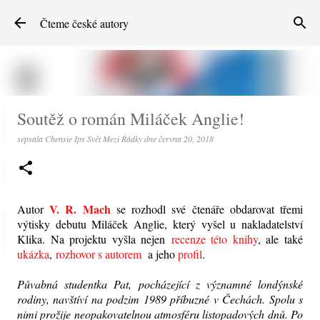
Přeskočit na hlavní obsah
Čteme české autory
Soutěž o román Miláček Anglie!
sepsala
Chensie Ips Svět Mezi Řádky
dne
června 20, 2018
V. R. Mach
Autor
se rozhodl své čtenáře obdarovat třemi
výtisky debutu Miláček Anglie, který vyšel u nakladatelství
Klika. Na projektu vyšla nejen
recenze této knihy
, ale také
ukázka
,
rozhovor s autorem
a jeho
profil
.
Půvabná studentka Pat, pocházející z významné londýnské
rodiny, navštíví na podzim 1989 příbuzné v Čechách. Spolu s
nimi prožije neopakovatelnou atmosféru listopadových dnů. Po