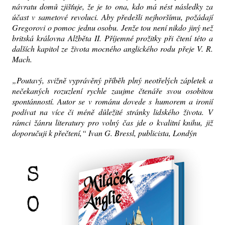
návratu domů zjišťuje, že je to ona, kdo má nést následky za
účast v sametové revoluci. Aby předešli nejhoršímu, požádají
Gregorovi o pomoc jednu osobu. Jenže tou není nikdo jiný než
britská královna Alžběta II. Příjemné prožitky při čtení této a
dalších kapitol ze života mocného anglického rodu přeje V. R.
Mach.
„Poutavý, svižně vyprávěný příběh plný neotřelých zápletek a
nečekaných rozuzlení rychle zaujme čtenáře svou osobitou
spontánností. Autor se v románu dovede s humorem a ironií
podívat na více či méně důležité stránky lidského života. V
rámci žánru literatury pro volný čas jde o kvalitní knihu, již
doporučuji k přečtení,“ Ivan G. Bressl, publicista, Londýn