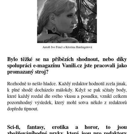
Autoři Ivo Fencl a Kristina Haidingerová
Bylo těžké se na příbězích shodnout, nebo díky
spolupráci e-magazínu Vanili.cz jste pracovali jako
promazaný stroj?
Rozhodně to nešlo hladce. Každý redaktor hodnotil zcela jinak,
k plné shodě docházelo málokdy. Když se pak sčítaly body,
které každý rozdal dle svého vkusu a posudku, vznikl celkem
pozoruhodný výsledek, který mohl sotva někdo z redaktorů
dopředu tipnout.
Sci-fi, fantasy, erotika a horor, to jsou
zbožňováníhodné prvky, které jsou pro redaktory