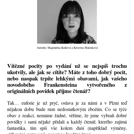
Autorky Magdaléna Králová a Kristýna Malinková
Vítězné pocity po vydání už se nejspíš trochu
ukotvily, ale jak se cítíte? Máte z toho dobrý pocit,
nebo naopak trpíte lehkými obavami, jak vašeho
novodobého Frankensteina vytvořeného z
originálních povídek přijme čtenář?
Tak… euforie je už pryč, oslava je za námi a v Plzni teď
nějakou dobu bude rum nedostatkovým zbožím. Co se týče
obav z reakcí, nemáme žádné, věříme, že jsme vybrali dobré
povídky i sami nějaké přidali a každý čtenář, kterého zajímá
fantastika, tím spíš vše kolem duší (například výměny,