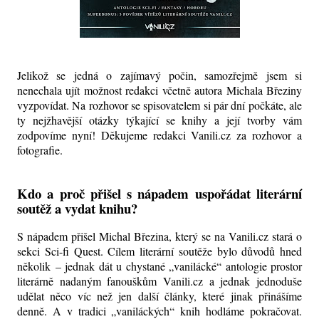
Jelikož se jedná o zajímavý počin, samozřejmě jsem si
nenechala ujít možnost redakci včetně autora Michala Březiny
vyzpovídat. Na rozhovor se spisovatelem si pár dní počkáte, ale
ty nejžhavější otázky týkající se knihy a její tvorby vám
zodpovíme nyní! Děkujeme redakci Vanili.cz za rozhovor a
fotografie.
Kdo a proč přišel s nápadem uspořádat literární
soutěž a vydat knihu?
S nápadem přišel Michal Březina, který se na Vanili.cz stará o
sekci Sci-fi Quest. Cílem literární soutěže bylo důvodů hned
několik – jednak dát u chystané „vanilácké“ antologie prostor
literárně nadaným fanouškům Vanili.cz a jednak jednoduše
udělat něco víc než jen další články, které jinak přinášíme
denně. A v tradici „vaniláckých“ knih hodláme pokračovat.