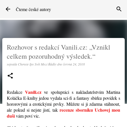
Přeskočit na hlavní obsah
Čteme české autory
Rozhovor s redakcí Vanili.cz: „Vznikl
celkem pozoruhodný výsledek.“
sepsala
Chensie Ips Svět Mezi Řádky
dne
června 24, 2018
Vanili.cz
Redakce
ve spolupráci s nakladatelstvím Martina
Koláčka E-knihy jedou vydala sci-fi a fantasy sbírku povídek s
hororovými a erotickými prvky. Můžete si ji zdarma stáhnout,
recenze sborníku Uchovej mou
ale pokud si nejste jistí, tak
duši
vám poví víc.