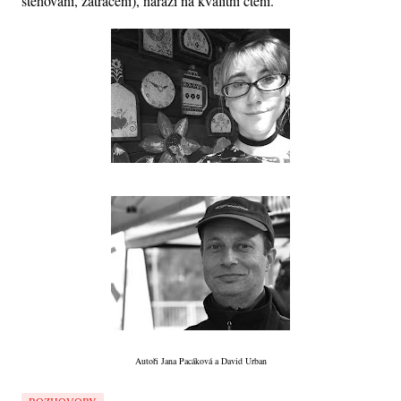
stěhování, zatracení), narazí na kvalitní čtení.
Autoři Jana Pacáková a David Urban