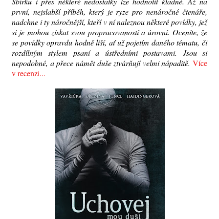
Sbírku i přes některé nedostatky lze hodnotit kladně. Až na
první, nejslabší příběh, který je ryze pro nenáročné čtenáře,
nadchne i ty náročnější, kteří v ní naleznou některé povídky, jež
si je mohou získat svou propracovaností a úrovní. Oceníte, že
se povídky opravdu hodně liší, ať už pojetím daného tématu, či
rozdílným stylem psaní a ústředními postavami. Jsou si
nepodobné, a přece námět duše ztvárňují velmi nápaditě.
Více
v recenzi...