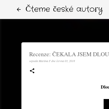
Čteme české autory
Recenze: ČEKALA JSEM DLOUH
sepsala
Martina F
dne
června 03, 2018
Dlou