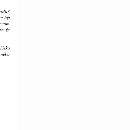
rožít?
om být
 jenom
se, že
 lásku
y nebo