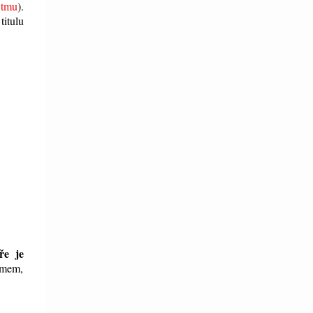
 tmu
).
titulu
ře je
lémem,