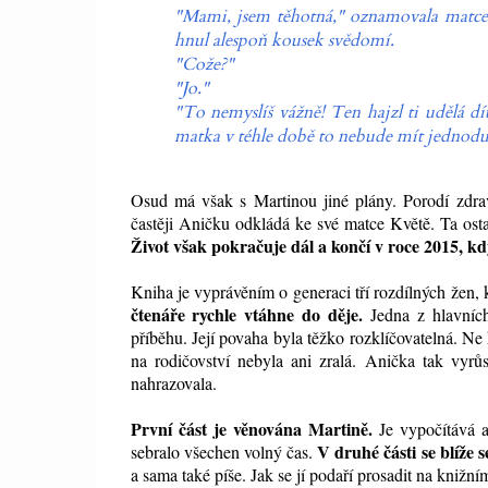
"Mami, jsem těhotná," oznamovala matce 
hnul alespoň kousek svědomí.
"Cože?"
"Jo."
"To nemyslíš vážně! Ten hajzl ti udělá dí
matka v téhle době to nebude mít jednoduch
Osud má však s Martinou jiné plány. Porodí zdrav
častěji Aničku odkládá ke své matce Květě. Ta osta
Život však pokračuje dál a končí v roce 2015, kd
Kniha je vyprávěním o generaci tří rozdílných žen, k
čtenáře rychle vtáhne do děje.
Jedna z hlavních
příběhu. Její povaha byla těžko rozklíčovatelná. Ne
na rodičovství nebyla ani zralá. Anička tak vyrů
nahrazovala.
První část je věnována Martině.
Je vypočítává a 
V druhé části se blíže
sebralo všechen volný čas.
a sama také píše. Jak se jí podaří prosadit na kniž