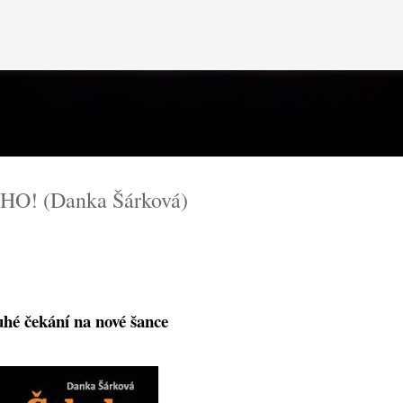
Přeskočit na hlavní obsah
O! (Danka Šárková)
hé čekání na nové šance