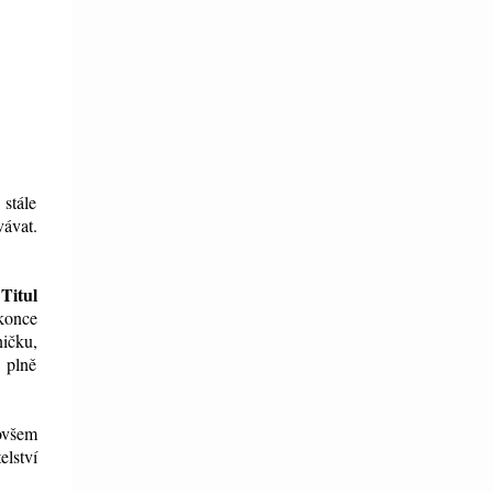
stále
vávat.
Titul
.
konce
ničku,
 plně
 ovšem
elství