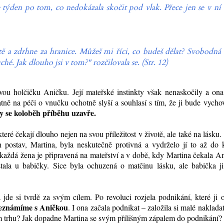
týden po tom, co nedokázala skočit pod vlak. Přece jen se v ní
tě a zdrhne za hranice. Můžeš mi říci, co budeš dělat? Svobodná
é. Jak dlouho jsi v tom?" rozčilovala se. (Str. 12)
ou holčičku Aničku. Její mateřské instinkty však nenaskočily a ona 
tně na péči o vnučku ochotně slyší a souhlasí s tím, že ji bude vycho
y se koloběh příběhu uzavře.
teré čekají dlouho nejen na svou příležitost v životě, ale také na lásku
 postav, Martina, byla neskutečně protivná a vydrželo jí to až do 
 každá žena je připravená na mateřství a v době, kdy Martina čekala A
stala u babičky. Sice byla ochuzená o matčinu lásku, ale babička ji
jde si tvrdě za svým cílem. Po revoluci rozjela podnikání, které ji
 seznámíme s Aničkou
. I ona začala podnikat – založila si malé nakladat
ním trhu? Jak dopadne Martina se svým přílišným zápalem do podnikání?