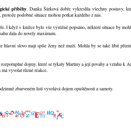
gické příběhy
. Danka Šárková dobře vykreslila všechny postavy, kte
, protože podobné situace mohou potkat každého z nás.
ší. I když v knížce bylo vše výstižně popsáno, některé situace by moh
zsahu dala do novely maximum.
e hlavní slovo mají spíše ženy než muži. Mohla by se také líbit příz
rozporuplné dojmy, které se týkaly Martiny a její povahy a vztahu k A
 a má vyvolat různé reakce.
dzimně zbarveném listí vyvolává dojem opuštěnosti a samoty.