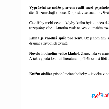
Vyprávění se může právem řadit mezi psycholo
čtenáři zanechají emoce. Do postav se snadno vžívá
Čtenář by mohl ocenit, kdyby kniha byla o něco del
rozepsány více. Autorka však na vcelku malém ro
Kniha je vhodná spíše pro ženy
. Už jenom tím, ž
dramat a životních zvratů.
Novelu hodnotím velice kladně
. Zanechala ve mně 
A tak vypadá kvalitní literatura – příběh se má líbit
Knižní obálka
působí melancholicky – lavička v po