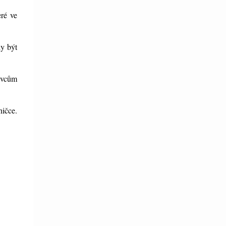
ré ve
ly být
nivcům
ničce.