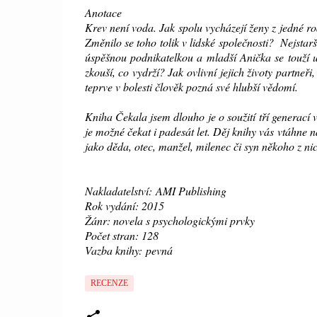
Anotace
Krev není voda. Jak spolu vycházejí ženy z jedné ro
Změnilo se toho tolik v lidské společnosti? Nejstar
úspěšnou podnikatelkou a mladší Anička se touží uži
zkouší, co vydrží? Jak ovlivní jejich životy partne
teprve v bolesti člověk pozná své hlubší vědomí.
Kniha Čekala jsem dlouho je o soužití tří generací v
je možné čekat i padesát let. Děj knihy vás vtáhne na
jako děda, otec, manžel, milenec či syn někoho z nic
Nakladatelství: AMI Publishing
Rok vydání: 2015
Žánr: novela s psychologickými prvky
Počet stran: 128
Vazba knihy:
pevná
RECENZE