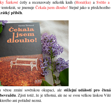
ky Šárkové
četly a recenzovaly několik knih (
Horal(ku)
a
Světlo a
 tentokrát, se jmenuje
Čekala jsem dlouho!
Stejně jako u předchozího 
krátký příběh
.
stěžejní událostí pro čtená
u větou zmíní sovětskou okupaci, ale
sebevraždu
. Zjistí totiž, že je těhotná, ale ne se svou velkou láskou Vi
 kterého ani pořádně nezná.