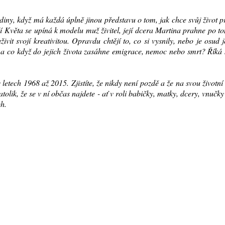
diny, když má každá úplně jinou představu o tom, jak chce svůj život p
ší Květa se upíná k modelu muž živitel, její dcera Martina prahne po t
vit svojí kreativitou. Opravdu chtějí to, co si vysnily, nebo je osud
ři, a co když do jejich života zasáhne emigrace, nemoc nebo smrt? Říká 
 letech 1968 až 2015. Zjistíte, že nikdy není pozdě a že na svou životní
tolik, že se v ní občas najdete - ať v roli babičky, matky, dcery, vnučk
h.