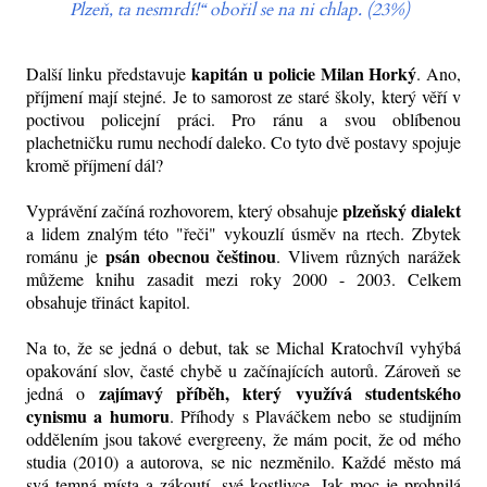
Plzeň, ta nesmrdí!“ obořil se na ni chlap. (23%)
kapitán u policie Milan Horký
Další linku představuje
. Ano,
příjmení mají stejné. Je to samorost ze staré školy, který věří v
poctivou policejní práci. Pro ránu a svou oblíbenou
plachetničku rumu nechodí daleko. Co tyto dvě postavy spojuje
kromě příjmení dál?
plzeňský dialekt
Vyprávění začíná rozhovorem, který obsahuje
a lidem znalým této "řeči" vykouzlí úsměv na rtech. Zbytek
psán obecnou češtinou
románu je
. Vlivem různých narážek
můžeme knihu zasadit mezi roky 2000 - 2003. Celkem
obsahuje třináct kapitol.
Na to, že se jedná o debut, tak se Michal Kratochvíl vyhýbá
opakování slov, časté chybě u začínajících autorů. Zároveň se
zajímavý příběh, který využívá studentského
jedná o
cynismu a humoru
. Příhody s Plaváčkem nebo se studijním
oddělením jsou takové evergreeny, že mám pocit, že od mého
studia (2010) a autorova, se nic nezměnilo. Každé město má
svá temná místa a zákoutí, své kostlivce. Jak moc je prohnilá