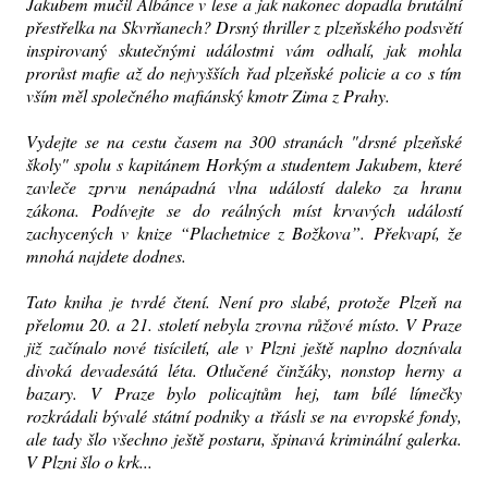
Jakubem mučil Albánce v lese a jak nakonec dopadla brutální
přestřelka na Skvrňanech? Drsný thriller z plzeňského podsvětí
inspirovaný skutečnými událostmi vám odhalí, jak mohla
prorůst mafie až do nejvyšších řad plzeňské policie a co s tím
vším měl společného mafiánský kmotr Zima z Prahy.
Vydejte se na cestu časem na 300 stranách "drsné plzeňské
školy" spolu s kapitánem Horkým a studentem Jakubem, které
zavleče zprvu nenápadná vlna událostí daleko za hranu
zákona. Podívejte se do reálných míst krvavých událostí
zachycených v knize “Plachetnice z Božkova”. Překvapí, že
mnohá najdete dodnes.
Tato kniha je tvrdé čtení. Není pro slabé, protože Plzeň na
přelomu 20. a 21. století nebyla zrovna růžové místo. V Praze
již začínalo nové tisíciletí, ale v Plzni ještě naplno doznívala
divoká devadesátá léta. Otlučené činžáky, nonstop herny a
bazary. V Praze bylo policajtům hej, tam bílé límečky
rozkrádali bývalé státní podniky a třásli se na evropské fondy,
ale tady šlo všechno ještě postaru, špinavá kriminální galerka.
V Plzni šlo o krk...