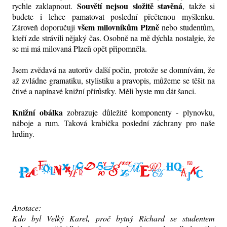
Souvětí nejsou složitě stavěná
rychle zaklapnout.
, takže si
budete i lehce pamatovat poslední přečtenou myšlenku.
všem milovníkům Plzně
Zároveň doporučuji
nebo studentům,
kteří zde strávili nějaký čas. Osobně na mě dýchla nostalgie, že
se mi má milovaná Plzeň opět připomněla.
Jsem zvědavá na autorův další počin, protože se domnívám, že
až zvládne gramatiku, stylistiku a pravopis, můžeme se těšit na
čtivé a napínavé knižní přírůstky. Měli byste mu dát šanci.
Knižní obálka
zobrazuje důležité komponenty - plynovku,
náboje a rum. Taková krabička poslední záchrany pro naše
hrdiny.
Anotace:
Kdo byl Velký Karel, proč bytný Richard se studentem