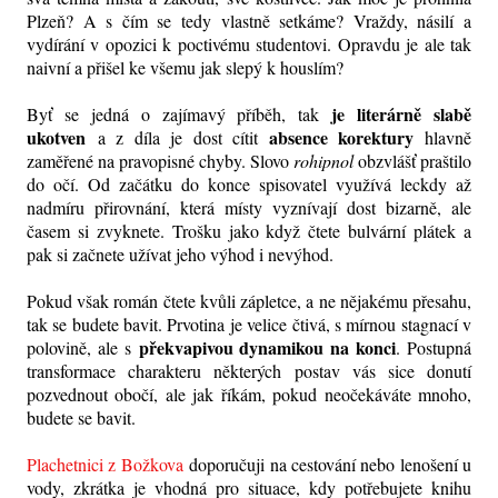
Plzeň? A s čím se tedy vlastně setkáme? Vraždy, násilí a
vydírání v opozici k poctivému studentovi. Opravdu je ale tak
naivní a přišel ke všemu jak slepý k houslím?
je literárně slabě
Byť se jedná o zajímavý příběh, tak
ukotven
absence korektury
a z díla je dost cítit
hlavně
zaměřené na pravopisné chyby. Slovo
rohipnol
obzvlášť praštilo
do očí. Od začátku do konce spisovatel využívá leckdy až
nadmíru přirovnání, která místy vyznívají dost bizarně, ale
časem si zvyknete. Trošku jako když čtete bulvární plátek a
pak si začnete užívat jeho výhod i nevýhod.
Pokud však román čtete kvůli zápletce, a ne nějakému přesahu,
tak se budete bavit. Prvotina je velice čtivá, s mírnou stagnací v
překvapivou dynamikou na konci
polovině, ale s
. Postupná
transformace charakteru některých postav vás sice donutí
pozvednout obočí, ale jak říkám, pokud neočekáváte mnoho,
budete se bavit.
Plachetnici z Božkova
doporučuji na cestování nebo lenošení u
vody, zkrátka je vhodná pro situace, kdy potřebujete knihu