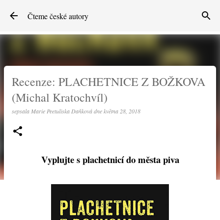
Přeskočit na hlavní obsah
Čteme české autory
Recenze: PLACHETNICE Z BOŽKOVA
(Michal Kratochvíl)
sepsala
Marie Peetuliska Daňková
dne
května 28, 2018
Vyplujte s plachetnicí do města piva