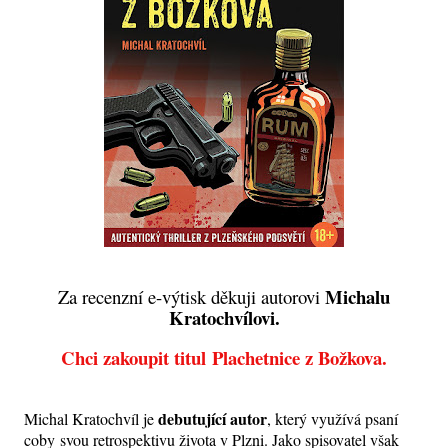
Michalu
Za recenzní e-výtisk děkuji autorovi
Kratochvílovi.
Chci zakoupit titul Plachetnice z Božkova.
debutující autor
Michal Kratochvíl je
, který využívá psaní
coby svou retrospektivu života v Plzni. Jako spisovatel však