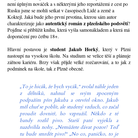
není úplným nováček a s některými jeho reportážemi z cest po
Rusku jsme se mohli setkat v časopisech Lidé a země a
Koktejl. Jaká bude jeho první prvotina, kterou sám autor
autentický román z plzeňského podsvětí
charakterizuje jako
?
Pojďme si přiblížit knihu, která vyšla samonákladem a která má
doporučení pro četbu 18+.
student Jakub Horký
Hlavní postavou je
, který v Plzni
nastoupí na vysokou školu. Na studium se velice těší a plánuje
zářnou kariéru. Brzy však přijde velké rozčarování, a to jak z
podmínek na škole, tak z Plzně obecně.
„To je hicák, že bych vycák,“ zvolal náhle jeden
z dělníků, nahnul se svým zpoceným
podpažím přes Jakuba a otevřel okno. Jakub
měl chuť se poblít, ale studený vzduch, co začal
proudit dovnitř, ho vzpružil. Někdo z té
bandy rozlil pivo. Starší paní vyjekla a
nazdvihla nohy. „Nemůžete dávat pozor? Teď
tu bude smrdět pivo!“ „No co, paničko, to je