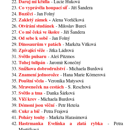
Daruj mi křídla
- Lucie Huková
Co vyprávěla houpací síť
- Jiří Šandera
Buzíčci
- Jan Folný
Zakletý zámek
-
Alena Vorlíčková
Otvírání studánek
- Miloslav Bureš
Co mě čeká ve školce
- Jiří Šandera
Od sebe k sobě
- Jan Folný
Dinosaurům v patách
- Markéta Vítková
Zpívající věže
- Jitka Ládrová
Světlo pulsaru
- Aleš Pitzmos
Tuhej tulipán
- Jaromír Konečný
Snížkova dobrodružství
- Michaela Burdová
Znamení jednorožce
- Hana Marie Körnerová
Pouštní včela
- Veronika Matysová
Mraveneček na cestách
- S. Reschová
Světlo a tma
- Danka Šárková
Vlčí krev
- Michaela Burdová
Démoni jsou věční
- Petr Heteša
Cukr a bič
- Petra Frajová
Poháry touhy
- Markéta Harasimová
Hastrmanka Evelínka a zlatá rybka
- Petra
Martišková