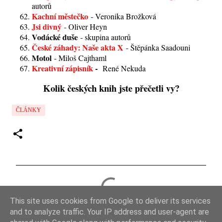
autorů
Kachní městečko
- Veronika Brožková
Jsi divný
- Oliver Heyn
Vodácké duše
- skupina autorů
České záhady: Naše akta X
- Štěpánka Saadouni
Motol
- Miloš Cajthaml
Kreativní zápisník
-
René Nekuda
Kolik českých knih jste přečetli vy?
ČLÁNKY
K
o
This site uses cookies from Google to deliver its services
m
and to analyze traffic. Your IP address and user-agent are