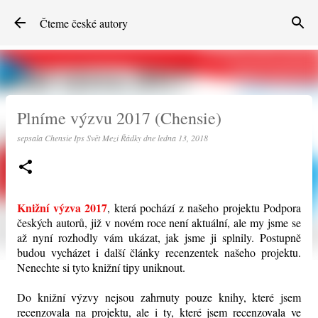
Přeskočit na hlavní obsah
Čteme české autory
Plníme výzvu 2017 (Chensie)
sepsala
Chensie Ips Svět Mezi Řádky
dne
ledna 13, 2018
Knižní výzva 2017
, která pochází z našeho projektu Podpora
českých autorů, již v novém roce není aktuální, ale my jsme se
až nyní rozhodly vám ukázat, jak jsme ji splnily. Postupně
budou vycházet i další články recenzentek našeho projektu.
Nenechte si tyto knižní tipy uniknout.
Do knižní výzvy nejsou zahrnuty pouze knihy, které jsem
recenzovala na projektu, ale i ty, které jsem recenzovala ve