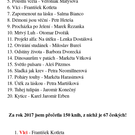
5. Pouštní včela - Veroniak Matysová
6. Vlci - František Kotleta
7. Zapomenout na lásku - Salma Bianco
8. Démoni jsou věční - Petr Heteša
9. Procházka po Jelení - Marek Řezanka
10. Mrtvý Luh - Otomar Dvořák
11. Projekt alfa: Na útěku - Lenka Dostálová
12. Otvírání studánek - Miloslav Bureš
13. Odstíny života - Barbora Dvorecká
14. Dinosaurům v patách - Markéta Vítková
15. Světlo pulsaru - Aleš Pitzmos
16. Sladká jak krev - Petra Neomillnerová
17. Poháry touhy - Markéta Harasimová
18. Útěk za láskou - Petra Martišková
19. Tuhej tulipán - Jaromír Konečný
20. Kytice - Karel Jaromír Erben
Za rok 2017 jsem přečetla 150 knih, z nichž je 67 českých!
Vlci
- František Kotleta