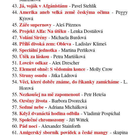
Já, voják v Afgánistánu
- Pavel Stehlík
Amerika aneb velká země českýma očima
- Peggy
Kýrová
Záře supernovy
- Aleš Pitzmos
Projekt Alfa: Na útěku
- Lenka Dostálová
Volání Sirény
- Michaela Burdová
Příliš divoká zem: Obleva
- Ladislav Klimeš
Speciální jednotka
- Martina Perlíková
Útěk za láskou
- Petra Martišková
Lovcův odkaz
- Alex Drescher
Element ohně: S vědomím konce
- Molly Crow
Struny osudu
- Jitka Ládrová
Věci, které dobře známe, do říkanky zamícháme
- L.
Horová
Nezkoušej na mě zapomenout
- Petr Heteša
Ozvěny života
- Barbora Dvorecká
Sedmé nebe
-
Adriana Michálková
Když dvanáctá hodina odbila
- Vladimír Pospíchal
Společné chromozomy
- Jiří Wittek
Pád noci
- Alexander Stainforth
Amigerský sborník povídek a české mangy
- skupina