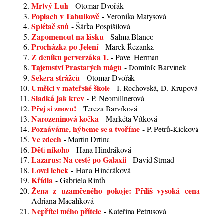
Mrtvý Luh
- Otomar Dvořák
Poplach v Tabulkově
- Veronika Matysová
Splétač snů
- Šárka Pospíšilová
Zapomenout na lásku
- Salma Blanco
Procházka po Jelení
- Marek Řezanka
Z deníku perverzáka 1.
- Pavel Herman
Tajemství Prastarých mágů
- Dominik Barvínek
Sekera strážců
- Otomar Dvořák
Umělci v mateřské škole
- I. Rochovská, D. Krupová
Sladká jak krev
-
P. Neomillnerová
Přej si znovu!
- Tereza Barvíková
Narozeninová kočka
- Markéta Vítková
Poznáváme, hýbeme se a tvoříme
- P. Petrů-Kicková
Ve zdech
- Martin Drtina
Děti nikoho
- Hana Hindráková
Lazarus: Na cestě po Galaxii
- David Strnad
Lovci lebek
- Hana Hindráková
Křídla
- Gabriela Rinth
Žena z uzamčeného pokoje: Příliš vysoká cena
-
Adriana Macalíková
Nepřítel mého přítele
- Kateřina Petrusová