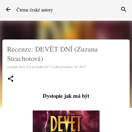
Přeskočit na hlavní obsah
Čteme české autory
Recenze: DEVĚT DNÍ (Zuzana
Strachotová)
sepsala
Veru (Co ta holka čte?!?)
dne
prosince 14, 2017
Dystopie jak má být