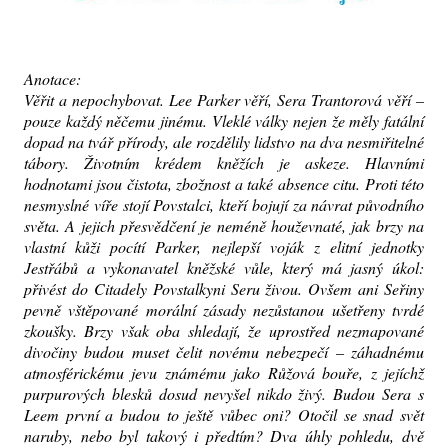
Anotace:
Věřit a nepochybovat. Lee Parker věří, Sera Trantorová věří –
pouze každý něčemu jinému. Vleklé války nejen že měly fatální
dopad na tvář přírody, ale rozdělily lidstvo na dva nesmiřitelné
tábory. Životním krédem kněžích je askeze. Hlavními
hodnotami jsou čistota, zbožnost a také absence citu. Proti této
nesmyslné víře stojí Povstalci, kteří bojují za návrat původního
světa. A jejich přesvědčení je neméně houževnaté, jak brzy na
vlastní kůži pocítí Parker, nejlepší voják z elitní jednotky
Jestřábů a vykonavatel kněžské vůle, který má jasný úkol:
přivést do Citadely Povstalkyni Seru živou. Ovšem ani Seřiny
pevně vštěpované morální zásady nezůstanou ušetřeny tvrdé
zkoušky. Brzy však oba shledají, že uprostřed nezmapované
divočiny budou muset čelit novému nebezpečí – záhadnému
atmosférickému jevu známému jako Růžová bouře, z jejíchž
purpurových blesků dosud nevyšel nikdo živý. Budou Sera s
Leem první a budou to ještě vůbec oni? Otočil se snad svět
naruby, nebo byl takový i předtím? Dva úhly pohledu, dvě