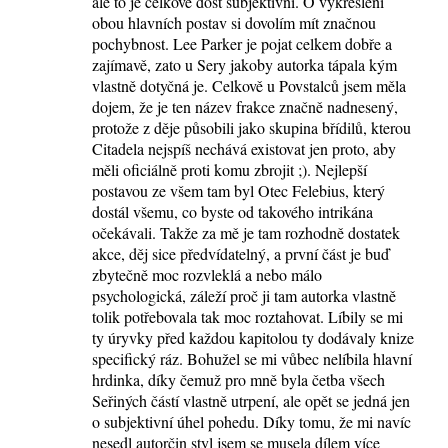
ale to je celkově dost subjektivní. O vykreslení
e
obou hlavních postav si dovolím mít značnou
pochybnost. Lee Parker je pojat celkem dobře a
zajímavě, zato u Sery jakoby autorka tápala kým
vlastně dotyčná je. Celkově u Povstalců jsem měla
dojem, že je ten název frakce značně nadnesený,
protože z děje působili jako skupina břídilů, kterou
Citadela nejspíš nechává existovat jen proto, aby
měli oficiálně proti komu zbrojit ;). Nejlepší
postavou ze všem tam byl Otec Felebius, který
dostál všemu, co byste od takového intrikána
očekávali. Takže za mě je tam rozhodně dostatek
akce, děj sice předvídatelný, a první část je buď
zbytečně moc rozvleklá a nebo málo
psychologická, záleží proč ji tam autorka vlastně
tolik potřebovala tak moc roztahovat. Líbily se mi
ty úryvky před každou kapitolou ty dodávaly knize
specifický ráz. Bohužel se mi vůbec nelíbila hlavní
hrdinka, díky čemuž pro mně byla četba všech
Seřiných částí vlastně utrpení, ale opět se jedná jen
o subjektivní úhel pohedu. Díky tomu, že mi navíc
nesedl autorčin styl jsem se musela dílem více