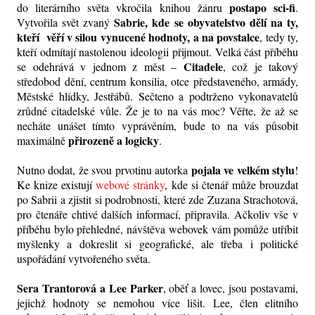
postapo sci-fi
do literárního světa vkročila knihou žánru
.
Sabrie, kde se obyvatelstvo dělí na ty,
Vytvořila svět zvaný
kteří věří v silou vynucené hodnoty, a na povstalce
, tedy ty,
kteří odmítají nastolenou ideologii přijmout. Velká část příběhu
Citadele
se odehrává v jednom z měst –
, což je takový
středobod dění, centrum konsilia, otce představeného, armády,
Městské hlídky, Jestřábů. Sečteno a podtrženo vykonavatelů
zrůdné citadelské vůle. Že je to na vás moc? Věřte, že až se
necháte unášet tímto vyprávěním, bude to na vás působit
přirozeně a logicky
maximálně
.
pojala ve velkém stylu
Nutno dodat, že svou prvotinu autorka
!
Ke knize existují
webové stránky
, kde si čtenář může brouzdat
po Sabrii a zjistit si podrobnosti, které zde Zuzana Strachotová,
pro čtenáře chtivé dalších informací, připravila. Ačkoliv vše v
příběhu bylo přehledné, návštěva webovek vám pomůže utříbit
myšlenky a dokreslit si geografické, ale třeba i politické
uspořádání vytvořeného světa.
Sera Trantorová a Lee Parker
, oběť a lovec, jsou postavami,
jejichž hodnoty se nemohou více lišit. Lee, člen elitního