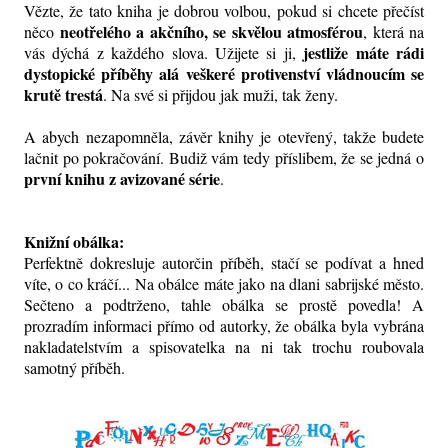
Vězte, že tato kniha je dobrou volbou, pokud si chcete přečíst
neotřelého a akčního, se skvělou atmosférou
něco
, která na
jestliže máte rádi
vás dýchá z každého slova. Užijete si ji,
dystopické příběhy alá veškeré protivenství vládnoucím se
krutě trestá
. Na své si přijdou jak muži, tak ženy.
A abych nezapomněla, závěr knihy je otevřený, takže budete
lačnit po pokračování. Budiž vám tedy příslibem, že se jedná o
první knihu z avizované série
.
Knižní obálka:
Perfektně dokresluje autorčin příběh, stačí se podívat a hned
víte, o co kráčí... Na obálce máte jako na dlani sabrijské město.
Sečteno a podtrženo, tahle obálka se prostě povedla! A
prozradím informaci přímo od autorky, že obálka byla vybrána
nakladatelstvím a spisovatelka na ni tak trochu roubovala
samotný příběh.