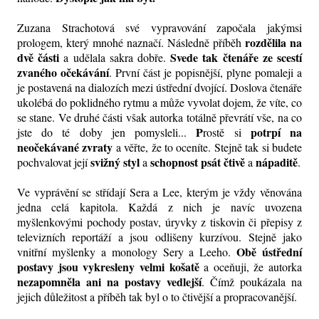
Zuzana Strachotová své vypravování započala jakýmsi
rozdělila na
prologem, který mnohé naznačí. Následně příběh
dvě části
Svede tak čtenáře ze scestí
a udělala sakra dobře.
zvaného očekávání
. První část je popisnější, plyne pomaleji a
je postavená na dialozích mezi ústřední dvojící. Doslova čtenáře
ukolébá do poklidného rytmu a může vyvolat dojem, že víte, co
se stane. Ve druhé části však autorka totálně převrátí vše, na co
P
potrpí na
jste do té doby jen pomysleli...
rostě si
neočekávané zvraty
a věřte, že to oceníte. Stejně tak si budete
svižný styl
schopnost psát čtivě
nápaditě
pochvalovat její
a
a
.
Ve vyprávění se střídají Sera a Lee, kterým je vždy věnována
jedna celá kapitola. Každá z nich je navíc uvozena
myšlenkovými pochody postav, úryvky z tiskovin či přepisy z
televizních reportáží a jsou odlišeny kurzívou. Stejně jako
Obě ústřední
vnitřní myšlenky a monology Sery a Leeho.
postavy
jsou vykresleny velmi košatě
a oceňuji, že autorka
nezapomněla ani na postavy vedlejší
. Čímž poukázala na
jejich důležitost a příběh tak byl o to čtivější a propracovanější.