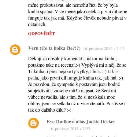
méně prokousávat, ale nemohu říct, že by byla
kniha špatná. Více méně jako celek a první díl série
funguje tak jak má. Když se člověk nebude pitvat v
detailech.
ODPOVĚDĚT
Veru (Co ta holka čte?!?)
16. prosince 2017 v 7:17
Děkuji za obsáhlý komentář a názor na knihu,
potažmo take na recenzi.:-) Vyplývá mi z něj, že se
Ti kniha, i přes nějaké ty výtky, líbila. :-) Jak jsi
psala, jako první díl funguje kniha tak, jak má. ;-)
Je pravdou, že sympatie k postavám jsou hodně
subjektivní a za sebe můžu napsat, že Sera mi
vůbec nevadila, ale s tím, že si nezískala moc
obliby jsem se setkala už u více čtenářů. Pustíš se i
tak do dalšího dílu? :-)
Eva Dudková alias Jackie Decker
16. prosince 2017 v 7:55