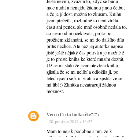
Ještě nevím, zvážím to, když se budu
moc nudit a nenajdu žádnou jinou četbu,
a že je jí dost, možná to zkusím. Knihu
jsem přečetla, rozhodně to není ztráta
času ani peněz, ale mně osobně nedala to,
co jsem od ní očekávala, proto po
prožitém zklamání, se mi do dalšího dílu
příliš nechce. Ale než jej autorka napíše
jistě ještě nějaký čas potrvá a je možné ž
je to prostě kniha ke které musím dozrát.
Už se mi stalo že jsem otevřela knihu,
zjistila že se mi nelíbí a odložila ji, po
letech jsem se k ní vrátila a zjistila že se
mi líbí :) Zkrátka nezatracuji žádnou
možnost.
Veru (Co ta holka čte?!?)
20. prosince 2017 v 13:22
Mám to nějak podobně s tím, že k