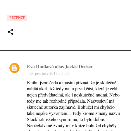
RECENZE
Eva Dudková alias Jackie Decker
K
15. prosince 2017 v 5:30
o
Knihu jsem četla a musím přiznat, že je skutečně
m
nabitá akcí. Až tedy na tu první část, která je celá
e
nejen předvídatelná, ale i neskutečně nudná. Nebo
tedy mě tak rozhodně připadala. Názvosloví má
n
skutečně autorka zajímavé. Bohužel mi chybělo
t
také nějaké vysvětlení... Tedy kromě změny názvu
á
Stockholmského syndromu, to bylo dobré.
Neočekávané zvraty mi v knize bohužel chyběly,
ř