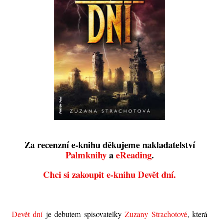
Za recenzní e-knihu děkujeme nakladatelství
Palmknihy
a
eReading
.
Chci si zakoupit e-knihu Devět dní.
Devět dní
je debutem spisovatelky
Zuzany Strachotové
, která