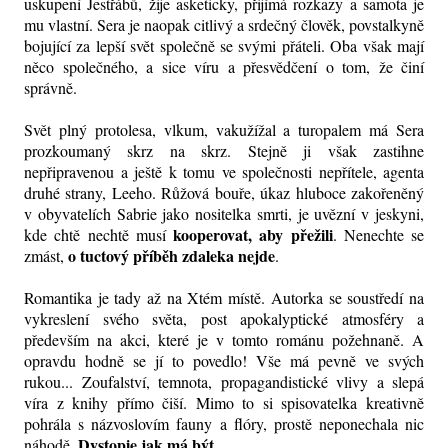
uskupení Jestřábů, žije asketicky, přijímá rozkazy a samota je
mu vlastní. Sera je naopak citlivý a srdečný člověk, povstalkyně
bojující za lepší svět společně se svými přáteli. Oba však mají
něco společného, a sice víru a přesvědčení o tom, že činí
správně.
Svět plný protolesa, vlkum, vakužížal a turopalem má Sera
prozkoumaný skrz na skrz. Stejně ji však zastihne
nepřipravenou a ještě k tomu ve společnosti nepřítele, agenta
druhé strany, Leeho. Růžová bouře, úkaz hluboce zakořeněný
v obyvatelích Sabrie jako nositelka smrti, je uvězní v jeskyni,
kooperovat, aby přežili
kde chtě nechtě musí
. Nenechte se
o tuctový příběh zdaleka nejde
zmást,
.
Romantika je tady až na Xtém místě. Autorka se soustředí na
vykreslení svého světa, post apokalyptické atmosféry a
především na akci, které je v tomto románu požehnaně. A
opravdu hodně se jí to povedlo! Vše má pevně ve svých
rukou... Zoufalství, temnota, propagandistické vlivy a slepá
víra z knihy přímo čiší. Mimo to si spisovatelka kreativně
pohrála s názvoslovím fauny a flóry, prostě neponechala nic
Dystopie jak má být.
náhodě.