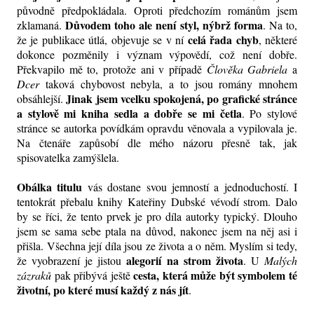
původně předpokládala. Oproti předchozím románům jsem
Důvodem toho ale není styl, nýbrž forma
zklamaná.
. Na to,
celá řada chyb
že je publikace útlá, objevuje se v ní
, některé
dokonce pozměnily i význam výpovědí, což není dobře.
Překvapilo mě to, protože ani v případě
Člověka Gabriela
a
Dcer
taková chybovost nebyla, a to jsou romány mnohem
Jinak jsem vcelku spokojená, po grafické stránce
obsáhlejší.
a stylově mi kniha sedla a dobře se mi četla
. Po stylové
stránce se autorka povídkám opravdu věnovala a vypilovala je.
Na čtenáře zapůsobí dle mého názoru přesně tak, jak
spisovatelka zamýšlela.
Obálka titulu
vás dostane svou jemností a jednoduchostí. I
tentokrát přebalu knihy Kateřiny Dubské vévodí strom. Dalo
by se říci, že tento prvek je pro díla autorky typický. Dlouho
jsem se sama sebe ptala na důvod, nakonec jsem na něj asi i
přišla. Všechna její díla jsou ze života a o něm. Myslím si tedy,
alegorií na strom života
že vyobrazení je jistou
. U
Malých
cesta, která může být symbolem té
zázraků
pak přibývá ještě
životní, po které musí každý z nás jít
.