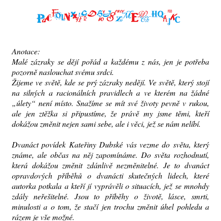
Anotace:
Malé zázraky se dějí pořád a každému z nás, jen je potřeba
pozorně naslouchat svému srdci.
Žijeme ve světě, kde se prý zázraky nedějí. Ve světě, který stojí
na silných a racionálních pravidlech a ve kterém na žádné
„úlety“ není místo. Snažíme se mít své životy pevně v rukou,
ale jen ztěžka si připustíme, že právě my jsme těmi, kteří
dokážou změnit nejen sami sebe, ale i věci, jež se nám nelíbí.
Dvanáct povídek Kateřiny Dubské vás vezme do světa, který
známe, ale občas na něj zapomínáme. Do světa rozhodnutí,
která dokážou změnit zdánlivě nezměnitelné. Je to dvanáct
opravdových příběhů o dvanácti skutečných lidech, které
autorka potkala a kteří jí vyprávěli o situacích, jež se mnohdy
zdály neřešitelné. Jsou to příběhy o životě, lásce, smrti,
minulosti a o tom, že stačí jen trochu změnit úhel pohledu a
rázem je vše možné.