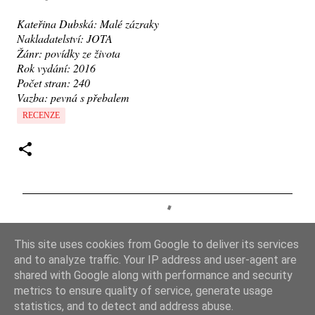
Kateřina Dubská: Malé zázraky
Nakladatelství: JOTA
Žánr: povídky ze života
Rok vydání: 2016
Počet stran: 240
Vazba: pevná s přebalem
RECENZE
K
o
This site uses cookies from Google to deliver its services
m
and to analyze traffic. Your IP address and user-agent are
e
shared with Google along with performance and security
metrics to ensure quality of service, generate usage
n
statistics, and to detect and address abuse.
t