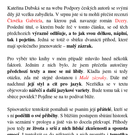
Kateřina Dubská se na webu Podpory českých autorů se svými
díly již vcelku zabydlela. V srpnu jste si tu mohli přečíst recenzi
Člověka Gabriela
, na kterou pak navazuje román
Dcery
.
Poslední titul, o kterém bude řeč v tomto článku, se od těch
výrazně odlišuje, a to jak svou délkou, náplní,
předchozích
tak i pojetím.
Jedná se totiž o sbírku dvanácti příhod, které
malý zázrak.
mají společného jmenovatele –
Pro výběr této knihy v mém případě mluvilo hned několik
faktorů. Jedním z nich bylo, že jsem přečetla autorčiny
předchozí texty a moc se mi líbily
. Kladla jsem si tedy
otázku, zda mě stejně dostanou i
Malé zázraky
. Dále mě
její styl a cit pro jazyk
nadchnul
. Nezřídka se v textu
nářečí a další jazykové variety
objevovalo
. Bude tomu tak i ve
sbírce povídek? Pojďme se na to podívat blíže.
přátelé
Spisovatelce tentokrát pomáhali se psaním její
, kteří se
podělili o své příběhy
s ní
. S bližším postupem sbírání historek
vás seznámí v prologu a jistě vás to docela překvapí. Příhody
ze života
srší z nich lidské zkušenosti a spousta
jsou tedy
a
emocí
tematika
. I tentokrát se do některých z nich promítla i