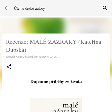
Přeskočit na hlavní obsah
Čteme české autory
Recenze: MALÉ ZÁZRAKY (Kateřína
Dubská)
sepsala
Ivana Pásková
dne
prosince 23, 2017
Dojemné příběhy ze života