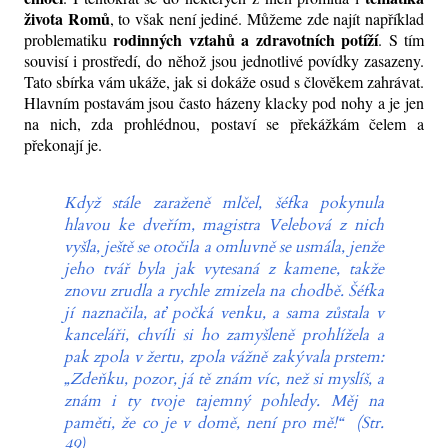
života Romů
, to však není jediné. Můžeme zde najít například
rodinných vztahů a zdravotních potíží
problematiku
. S tím
souvisí i prostředí, do něhož jsou jednotlivé povídky zasazeny.
Tato sbírka vám ukáže, jak si dokáže osud s člověkem zahrávat.
Hlavním postavám jsou často házeny klacky pod nohy a je jen
na nich, zda prohlédnou, postaví se překážkám čelem a
překonají je.
Když stále zaraženě mlčel, šéfka pokynula
hlavou ke dveřím, magistra Velebová z nich
vyšla, ještě se otočila a omluvně se usmála, jenže
jeho tvář byla jak vytesaná z kamene, takže
znovu zrudla a rychle zmizela na chodbě. Šéfka
jí naznačila, ať počká venku, a sama zůstala v
kanceláři, chvíli si ho zamyšleně prohlížela a
pak zpola v žertu, zpola vážně zakývala prstem:
„Zdeňku, pozor, já tě znám víc, než si myslíš, a
znám i ty tvoje tajemný pohledy. Měj na
paměti, že co je v domě, není pro mě!“
(Str.
49)