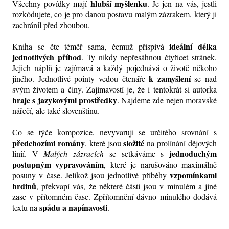
hlubší myšlenku
Všechny povídky mají
. Je jen na vás, jestli
rozkódujete, co je pro danou postavu malým zázrakem, který ji
zachránil před zhoubou.
ideální délka
Kniha se čte téměř sama, čemuž přispívá
jednotlivých příhod
. Ty nikdy nepřesáhnou čtyřicet stránek.
Jejich náplň je zajímavá a každý pojednává o životě někoho
k zamyšlení
jiného. Jednotlivé pointy vedou čtenáře
se nad
svým životem a činy. Zajímavostí je, že i tentokrát si autorka
hraje s jazykovými prostředky
. Najdeme zde nejen moravské
nářečí, ale také slovenštinu.
Co se týče kompozice, nevyvaruji se určitého srovnání s
předchozími romány
složité
, které jsou
na prolínání dějových
jednoduchým
linií. V
Malých zázracích
se setkáváme s
postupným vypravováním
, které je narušováno maximálně
vzpomínkami
posuny v čase. Jelikož jsou jednotlivé příběhy
hrdinů
, překvapí vás, že některé části jsou v minulém a jiné
zase v přítomném čase. Zpřítomnění dávno minulého dodává
spádu a napínavosti
textu na
.