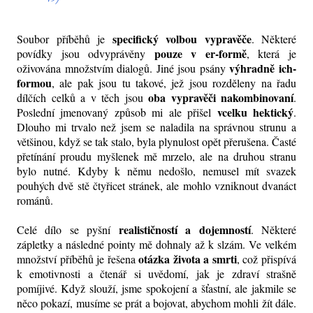
specifický volbou vypravěče
Soubor příběhů je
. Některé
pouze v er-formě
povídky jsou odvyprávěny
, která je
výhradně ich-
oživována množstvím dialogů. Jiné jsou psány
formou
, ale pak jsou tu takové, jež jsou rozděleny na řadu
oba vypravěči nakombinovaní
dílčích celků a v těch jsou
.
vcelku hektický
Poslední jmenovaný způsob mi ale přišel
.
Dlouho mi trvalo než jsem se naladila na správnou strunu a
většinou, když se tak stalo, byla plynulost opět přerušena. Časté
přetínání proudu myšlenek mě mrzelo, ale na druhou stranu
bylo nutné. Kdyby k němu nedošlo, nemusel mít svazek
pouhých dvě stě čtyřicet stránek, ale mohlo vzniknout dvanáct
románů.
realističností a dojemností
Celé dílo se pyšní
. Některé
zápletky a následné pointy mě dohnaly až k slzám. Ve velkém
otázka života a smrti
množství příběhů je řešena
, což přispívá
k emotivnosti a čtenář si uvědomí, jak je zdraví strašně
pomíjivé. Když slouží, jsme spokojení a šťastní, ale jakmile se
něco pokazí, musíme se prát a bojovat, abychom mohli žít dále.