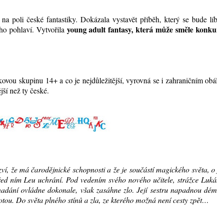
 poli české fantastiky. Dokázala vystavět příběh, který se bude líb
young adult
fantasy, která může směle konku
ého pohlaví. Vytvořila
!
kovou skupinu 14+ a co je nejdůležitější, vyrovná se i zahraničním ob
jší než ty české.
ví, že má čarodějnické schopnosti a že je součástí magického světa, o
řed ním Leu uchrání. Pod vedením svého nového učitele, strážce Luká
nadání ovládne dokonale, však zasáhne zlo. Její sestru napadnou dé
otou. Do světa plného stínů a zla, ze kterého možná není cesty zpět…