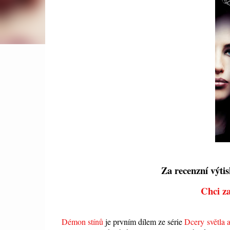
Za recenzní výti
Chci z
Démon stínů
je prvním dílem ze série
Dcery světla 