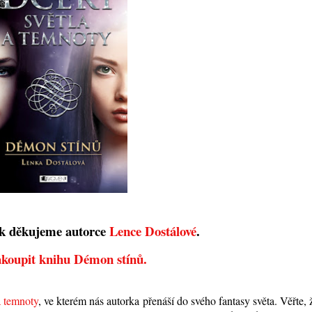
sk děkujeme autorce
Lence Dostálové
.
akoupit knihu Démon stínů.
a temnoty
, ve kterém nás autorka přenáší do svého fantasy světa. Věřte, 