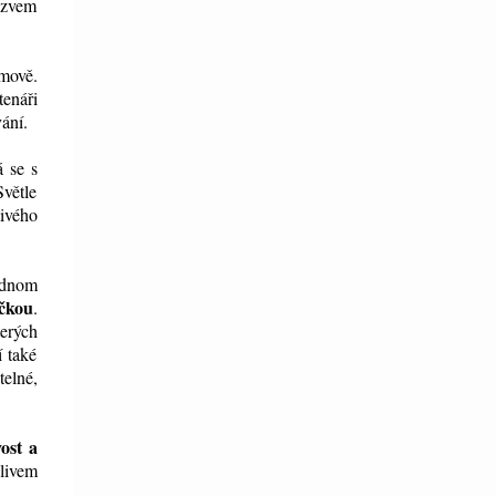
ázvem
mově.
tenáři
ání.
 se s
Světle
tivého
jednom
čkou
.
erých
í také
telné,
vost a
livem