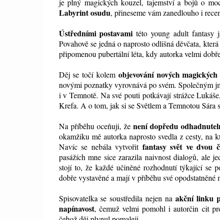
je plný magických kouzel, tajemství a bojů o moc
Labyrint osudu
, přineseme vám
zanedlouho
i rece
Ústředními postavami
této young adult fantasy 
Povahově se jedná o naprosto odlišná děvčata, která v
připomenou pubertální léta, kdy autorka velmi dobře 
objevování nových magických 
Děj se točí kolem
novými poznatky vyrovnává po svém. Společným jmeno
i v Temnotě. Na své pouti potkávají strážce Lukáš
Krefa. A o tom, jak si se Světlem a Temnotou Sára s 
není dopředu odhadnutel
Na příběhu oceňuji, že
okamžiku mě autorka naprosto svedla z cesty, na k
fantasy svět ve dvou 
Navíc se nebála vytvořit
pasážích mne sice zarazila naivnost dialogů, ale je
stojí to, že každé učiněné rozhodnutí týkající se
dobře vystavěné a mají v příběhu své opodstatněné m
akční linku 
Spisovatelka se soustředila nejen na
napínavost
, čemuž velmi pomohl i autorčin cit pr
čehož děj plynul pomaleji.