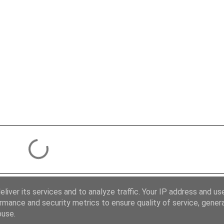
liver its services and to analyze traffic. Your IP address and us
rmance and security metrics to ensure quality of service, gene
buse.
Používá technologii služby Blogger