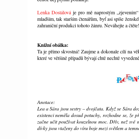
Lenka Dostálová
je pro mě naprostým „zjevením“ na
mladším, tak starším čtenářům, byť asi spíše žensk
zahraniční produkci tohoto žánru. Neváhejte a čtěte
Knižní obálka:
Ta je přímo skvostná! Zaujme a dokonale cílí na vě
které ve většině případů bývají chtě nechtě vyvedeně
Anotace:
Lea a Sára jsou sestry – dvojčata. Když se Sára doz
existenci neměla dosud potuchy, rozhodne se, že p
začne učit používat kouzelnou moc. Dřív, než své 
dívky jsou vtaženy do víru boje mezi světlem a temn