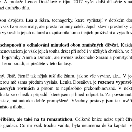
. A protože Lence Dostálové v říjnu 2017 vyšel další díl série s n
nzi
druhého dílu
.
Lea a Sára
jsou dvojčata
, teenagerky, které vyrůstají v dětském do
šak tvoří sice malý, ale přesto rodinný celek. Jejich slovní přestřelky č
vykreslila jejich naturel a uzpůsobila tomu i jejich prožívání a vyjadřov
schopností a odhalování minulosti obou zmíněných děvčat.
Každá
vatelem je však jejich touha držet při sobě i v těžkých chvílích, ve 
e, bojovníky Anira a Dimetri, ale rovněž úskočného Sarase a pomstych
Leou poradí, si přečtěte v této fantasy.
ný
. Jistě, čtenář tak nějak tuší dle žánru, jak se vše vyvine, ale... V 
rozenou vypravě
terou mě sama předtím vyslala. Lenka Dostálová je
časových rovinách
a přitom to nepůsobilo překombinovaně. V někt
dnalo se o hrstku případů, které jsem jí hned odpustila. Za povšimnut
 postav, má autorka dobře promyšlené. Všechny postavy jsou tak uvěři
ísto a úlohu.
příběhu, ale také na tu romantickou
čti
. Celkově knize nelze upřít
o gradaci. Co mi však trochu vadilo
,
byla neúměrná délka kapitol, v