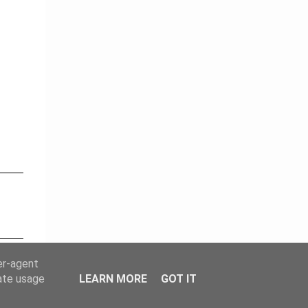
er-agent
rate usage
LEARN MORE
GOT IT