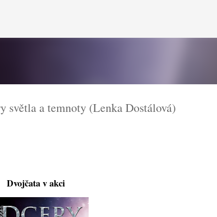
Přeskočit na hlavní obsah
světla a temnoty (Lenka Dostálová)
Dvojčata v akci