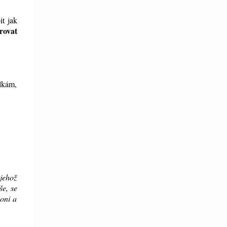
it jak
rovat
álkám,
 jehož
še, se
moni a