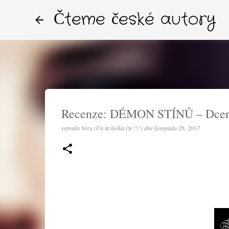
Čteme české autory
Recenze: DÉMON STÍNŮ – Dcery 
sepsala
Veru (Co ta holka čte?!?)
dne
listopadu 26, 2017