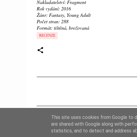
Nakladatelství: Fragment
Rok vydání: 2016
Žánr: Fantasy, Young Adult
Počet stran: 288
Formát: tištěná, brožovaná
RECENZE
K
o
m
e
This site uses cookies from Google to de
n
are shared with Google along with perfo
t
statistics, and to detect and address a