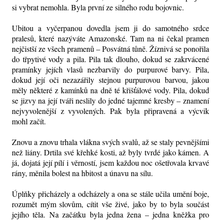
si vybrat nemohla. Byla první ze silného rodu bojovnic.
Ubitou a vyčerpanou dovedla jsem ji do samotného srdce
pralesů, které nazýváte Amazonské. Tam na ni čekal pramen
nejčistší ze všech pramenů – Posvátná tůně. Žíznivá se ponořila
do třpytivé vody a pila. Pila tak dlouho, dokud se zakrvácené
pramínky jejích vlasů nezbarvily do purpurové barvy. Pila,
dokud její oči nezazářily stejnou purpurovou barvou, jakou
měly některé z kamínků na dně té křišťálové vody. Pila, dokud
se jizvy na její tváři neslily do jedné tajemné kresby – znamení
nejvyvolenější z vyvolených. Pak byla připravená a výcvik
mohl začít.
Znovu a znovu trhala vlákna svých svalů, až se staly pevnějšími
než liány. Drtila své křehké kosti, až byly tvrdé jako kámen. A
já, dojatá její pílí i věrností, jsem každou noc ošetřovala krvavé
rány, měnila bolest na hbitost a únavu na sílu.
Úplňky přicházely a odcházely a ona se stále učila umění boje,
rozumět mým slovům, cítit vše živé, jako by to byla součást
jejího těla. Na začátku byla jedna žena – jedna kněžka pro