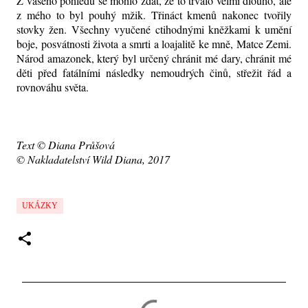
Z vašeho pohledu se mohlo zdát, že to trvalo velmi dlouho, ale
z mého to byl pouhý mžik. Třináct kmenů nakonec tvořily
stovky žen. Všechny vyučené ctihodnými kněžkami k umění
boje, posvátnosti života a smrti a loajalitě ke mně, Matce Zemi.
Národ amazonek, který byl určený chránit mé dary, chránit mé
děti před fatálními následky nemoudrých činů, střežit řád a
rovnováhu světa.
Text © Diana Průšová
© Nakladatelství Wild Diana, 2017
UKÁZKY
K