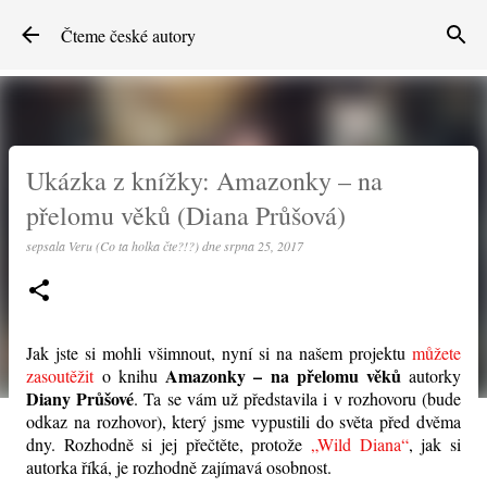
Přeskočit na hlavní obsah
Čteme české autory
Ukázka z knížky: Amazonky – na
přelomu věků (Diana Průšová)
sepsala
Veru (Co ta holka čte?!?)
dne
srpna 25, 2017
Jak jste si mohli všimnout, nyní si na našem projektu
můžete
Amazonky – na přelomu věků
zasoutěžit
o knihu
autorky
Diany Průšové
. Ta se vám už představila i v rozhovoru (bude
odkaz na rozhovor), který jsme vypustili do světa před dvěma
dny. Rozhodně si jej přečtěte, protože
„Wild Diana“
, jak si
autorka říká, je rozhodně zajímavá osobnost.