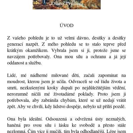
ÚVOD
Z vašeho pohledu je to už velmi dávno, desítky a desítky
generací nazpět. Z mého pohledu se to stalo teprve před
krátkým okamžikem. Vybrala jsem si ji, protože jsme se
navzájem potřebovaly. Ona mou sílu a ochranu a já její
oddanost a službu.
Lidé, mé nádherné milované děti, začali zapomínat na
moudrost, kterou jsem je učila. Odvraceli se od řádu života a
smrti, nezkušenými kroky dupali po nejdůležitějším vědění,
nerozumně ničili mé životadárné poklady. Proto jsem ji
potřebovala, aby zabránila chybám, které se už nedají vrátit
zpět. Aby ve chvíli, kdy lidstvo dospěje, nebylo už příliš pozdě.
Ona byla ideální. Odsouzená a odvržená ústy neznalých,
haněná pro svou sílu i lásku ke svobodě a přesto stále
nezlomná. Čím více ji mučili, tím byla odhodlanější. Lépe jsem