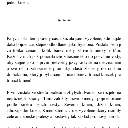
jeden kmen.
✴ ✴ ✴
Když nastal ten správný čas, ukázala jsem vyvolené, kde najde
další bojovnice, stejně odhodlané, jako byla ona. Poslala jsem ji
za tolika ženami, kolik barev měly zářivé kamínky v tůni.
Každá z nich pak ponořila své zdrásané tělo do posvátné vody,
aby stejně jako ta první přetvořily jizvy ve tváři na mé znamení
a své oči i zakrvácené pramínky vlasů zbarvily do odstínu
drahokamu, který jí byl určen. Třináct barev, třináct kněžek pro
třináct kmenů.
První zůstala ve středu pralesů a zbylých dvanáct se rozjelo na
nejrůznější strany. Tam založily nové kmeny, pojmenované
podle směru jejich cesty. Severní kmen, Jižní kmen,
Jihozápadní kmen, Kmen středu… mé vyvolené dcery osídlily
celé amazonské pralesy a postavily tak základ pro nový národ.