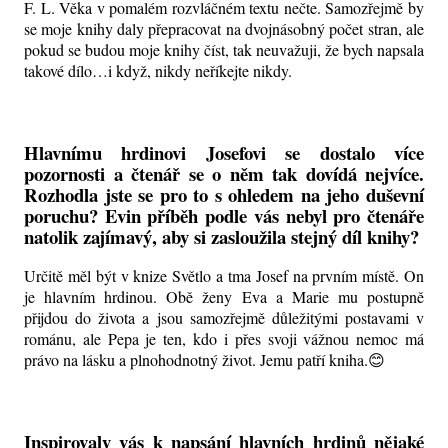
F. L. Věka v pomalém rozvláčném textu nečte. Samozřejmě by
se moje knihy daly přepracovat na dvojnásobný počet stran, ale
pokud se budou moje knihy číst, tak neuvažuji, že bych napsala
takové dílo…i když, nikdy neříkejte nikdy.
Hlavnímu hrdinovi Josefovi se dostalo více
pozornosti a čtenář se o něm tak dovídá nejvíce.
Rozhodla jste se pro to s ohledem na jeho duševní
poruchu? Evin příběh podle vás nebyl pro čtenáře
natolik zajímavý, aby si zasloužila stejný díl knihy?
Určitě měl být v knize Světlo a tma Josef na prvním místě. On
je hlavním hrdinou. Obě ženy Eva a Marie mu postupně
přijdou do života a jsou samozřejmě důležitými postavami v
románu, ale Pepa je ten, kdo i přes svoji vážnou nemoc má
právo na lásku a plnohodnotný život. Jemu patří kniha.😊
Inspirovaly vás k napsání hlavních hrdinů nějaké