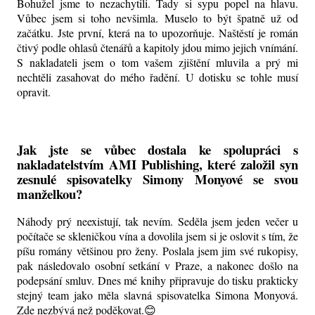
Bohužel jsme to nezachytili. Tady si sypu popel na hlavu.
Vůbec jsem si toho nevšimla. Muselo to být špatně už od
začátku. Jste první, která na to upozorňuje. Naštěstí je román
čtivý podle ohlasů čtenářů a kapitoly jdou mimo jejich vnímání.
S nakladateli jsem o tom vašem zjištění mluvila a prý mi
nechtěli zasahovat do mého řadění. U dotisku se tohle musí
opravit.
Jak jste se vůbec dostala ke spolupráci s
nakladatelstvím AMI Publishing, které založil syn
zesnulé spisovatelky Simony Monyové se svou
manželkou?
Náhody prý neexistují, tak nevím. Seděla jsem jeden večer u
počítače se skleničkou vína a dovolila jsem si je oslovit s tím, že
píšu romány většinou pro ženy. Poslala jsem jim své rukopisy,
pak následovalo osobní setkání v Praze, a nakonec došlo na
podepsání smluv. Dnes mé knihy připravuje do tisku prakticky
stejný team jako měla slavná spisovatelka Simona Monyová.
Zde nezbývá než poděkovat.😊