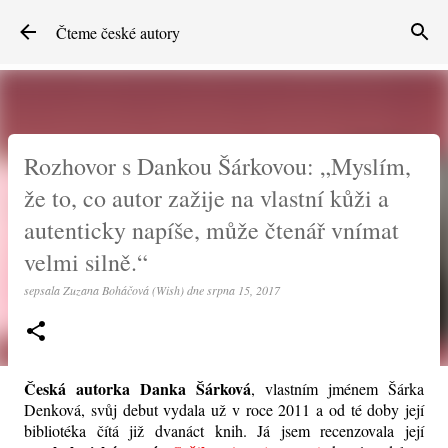
Přeskočit na hlavní obsah
Čteme české autory
Rozhovor s Dankou Šárkovou: „Myslím,
že to, co autor zažije na vlastní kůži a
autenticky napíše, může čtenář vnímat
velmi silně.“
sepsala
Zuzana Boháčová (Wish)
dne
srpna 15, 2017
Česká autorka Danka Šárková
, vlastním jménem Šárka
Denková, svůj debut vydala už v roce 2011 a od té doby její
bibliotéka čítá již dvanáct knih. Já jsem recenzovala její