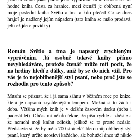
hodně kniha Cesta za hranice, mezi čtenáři je oblíbená nyní
moje poslední kniha Světlo a tma a kdo přečetl Co se dnes
hraje? je nadšený jejím nápadem (tato kniha se málo prodává,
jelikož jde o povídky).
Román Světlo a tma je napsaný zrychleným
vyprávěním. Já osobně takové knihy přímo
nevyhledávám, protože čtenář může mít pocit, že
na hrdiny hledí z dálky, aniž by se do nich vžil. Pro
vás je to nejoblíbenější styl psaní, nebo proč jste se
rozhodla pro tento způsob?
Musím se přiznat, že i já sama sáhnu v běžném roce po knize,
která je napsaná zrychlenějším tempem. Možná si to žádá i
doba. Většina mých knih je v delším časovém úseku (třeba i
padesát let). Občas mi někdo řekne, že píšu rychle a zběsile a
že nemohl moji knihu odložit, jelikož se to prostě nedalo.
Představte si, že by měla 700 stránek? Jde o můj oblíbený styl
psaní, který určitě neosloví každého, ale bohužel dnes už nikdo