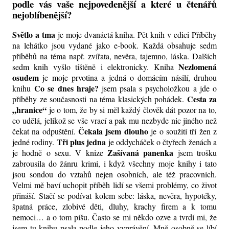
podle vás vaše nejpovedenější a které u čtenářů
nejoblíbenější?
Světlo a tma
je moje dvanáctá kniha. Pět knih v edici Příběhy
na lehátko jsou vydané jako e-book. Každá obsahuje sedm
příběhů na téma např. zvířata, nevěra, tajemno, láska. Dalších
Nezlomená
sedm knih vyšlo tištěně i elektronicky. Kniha
osudem
je moje prvotina a jedná o domácím násilí, druhou
Co se dnes hraje?
knihu
jsem psala s psycholožkou a jde o
Cesta za
příběhy ze současnosti na téma klasických pohádek.
„hranice“
je o tom, že by si měl každý člověk dát pozor na to,
co udělá, jelikož se vše vrací a pak mu nezbyde nic jiného než
Čekala jsem dlouho
čekat na odpuštění.
je o soužití tří žen z
Tři plus jedna
jedné rodiny.
je oddycháček o čtyřech ženách a
Zašívaná panenka
je hodně o sexu. V knize
jsem trošku
zabrousila do žánru krimi, i když všechny moje knihy i tato
jsou sondou do vztahů nejen osobních, ale též pracovních.
Velmi mě baví uchopit příběh lidí se všemi problémy, co život
přináší. Stačí se podívat kolem sebe: láska, nevěra, hypotéky,
špatná práce, zlobivé děti, dluhy, krachy firem a k tomu
nemoci… a o tom píšu. Často se mi někdo ozve a tvrdí mi, že
jsem tu knihu psala podle jeho vyprávění. Mně osobně se líbí