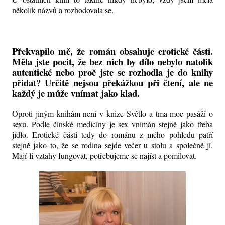
několik názvů a rozhodovala se.
Překvapilo mě, že román obsahuje erotické části.
Měla jste pocit, že bez nich by dílo nebylo natolik
autentické nebo proč jste se rozhodla je do knihy
přidat? Určitě nejsou překážkou při čtení, ale ne
každý je může vnímat jako klad.
Oproti jiným knihám není v knize Světlo a tma moc pasáží o
sexu. Podle čínské medicíny je sex vnímán stejně jako třeba
jídlo. Erotické části tedy do románu z mého pohledu patří
stejně jako to, že se rodina sejde večer u stolu a společně jí.
Mají-li vztahy fungovat, potřebujeme se najíst a pomilovat.