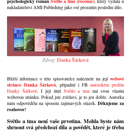
psychologický román
Světlo a tma (recenze)
, který vydala u
nakladatelství AMI Publishing jako své prozatím poslední dílo.
Zdroj:
Danka Šárková
webové
Bližší informace o této spisovatelce naleznete na její
stránce Danka Šárková
, případně i FB
autorském profilu
Danky Šárkové
. I její titul
Světlo a tma
má svou vlastní
webovou stránku. Pokud jste zvědaví, je to jen dobře. Autorka
Děkujeme za
nám odpověděla na spoustu zajímavých otázek.
rozhovor!
Světlo a tma není vaše prvotina. Mohla byste nám
shrnout svá předchozí díla a povědět, které je třeba