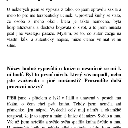
U některých jsem se vypsala z toho, co jsem opravdu zažila a
mělo to pro mě terapeutický účinek. Uprostřed knihy se stalo,
že osoba z mého okolí, která je takto nemocná, byla
hospitalizovaná a doslova bojovala o život, a to jsem musela
psát jiné veselejší pasáže. Myslím, že to, co autor zažije na
vlastní kůži a autenticky napíše, může čtenář vnímat velmi
silně.
Název hodně vypovídá o knize a nesmírně se mi k
ní hodí. Byl to první návrh, který vás napadl, nebo
jste zvažovala i jiné možnosti? Prozradíte další
pracovní názvy?
Přišli jsme s přítelem z lyží v Itálii a unavená v posteli mu
říkám, o čem chci psát knihu. Tehdy jsem neměla ani
písmenko, jen nápad. Vyslechl celý můj námět a okamžitě
reagoval, že je to super a mám té knize dát název Světlo a tma.
Víc už jsem neřešila a světlo světa spatřila kniha Světlo a tma.
U ostatních knih to takhle nikdy nebylo, vždy jsem měla