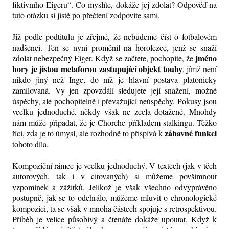
fiktivního Eigeru“. Co myslíte, dokáže jej zdolat? Odpověď na
tuto otázku si jistě po přečtení zodpovíte sami.
Již podle podtitulu je zřejmé, že nebudeme číst o fotbalovém
nadšenci. Ten se nyní proměnil na horolezce, jenž se snaží
jméno
zdolat nebezpečný Eiger. Když se začtete, pochopíte, že
hory je jistou metaforou zastupující objekt touhy
, jímž není
nikdo jiný než Inge, do níž je hlavní postava platonicky
zamilovaná. Vy jen zpovzdálí sledujete její snažení, možné
úspěchy, ale pochopitelně i převažující neúspěchy. Pokusy jsou
vcelku jednoduché, někdy však ne zcela dotažené. Mnohdy
nám může připadat, že je Chorche příkladem stalkingu. Těžko
zábavné funkci
říci, zda je to úmysl, ale rozhodně to přispívá k
tohoto díla.
Kompoziční rámec je vcelku jednoduchý. V textech (jak v těch
autorových, tak i v citovaných) si můžeme povšimnout
vzpomínek a zážitků. Jelikož je však všechno odvyprávěno
postupně, jak se to odehrálo, můžeme mluvit o chronologické
kompozici, ta se však v mnoha částech spojuje s retrospektivou.
Příběh je
velice působivý a čtenáře dokáže upoutat. Když k