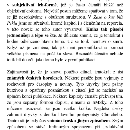
v subjektivní ich-formě
, jež je často čtenáři bližší než
objektivní er-forma. Největší posun můžeme spatřovat v tom, že
se již nesetkáváme s obtížnou strukturou. V
Zase o kus blíž
Peklu
jsme se střetávali kromě kapitol i s členěním na reporela,
Kniha tak působí
v této novele se toho autor vyvaroval.
jednodušeji a lépe se čte
. Je důležité zmínit, že je tentokrát i
hodně odlehčeno hlavní téma. Už se tolik nemluví o smrti.
Když už je zmíněna, tak již není personifikována pomocí
velkého písmena na počátku slova. Beznaděj čtenáře nebude
tolik bít do očí, jako tomu bylo v první publikaci.
citací
Zajímavostí je, že je znovu použito
, tentokrát z úst
známých českých horolezců
. Některé pasáže jsou vyjmuty z
rozhovorů pro časopisy a noviny. Tyto úryvky jsou psány
kurzivou a opatřeny poznámkou s citací, jež se nachází na
úplném konci publikace. Některé kapitoly čtenáře překvapí tím,
že jsou sepsány formou dopisu, e-mailu či SMSky. Z toho
můžeme usuzovat, že jsou vcelku krátké. Nejdelší úseky
zahrnují úryvky z deníku hlavního protagonisty Chorcheho.
čas vnímán trošku jiným způsobem
Tentokrát je tedy
. Svým
způsobem se stává hrdinovým spojencem při „zdolávání