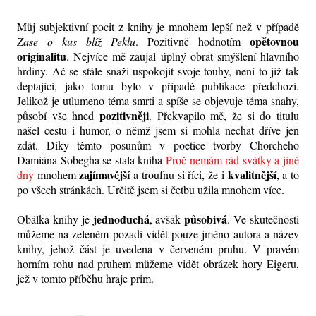
Můj subjektivní pocit z knihy je mnohem lepší než v případě
opětovnou
Zase o kus blíž Peklu
. Pozitivně hodnotím
originalitu
. Nejvíce mě zaujal úplný obrat smýšlení hlavního
hrdiny. Ač se stále snaží uspokojit svoje touhy, není to již tak
deptající, jako tomu bylo v případě publikace předchozí.
Jelikož je utlumeno téma smrti a spíše se objevuje téma snahy,
pozitivněji
působí vše hned
. Překvapilo mě, že si do titulu
našel cestu i humor, o němž jsem si mohla nechat dříve jen
zdát. Díky těmto posunům v poetice tvorby Chorcheho
Damiána Sobegha se stala kniha
Proč nemám rád svátky a jiné
zajímavější
kvalitnější
dny
mnohem
a troufnu si říci, že i
, a to
po všech stránkách. Určitě jsem si četbu užila mnohem více.
jednoduchá
působivá
Obálka knihy je
, avšak
. Ve skutečnosti
můžeme na zeleném pozadí vidět pouze jméno autora a název
knihy, jehož část je uvedena v červeném pruhu. V pravém
horním rohu nad pruhem můžeme vidět obrázek hory Eigeru,
jež v tomto příběhu hraje prim.