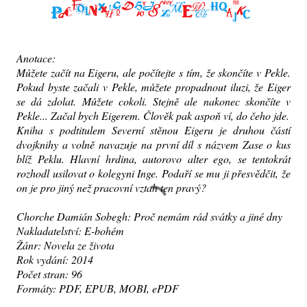
Anotace:
Můžete začít na Eigeru, ale počítejte s tím, že skončíte v Pekle.
Pokud byste začali v Pekle, můžete propadnout iluzi, že Eiger
se dá zdolat. Můžete cokoli. Stejně ale nakonec skončíte v
Pekle... Začal bych Eigerem. Člověk pak aspoň ví, do čeho jde.
Kniha s podtitulem Severní stěnou Eigeru je druhou částí
dvojknihy a volně navazuje na první díl s názvem Zase o kus
blíž Peklu. Hlavní hrdina, autorovo alter ego, se tentokrát
rozhodl usilovat o kolegyni Inge. Podaří se mu ji přesvědčit, že
on je pro jiný než pracovní vztah ten pravý?
Chorche Damián Sobegh: Proč nemám rád svátky a jiné dny
Nakladatelství: E-bohém
Žánr: Novela ze života
Rok vydání: 2014
Počet stran: 96
Formáty: PDF, EPUB, MOBI, ePDF