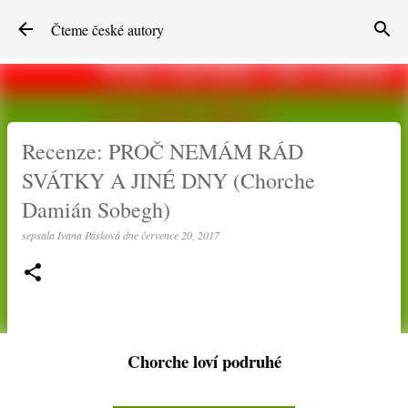
Přeskočit na hlavní obsah
Čteme české autory
Recenze: PROČ NEMÁM RÁD
SVÁTKY A JINÉ DNY (Chorche
Damián Sobegh)
sepsala
Ivana Pásková
dne
července 20, 2017
Chorche loví podruhé