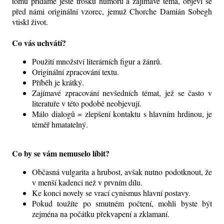
tomu přidáme ještě trošku humoru a zajímavé téma, objeví se
před námi originální vzorec, jemuž Chorche Damián Sobegh
vtiskl život.
Co vás uchvátí?
Použití množství literárních figur a žánrů.
Originální zpracování textu.
Příběh je krátký.
Zajímavé zpracování nevšedních témat, jež se často v
literatuře v této podobě neobjevují.
Málo dialogů = zlepšení kontaktu s hlavním hrdinou, je
téměř hmatatelný.
Co by se vám nemuselo líbit?
Občasná vulgarita a hrubost, avšak nutno podotknout, že
v menší kadenci než v prvním dílu.
Ke konci novely se vrací cynismus hlavní postavy.
Pokud toužíte po smutném počtení, mohli byste být
zejména na počátku překvapení a zklamaní.