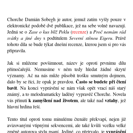
Chorche Damián Sobegh je autor, jemuž zatím vyšly pouze v
elektronické podobě dvě publikace, jež na sebe volně navazují.
Jedná se o
Zase o kus blíž Peklu
(
recenze
)
a
Proč nemám rád
svátky a jiné dny
s podtitulem
Severní stěnou Eigeru
. Právě
tohoto díla se bude týkat dnešní recenze, kterou jsem si pro vás
připravila.
Jak si můžeme povšimnout, název je oproti prvnímu dílu
přímočařejší. Nemusíme v něm tedy hledat žádné skryté
významy. Ač na nás může působit trošku smutným dojmem,
Často se budete při čtení
dalo by se říci, že opak je pravdou.
bavit
. Na konci vyprávění se nám však opět vrací náš starý
známý, a to melodramaticky laděný vypravěč Chorche. Novela
k zamyšlení nad životem
vztahy
vás přinutí
, ale také nad
, jež
hlavní hrdina řeší.
Tento titul oproti tomu minulému čtenáře překvapí, nejen již
avizovanými vtipnými sekvencemi, ale také kvůli vcelku velké
vyprávění
změně autorova stylu psaní. Jediné, co přetrvalo, je