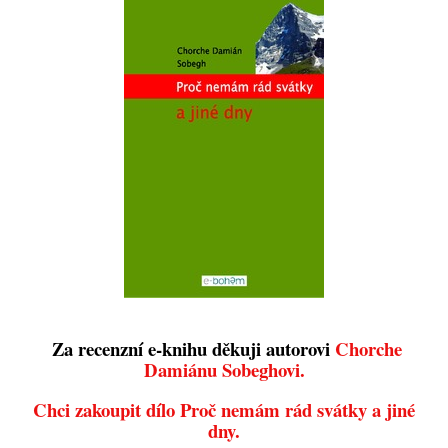
Za recenzní e-knihu děkuji autorovi
Chorche
Damiánu Sobeghovi.
Chci zakoupit dílo Proč nemám rád svátky a jiné
dny.