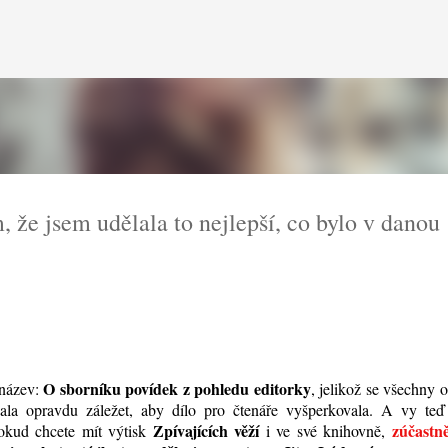
Přeskočit na hlavní obsah
 že jsem udělala to nejlepší, co bylo v danou
O sborníku povídek z pohledu editorky
 název:
, jelikož se všechny 
dala opravdu záležet, aby dílo pro čtenáře vyšperkovala. A vy teď
Zpívajících věží
zúčastně
okud chcete mít výtisk
i ve své knihovně,