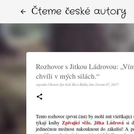
Čteme české autory
Rozhovor s Jitkou Ládrovou: „Vím,
chvíli v mých silách.“
sepsala
Chensie Ips Svět Mezi Řádky
dne
června 07, 2017
Tento rozhovor (první část) by mohl mít všeříkající
Zpívající věže
.
Jitka Ládrová
týkají knihy
si 
jedinečnou možnost nakouknout do zákulisí! A p