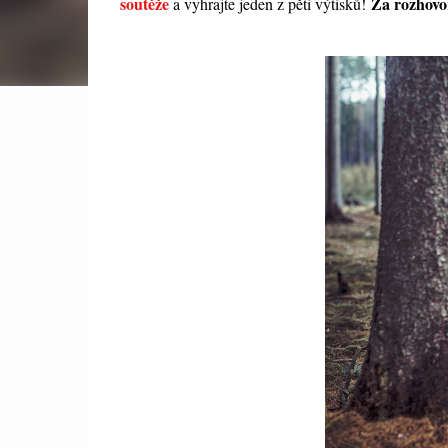
soutěže
Za rozhovor
a vyhrajte jeden z pěti výtisků!