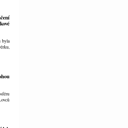
nčení
akové
u byla
ěrku,
ohou
osféru
 Lovců