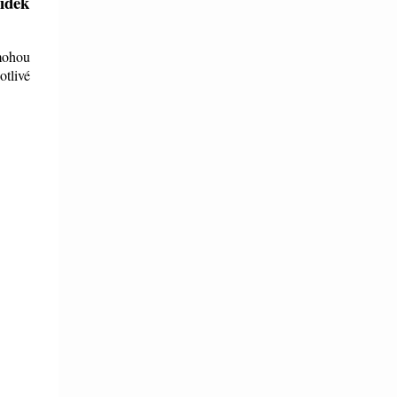
ídek
mohou
otlivé