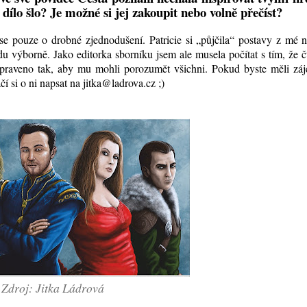
dílo šlo? Je možné si jej zakoupit nebo volně přečíst?
se pouze o drobné zjednodušení. Patricie si „půjčila“ postavy z mé 
vdu výborně. Jako editorka sborníku jsem ale musela počítat s tím, že č
upraveno tak, aby mu mohli porozumět všichni. Pokud byste měli záj
čí si o ni napsat na jitka@ladrova.cz ;)
Zdroj: Jitka Ládrová