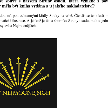
ve sbírce s názvem Struny osudu, která vznikne z pov
 měla být kniha vydána a u jakého nakladatelství?
ou mít pod ochrannými křídly Straky na vrbě. Čtenáři se tentokrát 
ematické ilustrace. A jelikož je téma sborníku Struny osudu, budou jedn
sy světa Nejmocnějších.