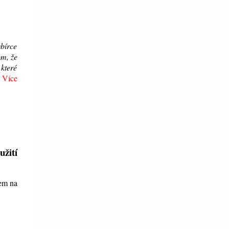
bírce
om, že
 které
.
Více
žití
sem na