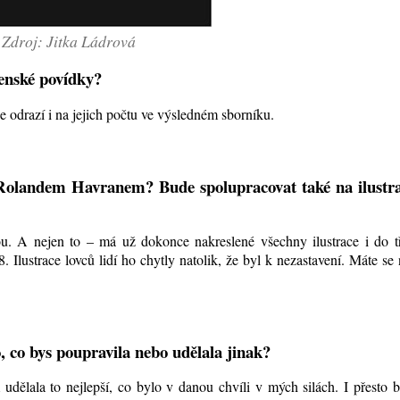
Zdroj: Jitka Ládrová
venské povídky?
se odrazí i na jejich počtu ve výsledném sborníku.
 Rolandem Havranem? Bude spolupracovat také na ilustr
u. A nejen to – má už dokonce nakreslené všechny ilustrace i do tř
. Ilustrace lovců lidí ho chytly natolik, že byl k nezastavení. Máte se
, co bys poupravila nebo udělala jinak?
dělala to nejlepší, co bylo v danou chvíli v mých silách. I přesto 