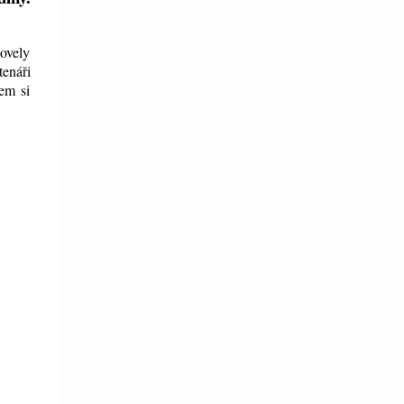
novely
tenáři
em si