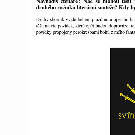
Navnadíš čtenáře? Nač se mohou těšit 
druhého ročníku literární soutěže? Kdy by
Druhý sborník vyjde během prázdnin a opět ho bud
těšit na víc povídek, které opět budou doprovázet t
povídky propojeny perokresbami bohů z mého fanta