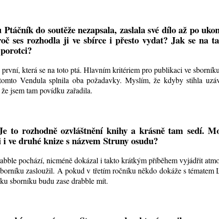
Ptáčník do soutěže nezapsala, zaslala své dílo až po uko
oč ses rozhodla ji ve sbírce i přesto vydat? Jak se na t
í porotci?
 první, která se na toto ptá. Hlavním kritériem pro publikaci ve sborník
 tomto Vendula splnila oba požadavky. Myslím, že kdyby stihla uzáv
, že jsem tam povídku zařadila.
 Je to rozhodně ozvláštnění knihy a krásně tam sedí. M
i i ve druhé knize s názvem Struny osudu?
rabble pochází, nicméně dokázal i takto krátkým příběhem vyjádřit atm
e sborníku zasloužil. A pokud v třetím ročníku někdo dokáže s tématem
zku sborníku budu zase drabble mít.