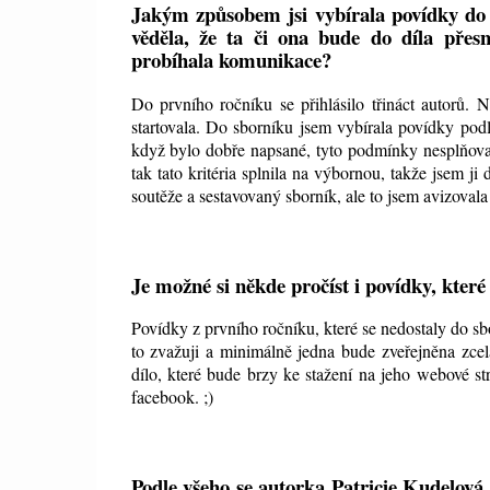
Jakým způsobem jsi vybírala povídky do t
věděla, že ta či ona bude do díla přes
probíhala komunikace?
Do prvního ročníku se přihlásilo třináct autorů.
startovala. Do sborníku jsem vybírala povídky podl
když bylo dobře napsané, tyto podmínky nesplňoval
tak tato kritéria splnila na výbornou, takže jsem j
soutěže a sestavovaný sborník, ale to jsem avizova
Je možné si někde pročíst i povídky, kter
Povídky z prvního ročníku, které se nedostaly do sb
to zvažuji a minimálně jedna bude zveřejněna zcel
dílo, které bude brzy ke stažení na jeho webové s
facebook. ;)
Podle všeho se autorka Patricie Kudelová 