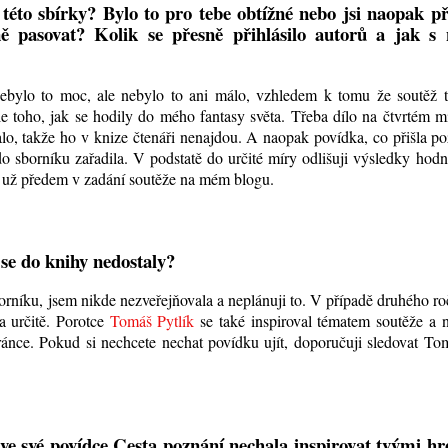
éto sbírky? Bylo to pro tebe obtížné nebo jsi naopak p
ně pasovat? Kolik se přesně přihlásilo autorů a jak s 
 Nebylo to moc, ale nebylo to ani málo, vzhledem k tomu že soutěž t
e toho, jak se hodily do mého fantasy světa. Třeba dílo na čtvrtém mí
o, takže ho v knize čtenáři nenajdou. A naopak povídka, co přišla po
i do sborníku zařadila. V podstatě do určité míry odlišuji výsledky hod
la už předem v zadání soutěže na mém blogu.
é se do knihy nedostaly?
orníku, jsem nikde nezveřejňovala a neplánuji to. V případě druhého r
a určitě. Porotce
Tomáš Pytlík
se také inspiroval tématem soutěže a 
tránce. Pokud si nechcete nechat povídku ujít, doporučuji sledovat T
ve své povídce Cesta poznání nechala inspirovat tvými hr