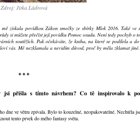
Zdroj: Jitka Ládrová
 si mě získala povídkou Zákon smečky ze sbírky Mlok 2016. Také ve s
 zrůdy si můžete přečíst její povídku Pomoc osudu. Není tedy pochyb o t
terárních soutěžích. Pak očekáváte, že kniha, na které se podílela a do
 osloví vás. Mě nezklamala a nevidím důvod, proč by měla zklamat jiné
✴✴✴
 jsi přišla s tímto návrhem? Co tě inspirovalo k pou
ho dne ve větru zpívala. Bylo to kouzelné, neopakovatelné. Nechtěla j
knout tento prvek do mého fantasy světa.