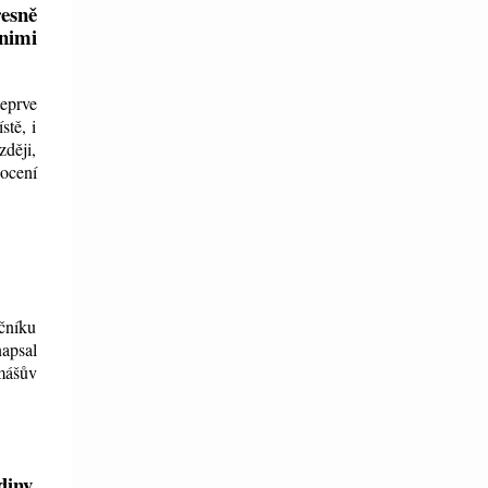
řesně
nimi
eprve
stě, i
zději,
nocení
očníku
napsal
omášův
diny.