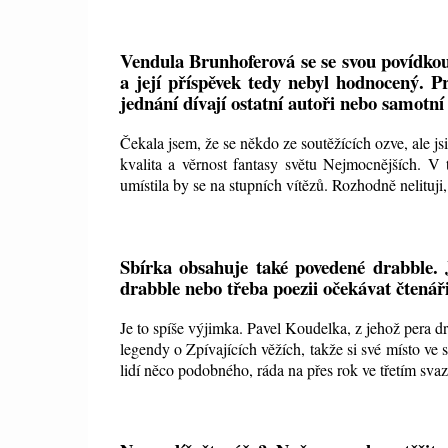
Vendula Brunhoferová se se svou povídkou 
a její příspěvek tedy nebyl hodnocený. Pr
jednání dívají ostatní autoři nebo samotn
Čekala jsem, že se někdo ze soutěžících ozve, ale jsi
kvalita a věrnost fantasy světu Nejmocnějších. V
umístila by se na stupních vítězů. Rozhodně nelituji
Sbírka obsahuje také povedené drabble.
drabble nebo třeba poezii očekávat čtenář
Je to spíše výjimka. Pavel Koudelka, z jehož pera d
legendy o Zpívajících věžích, takže si své místo v
lidí něco podobného, ráda na přes rok ve třetím sva