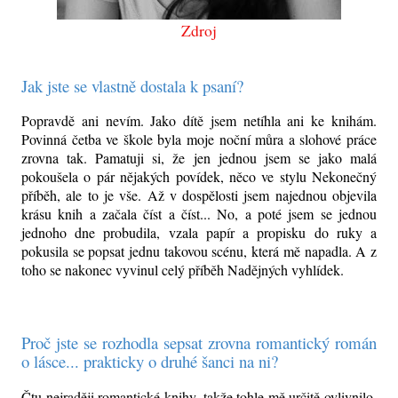
Zdroj
Jak jste se vlastně dostala k psaní?
Popravdě ani nevím. Jako dítě jsem netíhla ani ke knihám.
Povinná četba ve škole byla moje noční můra a slohové práce
zrovna tak. Pamatuji si, že jen jednou jsem se jako malá
pokoušela o pár nějakých povídek, něco ve stylu Nekonečný
příběh, ale to je vše. Až v dospělosti jsem najednou objevila
krásu knih a začala číst a číst... No, a poté jsem se jednou
jednoho dne probudila, vzala papír a propisku do ruky a
pokusila se popsat jednu takovou scénu, která mě napadla. A z
toho se nakonec vyvinul celý příběh Nadějných vyhlídek.
Proč jste se rozhodla sepsat zrovna romantický román
o lásce... prakticky o druhé šanci na ni?
Čtu nejraději romantické knihy, takže tohle mě určitě ovlivnilo.