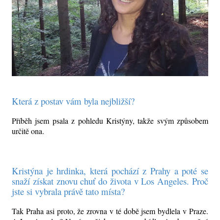
Která z postav vám byla nejbližší?
Příběh jsem psala z pohledu Kristýny, takže svým způsobem
určitě ona.
Kristýna je hrdinka, která pochází z Prahy a poté se
snaží získat znovu chuť do života v Los Angeles. Proč
jste si vybrala právě tato místa?
Tak Praha asi proto, že zrovna v té době jsem bydlela v Praze.