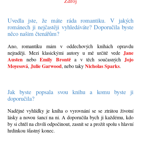
Zdroj
Uvedla jste, že máte ráda romantiku. V jakých
románech ji nejčastěji vyhledáváte? Doporučila byste
něco našim čtenářům?
Ano, romantiku mám v oddechových knihách opravdu
Jane
nejraději. Mezi klasickými autory u mě určitě vede
Austen
Emily Brontё
Jojo
nebo
a v těch současných
Moyesová
Julie Garwood
Nicholas Sparks
,
, nebo taky
.
Jak byste popsala svou knihu a komu byste ji
doporučila?
Nadějné vyhlídky je kniha o vyrovnání se se ztrátou životní
lásky a novou šancí na ni. A doporučila bych ji každému, kdo
by si chtěl na chvíli odpočinout, zasnít se a prožít spolu s hlavní
hrdinkou šťastný konec.