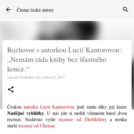
Přeskočit na hlavní obsah
Čteme české autory
Rozhovor s autorkou Lucií Kantorovou:
„Nemám ráda knihy bez šťastného
konce.“
sepsala
TheMellory
dne
května 01, 2017
Českou
autorku Lucii Kantorovou
jistě znáte díky její knize
Nadějné vyhlídky
. U nás jste si mohli všimnout hned dvou
recenzí. Nedávno vyšlé
recenze od TheMellory
a trošku
starší
recenze od Chensie.