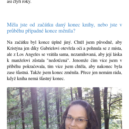
asi čtyři roky.
Měla jste od začátku daný konec knihy, nebo jste v
průběhu případné konce měnila?
Na začátku byl konce úplně jiný. Chtěl jsem původně, aby
Kristýna jen díky Gabrielovi otevřela oči a pohnula se z místa,
ale z Los Angeles se vrátila sama, nezamilovaná, aby její láska
k manželovi zůstala "nedotčená". Jenomže čím více jsem v
příběhu pokračovala, tím více jsem chtěla, aby nakonec byla
zase šťastná. Takže jsem konec změnila. Přece jen nemám ráda,
když kniha nemá šťastný konec.