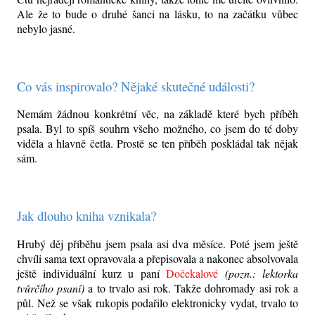
Ale že to bude o druhé šanci na lásku, to na začátku vůbec
nebylo jasné.
Co vás inspirovalo? Nějaké skutečné události?
Nemám žádnou konkrétní věc, na základě které bych příběh
psala. Byl to spíš souhrn všeho možného, co jsem do té doby
viděla a hlavně četla. Prostě se ten příběh poskládal tak nějak
sám.
Jak dlouho kniha vznikala?
Hrubý děj příběhu jsem psala asi dva měsíce. Poté jsem ještě
chvíli sama text opravovala a přepisovala a nakonec absolvovala
ještě individuální kurz u paní
Dočekalové
(pozn.: lektorka
tvůrčího psaní)
a to trvalo asi rok. Takže dohromady asi rok a
půl. Než se však rukopis podařilo elektronicky vydat, trvalo to