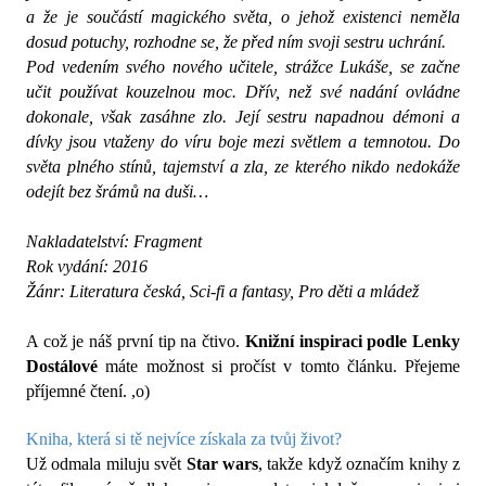
a že je součástí magického světa, o jehož existenci neměla
dosud potuchy, rozhodne se, že před ním svoji sestru uchrání.
Pod vedením svého nového učitele, strážce Lukáše, se začne
učit používat kouzelnou moc. Dřív, než své nadání ovládne
dokonale, však zasáhne zlo. Její sestru napadnou démoni a
dívky jsou vtaženy do víru boje mezi světlem a temnotou. Do
světa plného stínů, tajemství a zla, ze kterého nikdo nedokáže
odejít bez šrámů na duši…
Nakladatelství: Fragment
Rok vydání: 2016
Žánr: Literatura česká, Sci-fi a fantasy, Pro děti a mládež
A což je náš první tip na čtivo.
Knižní inspiraci podle Lenky
Dostálové
máte možnost si pročíst v tomto článku. Přejeme
příjemné čtení. ,o)
Kniha, která si tě nejvíce získala za tvůj život?
Už odmala miluju svět
Star wars
, takže když označím knihy z