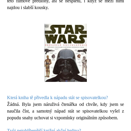
této filmové předlohy, asi se nespletu, i když se mezi nimi
najdou i slabší kousky.
Která kniha tě přivedla k nápadu stát se spisovatelkou?
Žádná. Byla jsem náruživá čtenářka od chvíle, kdy jsem se
naučila číst, a samotný nápad stát se spisovatelkou vyšel z
popudu snahy uchovat si vzpomínky originálním způsobem.
Tvůj nejoblíbenější knižní akční hrdina?