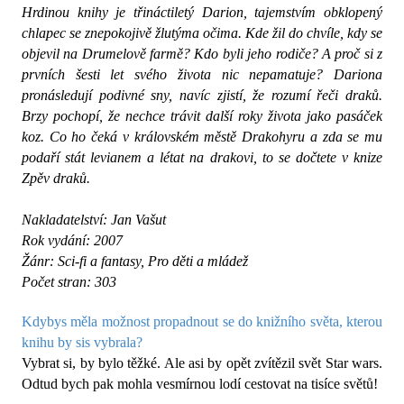
Hrdinou knihy je třináctiletý Darion, tajemstvím obklopený
chlapec se znepokojivě žlutýma očima. Kde žil do chvíle, kdy se
objevil na Drumelově farmě? Kdo byli jeho rodiče? A proč si z
prvních šesti let svého života nic nepamatuje? Dariona
pronásledují podivné sny, navíc zjistí, že rozumí řeči draků.
Brzy pochopí, že nechce trávit další roky života jako pasáček
koz. Co ho čeká v královském městě Drakohyru a zda se mu
podaří stát levianem a létat na drakovi, to se dočtete v knize
Zpěv draků.
Nakladatelství: Jan Vašut
Rok vydání: 2007
Žánr: Sci-fi a fantasy, Pro děti a mládež
Počet stran: 303
Kdybys měla možnost propadnout se do knižního světa, kterou
knihu by sis vybrala?
Vybrat si, by bylo těžké. Ale asi by opět zvítězil svět Star wars.
Odtud bych pak mohla vesmírnou lodí cestovat na tisíce světů!