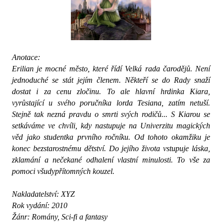
Anotace:
Erilian je mocné město, které řídí Velká rada čarodějů. Není
jednoduché se stát jejím členem. Někteří se do Rady snaží
dostat i za cenu zločinu. To ale hlavní hrdinka Kiara,
vyrůstající u svého poručníka lorda Tesiana, zatím netuší.
Stejně tak nezná pravdu o smrti svých rodičů... S Kiarou se
setkáváme ve chvíli, kdy nastupuje na Univerzitu magických
věd jako studentka prvního ročníku. Od tohoto okamžiku je
konec bezstarostnému dětství. Do jejího života vstupuje láska,
zklamání a nečekané odhalení vlastní minulosti. To vše za
pomoci všudypřítomných kouzel.
Nakladatelství: XYZ
Rok vydání: 2010
Žánr: Romány, Sci-fi a fantasy