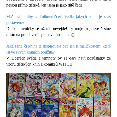
nejsou přímo dětské, jen jsem je jako dítě četla.
Máš své knihy v knihovničce? Vedle jakých knih je máš
postavené?
Do knihovničky se už nic nevejde! Ty moje mají své čestné
místo na polici vedle pracovního stolu. :))
Jaká série či kniha tě inspirovala byť jen k maličkostem, které
jsi ve svých knihách použila?
V Dcerách světla a temnoty by se daly najít pozůstatky ze
vzoru dětských knih a komiksů WITCH.