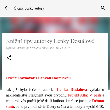
Přeskočit na hlavní obsah
Čteme české autory
Knižní tipy autorky Lenky Dostálové
sepsala
Chensie Ips Svět Mezi Řádky
dne
září 12, 2016
Odkaz:
Rozhovor s Lenkou Dostálovou
Jak již bylo řečeno, autorka
Lenka Dostálová
vydala u
nakladatelství Fragment svou prvotinu
Projekt Alfa: V pasti
a
tento rok vás potěší ještě další knihou, která se jmenuje
Démon
stínů
. Je to první díl série Dcery světla a temnoty a vychází 10.