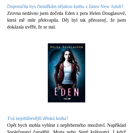
Doporučila bys čtenářkám nějakou knihu z žánru New Adult?
Zrovna nedávno jsem dočetla Eden z pera Helen Douglasové,
která mě mile překvapila. Děj byl tak přirozený, že jsem
dokázala uvěřit, že se stal.
Tvá nejoblíbenější dětská kniha?
Opět bych mohla vybírat z nepřeberného množství. Například
Společenství čarodějů, Moira nebo Staré království. I když