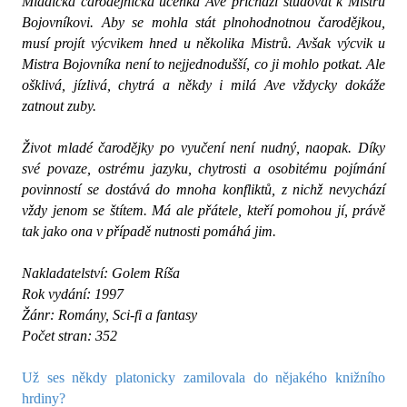
Mladičká čarodějnická učenka Ave přichází studovat k Mistru
Bojovníkovi. Aby se mohla stát plnohodnotnou čarodějkou,
musí projít výcvikem hned u několika Mistrů. Avšak výcvik u
Mistra Bojovníka není to nejjednodušší, co ji mohlo potkat. Ale
ošklivá, jízlivá, chytrá a někdy i milá Ave vždycky dokáže
zatnout zuby.
Život mladé čarodějky po vyučení není nudný, naopak. Díky
své povaze, ostrému jazyku, chytrosti a osobitému pojímání
povinností se dostává do mnoha konfliktů, z nichž nevychází
vždy jenom se štítem. Má ale přátele, kteří pomohou jí, právě
tak jako ona v případě nutnosti pomáhá jim.
Nakladatelství: Golem Ríša
Rok vydání: 1997
Žánr: Romány, Sci-fi a fantasy
Počet stran: 352
Už ses někdy platonicky zamilovala do nějakého knižního
hrdiny?