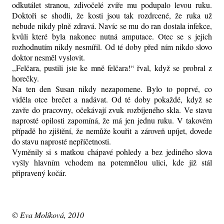
odkutálet stranou, zdivočelé zvíře mu podupalo levou ruku.
Doktoři se shodli, že kosti jsou tak rozdrcené, že ruka už
nebude nikdy plně zdravá. Navíc se mu do ran dostala infekce,
kvůli které byla nakonec nutná amputace. Otec se s jejich
rozhodnutím nikdy nesmířil. Od té doby před ním nikdo slovo
doktor nesměl vyslovit.
,,Felčara, pustili jste ke mně felčara!“ řval, když se probral z
horečky.
Na ten den Susan nikdy nezapomene. Bylo to poprvé, co
viděla otce brečet a nadávat. Od té doby pokaždé, když se
zavře do pracovny, očekávají zvuk rozbíjeného skla. Ve stavu
naprosté opilosti zapomíná, že má jen jednu ruku. V takovém
případě ho zjištění, že nemůže kouřit a zároveň upíjet, dovede
do stavu naprosté nepříčetnosti.
Vyměnily si s matkou chápavé pohledy a bez jediného slova
vyšly hlavním vchodem na potemnělou ulici, kde již stál
připravený kočár.
© Eva Molíková, 2010