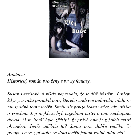
Anotace:
Historický román pro ženy s prvky fantasy.
Susan Lerrisová si nikdy nemyslela, že je dítě štěstěny. Ovšem
když ji o ruku požádal muž, kterého nadevše milovala, zdálo se
tak snadné tomu uvěřit. Stačil ale pouze jeden večer, aby přišla
o všechno. Její nejbližší byli najednou mrtví a ona nechápala
důvod. O to horší bylo zjištění, že právě ona je z jejich smrti
obviněna. Jenže udělala to? Sama moc dobře věděla, že
potom, co se z ní stalo, se dalo uvěřit jenom jediné odpovědi.