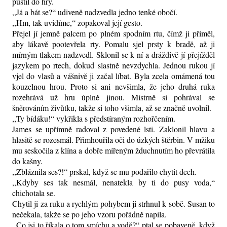
pustil do hry.
,,Já a bát se?“ udiveně nadzvedla jedno tenké obočí.
,,Hm, tak uvidíme,“ zopakoval její gesto.
Přejel jí jemně palcem po plném spodním rtu, čímž ji přiměl,
aby lákavě pootevřela rty. Pomalu sjel prsty k bradě, až ji
mírným tlakem nadzvedl. Sklonil se k ní a dráždivě jí přejížděl
jazykem po rtech, dokud slastně nevzdychla. Jednou rukou jí
vjel do vlasů a vášnivě ji začal líbat. Byla zcela omámená tou
kouzelnou hrou. Proto si ani nevšimla, že jeho druhá ruka
rozehrává už hru úplně jinou. Mistrně si pohrával se
šněrováním živůtku, takže si toho všimla, až se značně uvolnil.
,,Ty bídáku!“ vykřikla s předstíraným rozhořčením.
James se upřímně radoval z povedené lsti. Zaklonil hlavu a
hlasitě se rozesmál. Přimhouřila oči do úzkých štěrbin. V mžiku
mu seskočila z klína a dobře mířeným žduchnutím ho převrátila
do kašny.
,,Zbláznila ses?!“ prskal, když se mu podařilo chytit dech.
,,Kdyby ses tak nesmál, nenatekla by ti do pusy voda,“
chichotala se.
Chytil ji za ruku a rychlým pohybem ji strhnul k sobě. Susan to
nečekala, takže se po jeho vzoru pořádně napila.
,,Co jsi to říkala o tom smíchu a vodě?“ ptal se pobaveně, když