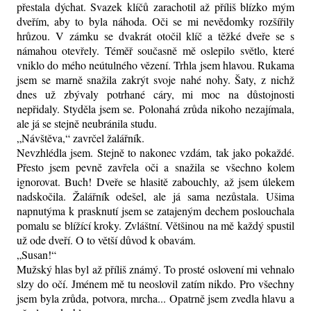
přestala dýchat. Svazek klíčů zarachotil až příliš blízko mým
dveřím, aby to byla náhoda. Oči se mi nevědomky rozšířily
hrůzou. V zámku se dvakrát otočil klíč a těžké dveře se s
námahou otevřely. Téměř současně mě oslepilo světlo, které
vniklo do mého neútulného vězení. Trhla jsem hlavou. Rukama
jsem se marně snažila zakrýt svoje nahé nohy. Šaty, z nichž
dnes už zbývaly potrhané cáry, mi moc na důstojnosti
nepřidaly. Styděla jsem se. Polonahá zrůda nikoho nezajímala,
ale já se stejně neubránila studu.
„Návštěva,“ zavrčel žalářník.
Nevzhlédla jsem. Stejně to nakonec vzdám, tak jako pokaždé.
Přesto jsem pevně zavřela oči a snažila se všechno kolem
ignorovat. Buch! Dveře se hlasitě zabouchly, až jsem úlekem
nadskočila. Žalářník odešel, ale já sama nezůstala. Ušima
napnutýma k prasknutí jsem se zatajeným dechem poslouchala
pomalu se blížící kroky. Zvláštní. Většinou na mě každý spustil
už ode dveří. O to větší důvod k obavám.
„Susan!“
Mužský hlas byl až příliš známý. To prosté oslovení mi vehnalo
slzy do očí. Jménem mě tu neoslovil zatím nikdo. Pro všechny
jsem byla zrůda, potvora, mrcha... Opatrně jsem zvedla hlavu a