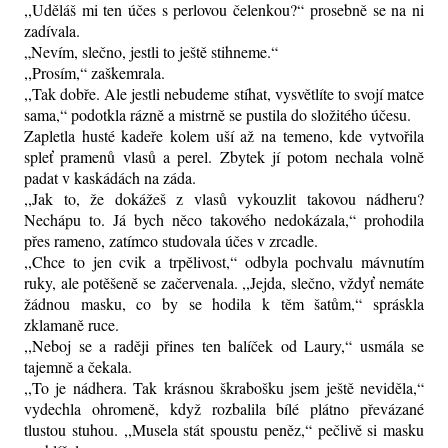
,,Uděláš mi ten účes s perlovou čelenkou?“ prosebně se na ni
zadívala.
„Nevím, slečno, jestli to ještě stihneme.“
,,Prosím,“ zaškemrala.
,,Tak dobře. Ale jestli nebudeme stíhat, vysvětlíte to svojí matce
sama,“ podotkla rázně a mistrně se pustila do složitého účesu.
Zapletla husté kadeře kolem uší až na temeno, kde vytvořila
spleť pramenů vlasů a perel. Zbytek jí potom nechala volně
padat v kaskádách na záda.
,,Jak to, že dokážeš z vlasů vykouzlit takovou nádheru?
Nechápu to. Já bych něco takového nedokázala,“ prohodila
přes rameno, zatímco studovala účes v zrcadle.
,,Chce to jen cvik a trpělivost,“ odbyla pochvalu mávnutím
ruky, ale potěšeně se začervenala. ,,Jejda, slečno, vždyť nemáte
žádnou masku, co by se hodila k těm šatům,“ spráskla
zklamaně ruce.
,,Neboj se a raději přines ten balíček od Laury,“ usmála se
tajemně a čekala.
,,To je nádhera. Tak krásnou škrabošku jsem ještě neviděla,“
vydechla ohromeně, když rozbalila bílé plátno převázané
tlustou stuhou. ,,Musela stát spoustu peněz,“ pečlivě si masku