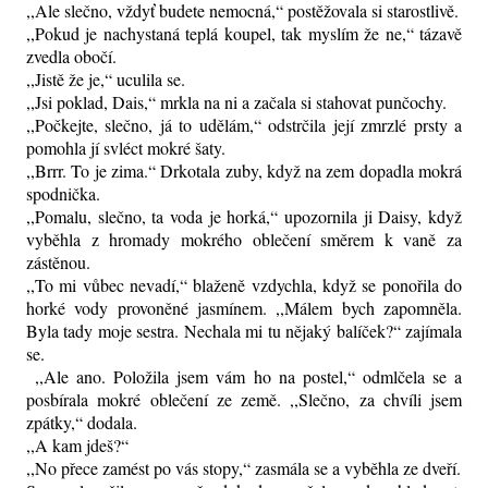
,,Ale slečno, vždyť budete nemocná,“ postěžovala si starostlivě.
,,Pokud je nachystaná teplá koupel, tak myslím že ne,“ tázavě
zvedla obočí.
,,Jistě že je,“ uculila se.
,,Jsi poklad, Dais,“ mrkla na ni a začala si stahovat punčochy.
,,Počkejte, slečno, já to udělám,“ odstrčila její zmrzlé prsty a
pomohla jí svléct mokré šaty.
,,Brrr. To je zima.“ Drkotala zuby, když na zem dopadla mokrá
spodnička.
,,Pomalu, slečno, ta voda je horká,“ upozornila ji Daisy, když
vyběhla z hromady mokrého oblečení směrem k vaně za
zástěnou.
,,To mi vůbec nevadí,“ blaženě vzdychla, když se ponořila do
horké vody provoněné jasmínem. ,,Málem bych zapomněla.
Byla tady moje sestra. Nechala mi tu nějaký balíček?“ zajímala
se.
,,Ale ano. Položila jsem vám ho na postel,“ odmlčela se a
posbírala mokré oblečení ze země. ,,Slečno, za chvíli jsem
zpátky,“ dodala.
,,A kam jdeš?“
,,No přece zamést po vás stopy,“ zasmála se a vyběhla ze dveří.