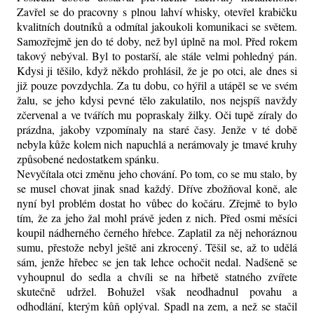
Zavřel se do pracovny s plnou lahví whisky, otevřel krabičku
kvalitních doutníků a odmítal jakoukoli komunikaci se světem.
Samozřejmě jen do té doby, než byl úplně na mol. Před rokem
takový nebýval. Byl to postarší, ale stále velmi pohledný pán.
Kdysi ji těšilo, když někdo prohlásil, že je po otci, ale dnes si
již pouze povzdychla. Za tu dobu, co hýřil a utápěl se ve svém
žalu, se jeho kdysi pevné tělo zakulatilo, nos nejspíš navždy
zčervenal a ve tvářích mu popraskaly žilky. Oči tupě zíraly do
prázdna, jakoby vzpomínaly na staré časy. Jenže v té době
nebyla kůže kolem nich napuchlá a nerámovaly je tmavé kruhy
způsobené nedostatkem spánku.
Nevyčítala otci změnu jeho chování. Po tom, co se mu stalo, by
se musel chovat jinak snad každý. Dříve zbožňoval koně, ale
nyní byl problém dostat ho vůbec do kočáru. Zřejmě to bylo
tím, že za jeho žal mohl právě jeden z nich. Před osmi měsíci
koupil nádherného černého hřebce. Zaplatil za něj nehoráznou
sumu, přestože nebyl ještě ani zkrocený. Těšil se, až to udělá
sám, jenže hřebec se jen tak lehce ochočit nedal. Nadšeně se
vyhoupnul do sedla a chvíli se na hřbetě statného zvířete
skutečně udržel. Bohužel však neodhadnul povahu a
odhodlání, kterým kůň oplýval. Spadl na zem, a než se stačil