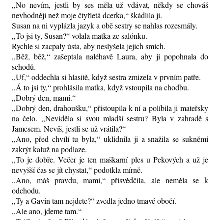
,,No nevím, jestli by ses měla už vdávat, někdy se chováš
nevhodněji než moje čtyřletá dcerka,“ škádlila ji.
Susan na ni vyplázla jazyk a obě sestry se nahlas rozesmály.
,,To jsi ty, Susan?“ volala matka ze salónku.
Rychle si zacpaly ústa, aby neslyšela jejich smích.
,,Běž, běž,“ zašeptala naléhavě Laura, aby ji popohnala do
schodů.
,,Uf,“ oddechla si hlasitě, když sestra zmizela v prvním patře.
,,Á to jsi ty,“ prohlásila matka, když vstoupila na chodbu.
,,Dobrý den, mami.“
,,Dobrý den, drahoušku,“ přistoupila k ní a políbila ji mateřsky
na čelo. ,,Neviděla si svou mladší sestru? Byla v zahradě s
Jamesem. Nevíš, jestli se už vrátila?“
,,Ano, před chvílí tu byla,“ uklidnila ji a snažila se sukněmi
zakrýt kaluž na podlaze.
,,To je dobře. Večer je ten maškarní ples u Pekových a už je
nevyšší čas se jít chystat,“ podotkla mírně.
,,Ano, máš pravdu, mami,“ přisvědčila, ale neměla se k
odchodu.
,,Ty a Gavin tam nejdete?“ zvedla jedno tmavé obočí.
,,Ale ano, jdeme tam.“