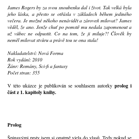
James Rogers by za svou snoubenku dal i život. Tak velká byla
jeho láska, a přesto se otřásla v základech během jediného
večera. Je možné někoho nenávidět a zároveň milovat? James
věděl, že ano. Jenže chuť po pomstě mu nedala zapomenout a
už vůbec ne odpustit. Co na tom, že ji miluje?! Člověk by
neměl milovat stvůru a právě tou se ona stala!
Nakladatelství: Nová Forma
Rok vydání: 2010
Žánr: Romány, Sci-fi a fantasy
Počet stran: 355
prolog i
V této ukázce je publikován se souhlasem autorky
část z 1. kapitoly knihy.
Prolog
Špinavými prsty jsem si opatrně vjela do vlasů. Tedy pokud se