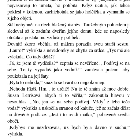
nejvášnivěji to uměla, ho políbila. Když ucítila, jak lehce
poklesl v kolenou, zachichotala se jako holčička a vymanila se
z jeho objetí.
Stál nehybně, na rtech blažený úsměv. Toužebným pohledem ji
sledoval až k zadním dveřím jejího domu, kde se naposledy
otočila a poslala mu vzdušný polibek.
Dovnitř skoro vběhla, až málem porazila svou starší sestru.
,,Lauro!“ vykřikla a nevědomky se chytla za srdce. ,,Tys mě ale
vylekala. Co tady děláš?“
,,Já, že jsem tě vyděsila?“ zeptala se nevěřícně. ,,Podívej se na
sebe. To ty vypadáš jako vodník!“ zamávala prstem, aby
poukázala na její šaty.
,,Byla to nehoda,“ snažila se tvářit co nejpokorněji.
,,Nehoda říkáš. Hm... to určitě! Na to tě znám až moc dobře,
Susan Lerrisová, abych ti to věřila,“ zakroutila hlavou v
nesouhlas. ,,No, jen se na sebe podívej. Vždyť z tebe teče
voda!“ vykřikla a uskočila stranou od kaluže, jež se začala dělat
na dřevěné podlaze. ,,Jestli to uvidí matka,“ pobaveně zvedla
obočí.
,,Kdybys mě nezdržovala, už bych byla dávno v suchu,“
vyhrkla.