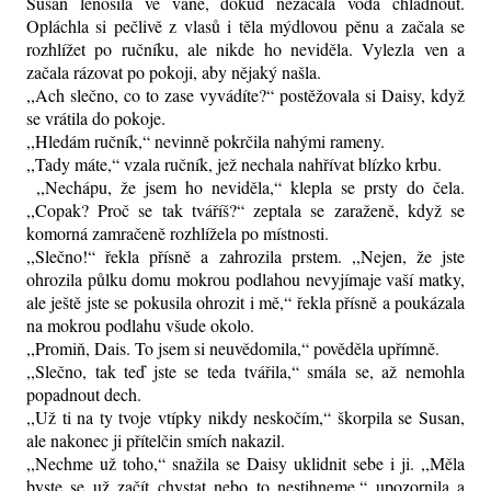
Susan lenošila ve vaně, dokud nezačala voda chladnout.
Opláchla si pečlivě z vlasů i těla mýdlovou pěnu a začala se
rozhlížet po ručníku, ale nikde ho neviděla. Vylezla ven a
začala rázovat po pokoji, aby nějaký našla.
,,Ach slečno, co to zase vyvádíte?“ postěžovala si Daisy, když
se vrátila do pokoje.
,,Hledám ručník,“ nevinně pokrčila nahými rameny.
,,Tady máte,“ vzala ručník, jež nechala nahřívat blízko krbu.
,,Nechápu, že jsem ho neviděla,“ klepla se prsty do čela.
,,Copak? Proč se tak tváříš?“ zeptala se zaraženě, když se
komorná zamračeně rozhlížela po místnosti.
,,Slečno!“ řekla přísně a zahrozila prstem. ,,Nejen, že jste
ohrozila půlku domu mokrou podlahou nevyjímaje vaší matky,
ale ještě jste se pokusila ohrozit i mě,“ řekla přísně a poukázala
na mokrou podlahu všude okolo.
,,Promiň, Dais. To jsem si neuvědomila,“ pověděla upřímně.
,,Slečno, tak teď jste se teda tvářila,“ smála se, až nemohla
popadnout dech.
,,Už ti na ty tvoje vtípky nikdy neskočím,“ škorpila se Susan,
ale nakonec ji přítelčin smích nakazil.
,,Nechme už toho,“ snažila se Daisy uklidnit sebe i ji. ,,Měla
byste se už začít chystat nebo to nestihneme,“ upozornila a