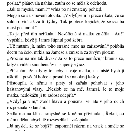
poslat,“ plánovala nahlas, zatím co se měla k odchodu.
,,Jak to myslíš, mami?“ vrhla po ní zmatený pohled.
Megan se s úsměvem otočila. ,,Vždyť jsem ti přece říkala, že se
salón otvírá až za tři týdny. Tak je přece logické, že se svatba
musí posunout.“
„To jsi před tím neříkala.“ Nevěřícně si matku změřila. ,,Au!“
vypískla, když ji James štípnul pod žebra.
,,Už musím jít, mám toho strašně moc na zařizování,“ políbila
dceru na čelo, mrkla na Jamese a zmizela za živým plotem.
,,Proč se na mě tak díváš? Já za to přece nemůžu,“ bránila se,
když uviděla snoubencův nasupený výraz.
,,Přísahám, že kdyby to nebyla tvoje matka, na místě bych ji
uškrtil,“ pověděl hořce a posadil se na okraj kašny.
Přistoupila k němu a prsty si začala pohrávat s jeho
kaštanovými vlasy. ,,Nezlob se na mě, Jamesi. Je to moje
matka, nedokážu jí tu radost odepřít.“
,,Vždyť já vím,“ zvedl hlavu a pousmál se, ale v jeho očích
rozpoznala zklamání.
Sedla mu na klín a smyslně se k němu přivinula. ,,Řekni, co
mám udělat, abych tě rozveselila?“ zašeptala.
,,Já myslel, že se bojíš?“ zapomněl rázem na vztek a směle se