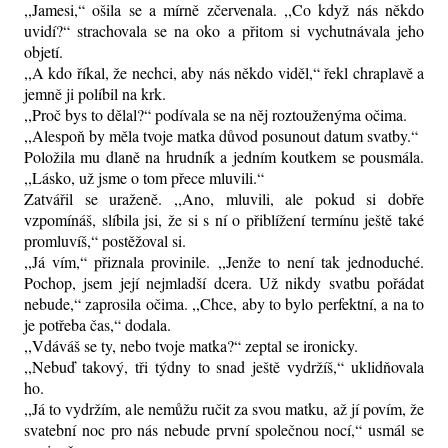
,,Jamesi,“ ošila se a mírně zčervenala. ,,Co když nás někdo
uvidí?“ strachovala se na oko a přitom si vychutnávala jeho
objetí.
,,A kdo říkal, že nechci, aby nás někdo viděl,“ řekl chraplavě a
jemně ji políbil na krk.
,,Proč bys to dělal?“ podívala se na něj roztouženýma očima.
,,Alespoň by měla tvoje matka důvod posunout datum svatby.“
Položila mu dlaně na hrudník a jedním koutkem se pousmála.
,,Lásko, už jsme o tom přece mluvili.“
Zatvářil se uraženě. ,,Ano, mluvili, ale pokud si dobře
vzpomínáš, slíbila jsi, že si s ní o přiblížení termínu ještě také
promluvíš,“ postěžoval si.
,,Já vím,“ přiznala provinile. ,,Jenže to není tak jednoduché.
Pochop, jsem její nejmladší dcera. Už nikdy svatbu pořádat
nebude,“ zaprosila očima. ,,Chce, aby to bylo perfektní, a na to
je potřeba čas,“ dodala.
,,Vdáváš se ty, nebo tvoje matka?“ zeptal se ironicky.
,,Nebuď takový, tři týdny to snad ještě vydržíš,“ uklidňovala
ho.
,,Já to vydržím, ale nemůžu ručit za svou matku, až jí povím, že
svatební noc pro nás nebude první společnou nocí,“ usmál se