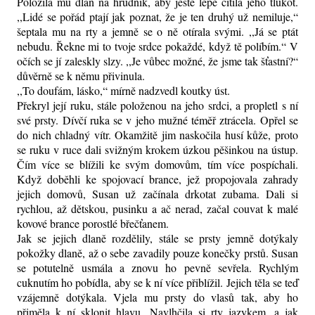
Položila mu dlaň na hrudník, aby ještě lépe cítila jeho tlukot.
,,Lidé se pořád ptají jak poznat, že je ten druhý už nemiluje,“
šeptala mu na rty a jemně se o ně otírala svými. ,,Já se ptát
nebudu. Řekne mi to tvoje srdce pokaždé, když tě políbím.“ V
očích se jí zaleskly slzy. ,,Je vůbec možné, že jsme tak šťastní?“
důvěrně se k němu přivinula.
,,To doufám, lásko,“ mírně nadzvedl koutky úst.
Překryl její ruku, stále položenou na jeho srdci, a propletl s ní
své prsty. Dívčí ruka se v jeho mužné téměř ztrácela. Opřel se
do nich chladný vítr. Okamžitě jim naskočila husí kůže, proto
se ruku v ruce dali svižným krokem úzkou pěšinkou na ústup.
Čím více se blížili ke svým domovům, tím více pospíchali.
Když doběhli ke spojovací brance, jež propojovala zahrady
jejich domovů, Susan už začínala drkotat zubama. Dali si
rychlou, až dětskou, pusinku a ač nerad, začal couvat k malé
kovové brance porostlé břečťanem.
Jak se jejich dlaně rozdělily, stále se prsty jemně dotýkaly
pokožky dlaně, až o sebe zavadily pouze konečky prstů. Susan
se potutelně usmála a znovu ho pevně sevřela. Rychlým
cuknutím ho pobídla, aby se k ní více přiblížil. Jejich těla se teď
vzájemně dotýkala. Vjela mu prsty do vlasů tak, aby ho
přiměla k ní sklonit hlavu. Navlhčila si rty jazykem, a jak