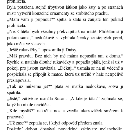
prohlížela.
Byla potažena stejně třpytivou látkou jako šaty a po stranách
mistr vytvořil kouzelné ornamenty ze stříbřitého prachu.
,,Mám vám ji připnout?“ špitla a stále si zaujatě ten poklad
prohlížela.
,,Ne. Chtěla bych všechny překvapit až na místě. Přidělám si ji
potom sama,“ nedočkavě si vybírala šperky ze stejných perel,
jako měla ve vlasech.
,,Ještě rukavičky,“ upozornila ji Daisy.
,,Máš pravdu. Bez nich by mě máma nepustila ani z domu.“
Rychle si natáhla dlouhé rukavičky a popadla plášť, jenž si už v
pokoji pro jistotu zavázala. ,,Děkuji,“ usmála se na ni vděčně a
pospíchala se připojit k matce, která už určitě v hale netrpělivě
přešlapovala.
,,Tak už můžeme jet?“ ptala se matka nedočkavě, sotva ji
spatřila.
,,Jistě,“ zářivě se usmála Susan. ,,A kde je táta?“ zajímala se,
když ho nikde neviděla.
,,Kde myslíš?“ nakrčila nos a zvedla ukazováček směrem k
pracovně.
,,Už zase?“ zeptala se, i když odpověď předem znala.
Poslední dobou dostával pravidelně záchvaty melancholie.