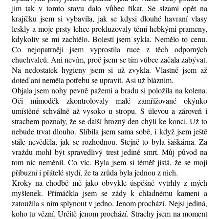
jim tak v tomto stavu dalo vůbec říkat. Se slzami opět na
krajíčku jsem si vybavila, jak se kdysi dlouhé havraní vlasy
leskly a moje prsty lehce prokluzovaly těmi hebkými prameny,
kdykoliv se mi zachtělo. Bolestí jsem sykla. Nemělo to cenu.
Co nejopatrněji jsem vyprostila ruce z těch odporných
chuchvalců. Ani nevím, proč jsem se tím vůbec začala zabývat.
Na nedostatek hygieny jsem si už zvykla. Vlastně jsem až
doteď ani neměla potřebu se upravit. Asi už blázním.
Objala jsem nohy pevně pažemi a bradu si položila na kolena.
Oči mimoděk zkontrolovaly malé zamřížované okýnko
umístěné schválně až vysoko u stropu. S úlevou a zároveň i
strachem poznaly, že se další hrozný den chýlí ke konci. Už to
nebude trvat dlouho. Slíbila jsem sama sobě, i když jsem ještě
stále nevěděla, jak se rozhodnou. Stejně to byla šaškárna. Za
vraždu mohl být spravedlivý trest jedině smrt. Můj původ na
tom nic neměnil. Co víc. Byla jsem si téměř jistá, že se moji
příbuzní i přátelé stydí, že ta zrůda byla jednou z nich.
Kroky na chodbě mě jako obvykle úspěšně vytrhly z mých
myšlenek. Přimáčkla jsem se zády k chladnému kameni a
zatoužila s ním splynout v jedno. Jenom prochází. Nejsi jediná,
koho tu vězní. Určitě jenom prochází. Strachy jsem na moment