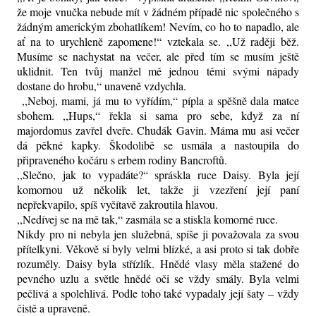
že moje vnučka nebude mít v žádném případě nic společného s
žádným americkým zbohatlíkem! Nevím, co ho to napadlo, ale
ať na to urychleně zapomene!“ vztekala se. ,,Už raději běž.
Musíme se nachystat na večer, ale před tím se musím ještě
uklidnit. Ten tvůj manžel mě jednou těmi svými nápady
dostane do hrobu,“ unaveně vzdychla.
,,Neboj, mami, já mu to vyřídím,“ pípla a spěšně dala matce
sbohem. ,,Hups,“ řekla si sama pro sebe, když za ní
majordomus zavřel dveře. Chudák Gavin. Máma mu asi večer
dá pěkné kapky. Škodolibě se usmála a nastoupila do
připraveného kočáru s erbem rodiny Bancroftů.
,,Slečno, jak to vypadáte?“ spráskla ruce Daisy. Byla její
komornou už několik let, takže ji vzezření její paní
nepřekvapilo, spíš vyčítavě zakroutila hlavou.
,,Nedívej se na mě tak,“ zasmála se a stiskla komorné ruce.
Nikdy pro ni nebyla jen služebná, spíše ji považovala za svou
přítelkyni. Věkově si byly velmi blízké, a asi proto si tak dobře
rozuměly. Daisy byla střízlík. Hnědé vlasy měla stažené do
pevného uzlu a světle hnědé oči se vždy smály. Byla velmi
pečlivá a spolehlivá. Podle toho také vypadaly její šaty – vždy
čistě a upraveně.