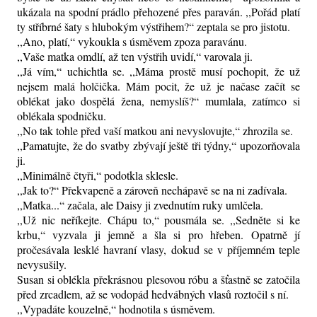
ukázala na spodní prádlo přehozené přes paraván. ,,Pořád platí
ty stříbrné šaty s hlubokým výstřihem?“ zeptala se pro jistotu.
,,Ano, platí,“ vykoukla s úsměvem zpoza paravánu.
,,Vaše matka omdlí, až ten výstřih uvidí,“ varovala ji.
,,Já vím,“ uchichtla se. ,,Máma prostě musí pochopit, že už
nejsem malá holčička. Mám pocit, že už je načase začít se
oblékat jako dospělá žena, nemyslíš?“ mumlala, zatímco si
oblékala spodničku.
,,No tak tohle před vaší matkou ani nevyslovujte,“ zhrozila se.
,,Pamatujte, že do svatby zbývají ještě tři týdny,“ upozorňovala
ji.
,,Minimálně čtyři,“ podotkla sklesle.
,,Jak to?“ Překvapeně a zároveň nechápavě se na ni zadívala.
,,Matka...“ začala, ale Daisy ji zvednutím ruky umlčela.
,,Už nic neříkejte. Chápu to,“ pousmála se. ,,Sedněte si ke
krbu,“ vyzvala ji jemně a šla si pro hřeben. Opatrně jí
pročesávala lesklé havraní vlasy, dokud se v příjemném teple
nevysušily.
Susan si oblékla překrásnou plesovou róbu a šťastně se zatočila
před zrcadlem, až se vodopád hedvábných vlasů roztočil s ní.
,,Vypadáte kouzelně,“ hodnotila s úsměvem.