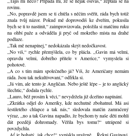
,,Tajíš mi něco? Připadá mi, že se nějak ošíváš,“ zeptala se na
rovinu.
,,No, popravdě jsem se ti chtěla s něčím svěřit, ráda bych totiž
znala tvůj názor. Pokud mě doprovodíš ke dveřím, pokusila
bych se ti to nastínit,“ zaimprovizovala, položila si matčinu ruku
na ohbí paže a odváděla ji pryč od mokrého místa na drahé
podlaze.
,,Tak mě nenapínej,“ nedokázala skrýt nedočkavost.
,,No víš,“ rychle přemýšlela, co by plácla. ,,Gavin má velmi,
opravdu velmi, dobrého přítele v Americe,“ vymyslela si
pohotově.
,,A co s tím mám společného já? Víš, že Američany nemám
ráda. Jsou tak nekultivovaní,“ odfrkla si.
,,Já vím, ale tento je Angličan. Nebo ještě lépe – je to anglický
šlechtic,“ dodala rychle.
,,Lauro, běž prosím k věci,“ nevydržela již dceřino napínání.
,,Zkrátka odjel do Ameriky, kde nechutně zbohatnul. Má asi
šestiletého chlapce a tak nás,“ sledovala matčin zamračený
výraz, ,,no a tak Gavina napadlo, že bychom ty naše děti mohli
dát později dohromady. Věřila bys tomu?“ utrápeně si
povzdychla.
,,Ať je bohatý, jak chce!“ vypískla uraženě. ,,Řekni Gavinovi,