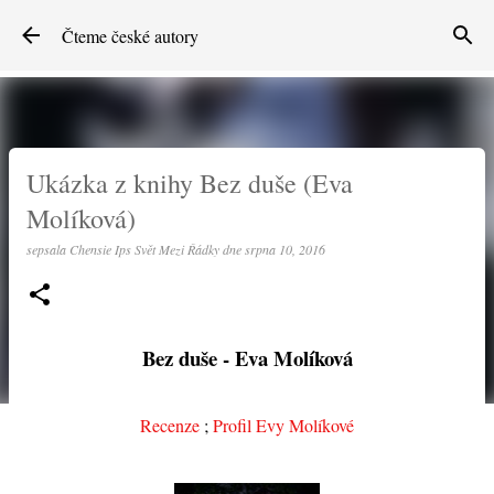
Přeskočit na hlavní obsah
Čteme české autory
Ukázka z knihy Bez duše (Eva
Molíková)
sepsala
Chensie Ips Svět Mezi Řádky
dne
srpna 10, 2016
Bez duše - Eva Molíková
Recenze
;
Profil Evy Molíkové