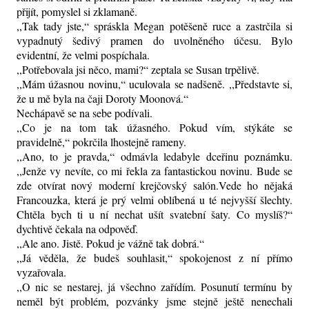
přijít, pomyslel si zklamaně.
,,Tak tady jste,“ spráskla Megan potěšeně ruce a zastrčila si
vypadnutý šedivý pramen do uvolněného účesu. Bylo
evidentní, že velmi pospíchala.
,,Potřebovala jsi něco, mami?“ zeptala se Susan trpělivě.
,,Mám úžasnou novinu,“ uculovala se nadšeně. ,,Představte si,
že u mě byla na čaji Doroty Moonová.“
Nechápavě se na sebe podívali.
,,Co je na tom tak úžasného. Pokud vím, stýkáte se
pravidelně,“ pokrčila lhostejně rameny.
,,Ano, to je pravda,“ odmávla ledabyle dceřinu poznámku.
,,Jenže vy nevíte, co mi řekla za fantastickou novinu. Bude se
zde otvírat nový moderní krejčovský salón.Vede ho nějaká
Francouzka, která je prý velmi oblíbená u té nejvyšší šlechty.
Chtěla bych ti u ní nechat ušít svatební šaty. Co myslíš?“
dychtivě čekala na odpověď.
,,Ale ano. Jistě. Pokud je vážně tak dobrá.“
,,Já věděla, že budeš souhlasit,“ spokojenost z ní přímo
vyzařovala.
,,O nic se nestarej, já všechno zařídím. Posunutí termínu by
neměl být problém, pozvánky jsme stejně ještě nenechali