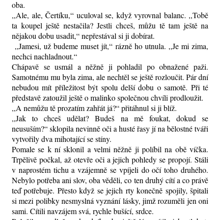
oba.
,,Ale, ale, Čertíku,“ uculoval se, když vyrovnal balanc. ,,Tobě
ta koupel ještě nestačila? Jestli chceš, můžu tě tam ještě na
nějakou dobu usadit,“ nepřestával si ji dobírat.
,,Jamesi, už budeme muset jít,“ rázně ho utnula. ,,Je mi zima,
nechci nachladnout.“
Chápavě se usmál a něžně ji pohladil po obnažené paži.
Samotnému mu byla zima, ale nechtěl se ještě rozloučit. Pár dní
nebudou mít příležitost být spolu delší dobu o samotě. Při té
představě zatoužil ještě o malinko společnou chvíli prodloužit.
,,A nemůžu tě prozatím zahřát já?“ přitáhnul si ji blíž.
,,Jak to chceš udělat? Budeš na mě foukat, dokud se
neusuším?“ sklopila nevinně oči a husté řasy jí na bělostné tváři
vytvořily dva mihotající se stíny.
Pomale se k ní sklonil a velmi něžně ji políbil na obě víčka.
Trpělivě počkal, až otevře oči a jejich pohledy se propojí. Stáli
v naprostém tichu a vzájemně se vpíjeli do očí toho druhého.
Nebylo potřeba ani slov, oba věděli, co ten druhý cítí a co právě
teď potřebuje. Přesto když se jejich rty konečně spojily, špitali
si mezi polibky nesmyslná vyznání lásky, jimž rozuměli jen oni
sami. Cítili navzájem svá, rychle bušící, srdce.