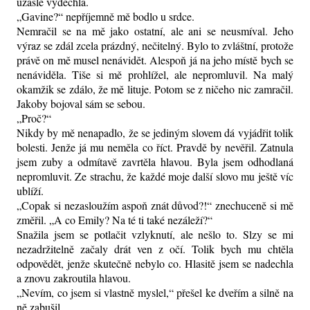
užasle vydechla.
„Gavine?“ nepříjemně mě bodlo u srdce.
Nemračil se na mě jako ostatní, ale ani se neusmíval. Jeho
výraz se zdál zcela prázdný, nečitelný. Bylo to zvláštní, protože
právě on mě musel nenávidět. Alespoň já na jeho místě bych se
nenáviděla. Tiše si mě prohlížel, ale nepromluvil. Na malý
okamžik se zdálo, že mě lituje. Potom se z ničeho nic zamračil.
Jakoby bojoval sám se sebou.
„Proč?“
Nikdy by mě nenapadlo, že se jediným slovem dá vyjádřit tolik
bolesti. Jenže já mu neměla co říct. Pravdě by nevěřil. Zatnula
jsem zuby a odmítavě zavrtěla hlavou. Byla jsem odhodlaná
nepromluvit. Ze strachu, že každé moje další slovo mu ještě víc
ublíží.
„Copak si nezasloužím aspoň znát důvod?!“ znechuceně si mě
změřil. „A co Emily? Na té ti také nezáleží?“
Snažila jsem se potlačit vzlyknutí, ale nešlo to. Slzy se mi
nezadržitelně začaly drát ven z očí. Tolik bych mu chtěla
odpovědět, jenže skutečně nebylo co. Hlasitě jsem se nadechla
a znovu zakroutila hlavou.
„Nevím, co jsem si vlastně myslel,“ přešel ke dveřím a silně na
ně zabušil.