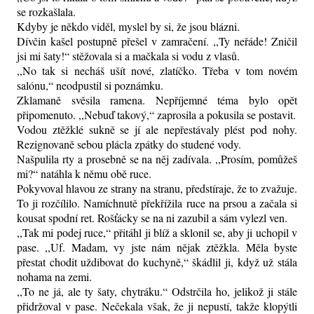
se rozkašlala.
Kdyby je někdo viděl, myslel by si, že jsou blázni.
Dívčin kašel postupně přešel v zamračení. ,,Ty neřáde! Zničil
jsi mi šaty!“ stěžovala si a mačkala si vodu z vlasů.
,,No tak si necháš ušít nové, zlatíčko. Třeba v tom novém
salónu,“ neodpustil si poznámku.
Zklamaně svěsila ramena. Nepříjemné téma bylo opět
připomenuto. ,,Nebuď takový,“ zaprosila a pokusila se postavit.
Vodou ztěžklé sukně se jí ale nepřestávaly plést pod nohy.
Rezignovaně sebou plácla zpátky do studené vody.
Našpulila rty a prosebně se na něj zadívala. ,,Prosím, pomůžeš
mi?“ natáhla k němu obě ruce.
Pokyvoval hlavou ze strany na stranu, předstíraje, že to zvažuje.
To ji rozčílilo. Namíchnutě překřížila ruce na prsou a začala si
kousat spodní ret. Rošťácky se na ni zazubil a sám vylezl ven.
,,Tak mi podej ruce,“ přitáhl ji blíž a sklonil se, aby ji uchopil v
pase. ,,Uf. Madam, vy jste nám nějak ztěžkla. Měla byste
přestat chodit uždibovat do kuchyně,“ škádlil ji, když už stála
nohama na zemi.
,,To ne já, ale ty šaty, chytráku.“ Odstrčila ho, jelikož ji stále
přidržoval v pase. Nečekala však, že ji nepustí, takže klopýtli