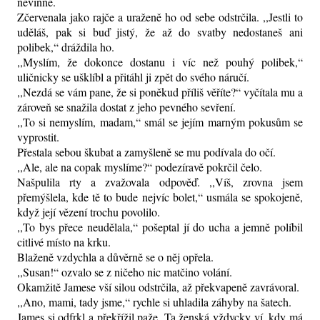
nevinně.
Zčervenala jako rajče a uraženě ho od sebe odstrčila. ,,Jestli to
uděláš, pak si buď jistý, že až do svatby nedostaneš ani
polibek,“ dráždila ho.
,,Myslím, že dokonce dostanu i víc než pouhý polibek,“
uličnicky se ušklíbl a přitáhl ji zpět do svého náručí.
,,Nezdá se vám pane, že si poněkud příliš věříte?“ vyčítala mu a
zároveň se snažila dostat z jeho pevného sevření.
,,To si nemyslím, madam,“ smál se jejím marným pokusům se
vyprostit.
Přestala sebou škubat a zamyšleně se mu podívala do očí.
,,Ale, ale na copak myslíme?“ podezíravě pokrčil čelo.
Našpulila rty a zvažovala odpověď. ,,Víš, zrovna jsem
přemýšlela, kde tě to bude nejvíc bolet,“ usmála se spokojeně,
když její vězení trochu povolilo.
,,To bys přece neudělala,“ pošeptal jí do ucha a jemně políbil
citlivé místo na krku.
Blaženě vzdychla a důvěrně se o něj opřela.
,,Susan!“ ozvalo se z ničeho nic matčino volání.
Okamžitě Jamese vší silou odstrčila, až překvapeně zavrávoral.
,,Ano, mami, tady jsme,“ rychle si uhladila záhyby na šatech.
James si odfrkl a překřížil paže. Ta ženská vždycky ví, kdy má