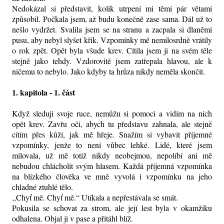
Nedokázal si představit, kolik utrpení mi těmi pár větami
způsobil. Počkala jsem, až budu konečně zase sama. Dál už to
nešlo vydržet. Svalila jsem se na stranu a zacpala si dlaněmi
pusu, aby nebyl slyšet křik. Vzpomínky mě nemilosrdně vrátily
o rok zpět. Opět byla všude krev. Cítila jsem ji na svém těle
stejně jako tehdy. Vzdorovitě jsem zatřepala hlavou, ale k
ničemu to nebylo. Jako kdyby ta hrůza nikdy neměla skončit.
1. kapitola - 1. část
Když sleduji svoje ruce, nemůžu si pomoci a vidím na nich
opět krev. Zavřu oči, abych tu představu zahnala, ale stejně
cítím přes kůži, jak mě hřeje. Snažím si vybavit příjemné
vzpomínky, jenže to není vůbec lehké. Lidé, které jsem
milovala, už mě totiž nikdy neobejmou, nepolíbí ani mě
nebudou chlácholit svým hlasem. Každá příjemná vzpomínka
na blízkého člověka ve mně vyvolá i vzpomínku na jeho
chladné ztuhlé tělo.
,,Chyť mě. Chyť mě.“ Utíkala a nepřestávala se smát.
Pokusila se schovat za strom, ale její lest byla v okamžiku
odhalena. Objal ji v pase a přitáhl blíž.