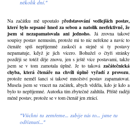
několik dní."
ředstavování vedlejších postav,
Na začátku mě upoutalo p
které bylo sepsané hned za sebou a natolik neefektivně, že
jsem si nezapamatovala ani jednoho.
Já zrovna takové
soupisy postav nemusím, protože mi to nic neřekne a navíc to
čtenáře spíš nepříjemně zaskočí a stejně si ty postavy
nepamatuje, když je jich vícero. Bohužel o čtyři stránky
později se totéž děje znovu, jen s ještě více postavami, takže
začátečnická
jsem se v tom zamotala úplně. Je to taková
chyba, která čtenáře na chvíli úplně vyřadí z provozu
,
protože neměl šanci si takové množství postav zapamatovat.
Musela jsem se vracet na začátek, abych věděla, kdo je kdo a
bylo to nepříjemné. Autorka tím zbytečně zahltila. Příště raději
méně postav, protože se v tom čtenář jen ztrácí.
"Všichni tu zemřeme... zabije nás to... jsme tu
odříznutí..."