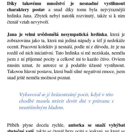
Díky takovému množství je nesnadné vystihnout
charaktery postav
a snad díky tomu byla nejvýraznější
hrdinka Jana. Zbytek nebyl natolik rozvinutý, takže si k nim
čtenář vztah nevytvoří.
Jana je velmi uvědomělá nesympatická hrdinka
, která je
zobrazována jako ta, která má jediná nápady a šéf ji nedokáže
ocenit. Pracovní kolektiv ji nesnáší, podle ní z důvodu, že je na
rozdíl od nich iniciativní. Tato hrdinka si mě nezískala, neměla
jsem z ní příjemné pocity a celkově mi to kazilo čtivo. Ovšem
musím uznat, že autorce se ji podařilo úžasně vystihnout.
Takovou hlavní postavu, která budí silné negativní emoce, jsem
snad ještě neměla možnost poznat.
Vybavoval se jí hrůzostrašný pocit, když v této
chodbě musela strávit devět dní v průvanu s
neutěšitelným hladem.
autorka se snaží vyhýbat
Příběh plyne docela rychle,
zbytečné vatě
, takže se čtenář brzy ocitá v jeskyni, ve které se