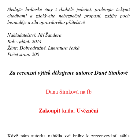
Sledujte hrdinské činy i zbabělé jednání, prolézejte úzkými
chodbami a zdolávejte nebezpečné propasti, zažijte pocit
beznaděje a sílu opravdového přátelství!
Nakladatelství: Jiří Šandera
Rok vydání: 2014
Žánr: Dobrodružné, Literatura česká
Počet stran: 200
Za recenzní výtisk děkujeme autorce Daně Šimkové
Dana Šimková na fb
Zakoupit
Uvězněni
knihu
Když nám autorka nabídla své knihy k zrecenzování, sáhla