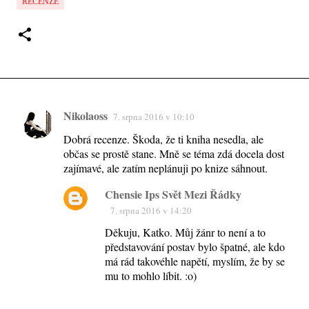
RECENZE
Nikolaoss
7. srpna 2016 v 10:10
K
Dobrá recenze. Škoda, že ti kniha nesedla, ale
o
občas se prostě stane. Mně se téma zdá docela dost
m
zajímavé, ale zatím neplánuji po knize sáhnout.
e
Chensie Ips Svět Mezi Řádky
n
7. srpna 2016 v 14:20
t
Děkuju, Katko. Můj žánr to není a to
á
představování postav bylo špatné, ale kdo
ř
má rád takovéhle napětí, myslím, že by se
e
mu to mohlo líbit. :o)