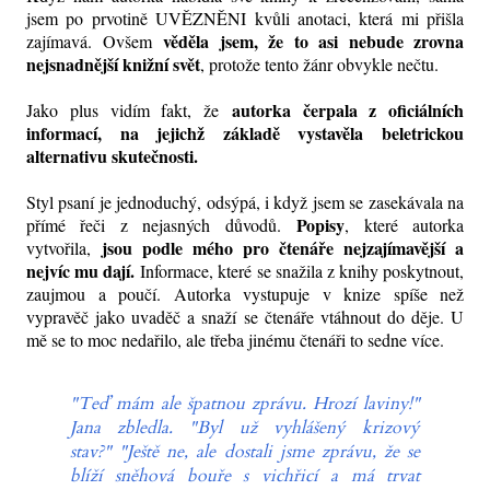
jsem po prvotině UVĚZNĚNI kvůli anotaci, která mi přišla
věděla jsem, že to asi nebude zrovna
zajímavá. Ovšem
nejsnadnější knižní svět
, protože tento žánr obvykle nečtu.
autorka čerpala z oficiálních
Jako plus vidím fakt, že
informací, na jejichž základě vystavěla beletrickou
alternativu skutečnosti.
Styl psaní je jednoduchý, odsýpá, i když jsem se zasekávala na
Popisy
přímé řeči z nejasných důvodů.
, které autorka
jsou podle mého pro čtenáře nejzajímavější a
vytvořila,
nejvíc mu dají.
Informace, které se snažila z knihy poskytnout,
zaujmou a poučí. Autorka vystupuje v knize spíše než
vypravěč jako uvaděč a snaží se čtenáře vtáhnout do děje. U
mě se to moc nedařilo, ale třeba jinému čtenáři to sedne více.
"Teď mám ale špatnou zprávu. Hrozí laviny!"
Jana zbledla.
"Byl už vyhlášený krizový
stav?"
"Ještě ne, ale dostali jsme zprávu, že se
blíží sněhová bouře s vichřicí a má trvat