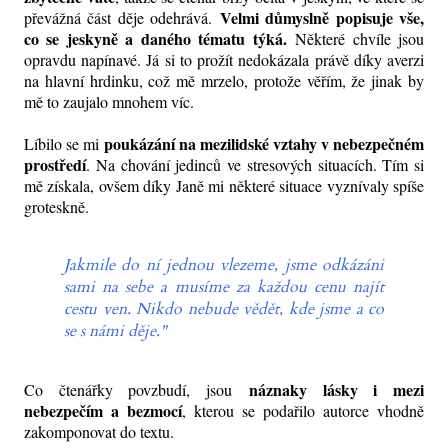
Velmi důmyslně popisuje vše,
převážná část děje odehrává.
co se jeskyně a daného tématu týká.
Některé chvíle jsou
opravdu napínavé. Já si to prožít nedokázala právě díky averzi
na hlavní hrdinku, což mě mrzelo, protože věřím, že jinak by
mě to zaujalo mnohem víc.
poukázání na mezilidské vztahy v nebezpečném
Líbilo se mi
prostředí
. Na chování jedinců ve stresových situacích. Tím si
mě získala, ovšem díky Janě mi některé situace vyznívaly spíše
groteskně.
Jakmile do ní jednou vlezeme, jsme odkázáni
sami na sebe a musíme za každou cenu najít
cestu ven. Nikdo nebude vědět, kde jsme a co
se s námi děje."
náznaky lásky i mezi
Co čtenářky povzbudí, jsou
nebezpečím a bezmocí
, kterou se podařilo autorce vhodně
zakomponovat do textu.