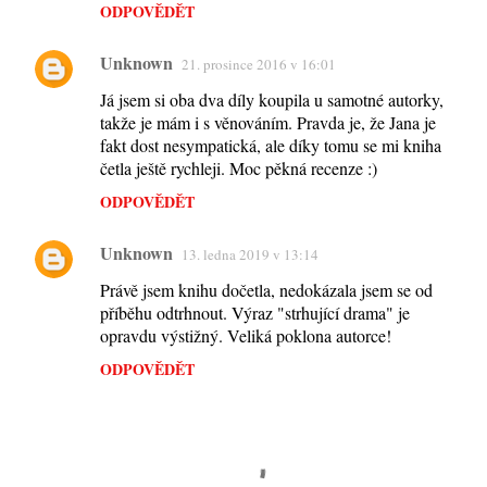
ODPOVĚDĚT
Unknown
21. prosince 2016 v 16:01
Já jsem si oba dva díly koupila u samotné autorky,
takže je mám i s věnováním. Pravda je, že Jana je
fakt dost nesympatická, ale díky tomu se mi kniha
četla ještě rychleji. Moc pěkná recenze :)
ODPOVĚDĚT
Unknown
13. ledna 2019 v 13:14
Právě jsem knihu dočetla, nedokázala jsem se od
příběhu odtrhnout. Výraz "strhující drama" je
opravdu výstižný. Veliká poklona autorce!
ODPOVĚDĚT