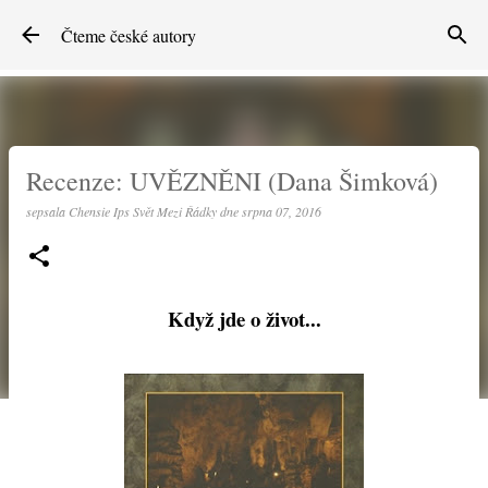
Přeskočit na hlavní obsah
Čteme české autory
Recenze: UVĚZNĚNI (Dana Šimková)
sepsala
Chensie Ips Svět Mezi Řádky
dne
srpna 07, 2016
Když jde o život...