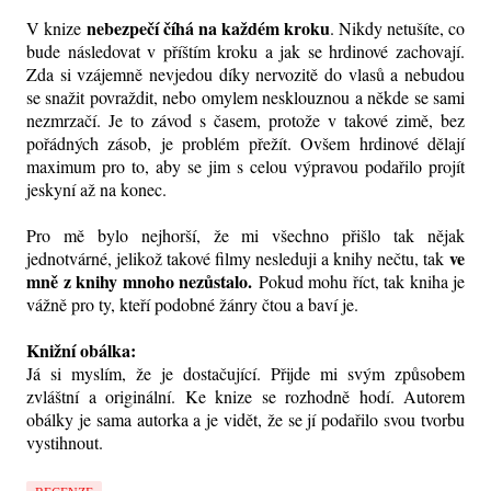
nebezpečí číhá na každém kroku
V knize
. Nikdy netušíte, co
bude následovat v příštím kroku a jak se hrdinové zachovají.
Zda si vzájemně nevjedou díky nervozitě do vlasů a nebudou
se snažit povraždit, nebo omylem nesklouznou a někde se sami
nezmrzačí. Je to závod s časem, protože v takové zimě, bez
pořádných zásob, je problém přežít. Ovšem hrdinové dělají
maximum pro to, aby se jim s celou výpravou podařilo projít
jeskyní až na konec.
Pro mě bylo nejhorší, že mi všechno přišlo tak nějak
ve
jednotvárné, jelikož takové filmy nesleduji a knihy nečtu, tak
mně z knihy mnoho nezůstalo.
Pokud mohu říct, tak kniha je
vážně pro ty, kteří podobné žánry čtou a baví je.
Knižní obálka:
Já si myslím, že je dostačující. Přijde mi svým způsobem
zvláštní a originální. Ke knize se rozhodně hodí. Autorem
obálky je sama autorka a je vidět, že se jí podařilo svou tvorbu
vystihnout.