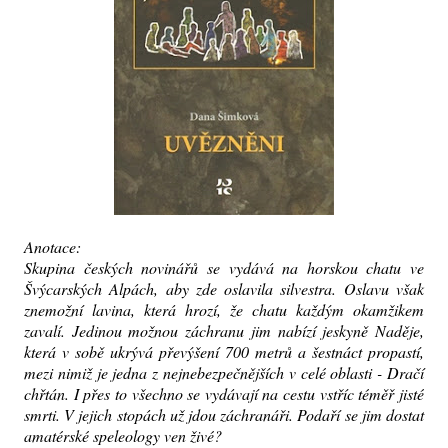
Anotace:
Skupina českých novinářů se vydává na horskou chatu ve
Švýcarských Alpách, aby zde oslavila silvestra. Oslavu však
znemožní lavina, která hrozí, že chatu každým okamžikem
zavalí. Jedinou možnou záchranu jim nabízí jeskyně Naděje,
která v sobě ukrývá převýšení 700 metrů a šestnáct propastí,
mezi nimiž je jedna z nejnebezpečnějších v celé oblasti - Dračí
chřtán. I přes to všechno se vydávají na cestu vstříc téměř jisté
smrti. V jejich stopách už jdou záchranáři. Podaří se jim dostat
amatérské speleology ven živé?