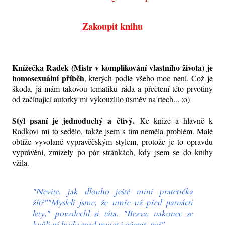
Zakoupit knihu
Knížečka Radek (Mistr v komplikování vlastního života) je
homosexuální příběh
, kterých podle všeho moc není. Což je
škoda, já mám takovou tematiku ráda a přečtení této prvotiny
od začínající autorky mi vykouzlilo úsměv na rtech... :o)
Styl psaní je jednoduchý a čtivý.
Ke knize a hlavně k
Radkovi mi to sedělo, takže jsem s tím neměla problém. Malé
obtíže vyvolané vypravěčským stylem, protože je to opravdu
vyprávění, zmizely po pár stránkách, kdy jsem se do knihy
vžila.
"Nevíte, jak dlouho ještě míní pratetička
žít?"
"Mysleli jsme, že umře už před patnácti
lety," povzdechl si táta.
"Bezva, nakonec se