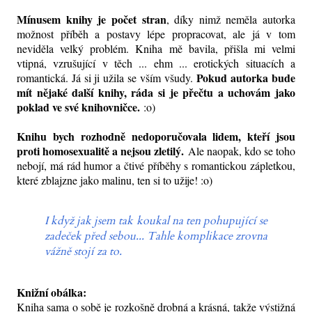
Mínusem knihy je počet stran
, díky nimž neměla autorka
možnost příběh a postavy lépe propracovat, ale já v tom
neviděla velký problém. Kniha mě bavila, přišla mi velmi
vtipná, vzrušující v těch ... ehm ... erotických situacích a
Pokud autorka bude
romantická. Já si ji užila se vším všudy.
mít nějaké další knihy, ráda si je přečtu a uchovám jako
poklad ve své knihovničce.
:o)
Knihu bych rozhodně nedoporučovala lidem, kteří jsou
proti homosexualitě a nejsou zletilý.
Ale naopak, kdo se toho
nebojí, má rád humor a čtivé příběhy s romantickou zápletkou,
které zblajzne jako malinu, ten si to užije! :o)
I když jak jsem tak koukal na ten pohupující se
zadeček před sebou... Tahle komplikace zrovna
vážně stojí za to.
Knižní obálka:
Kniha sama o sobě je rozkošně drobná a krásná, takže výstižná