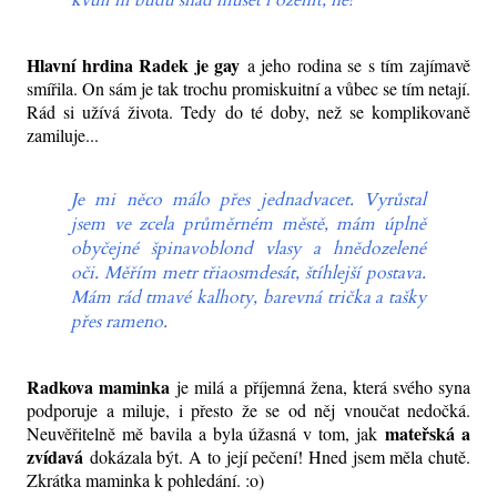
kvůli ní budu snad muset i oženit, ne?"
Hlavní hrdina Radek je gay
a jeho rodina se s tím zajímavě
smířila. On sám je tak trochu promiskuitní a vůbec se tím netají.
Rád si užívá života. Tedy do té doby, než se komplikovaně
zamiluje...
Je mi něco málo přes jednadvacet. Vyrůstal
jsem ve zcela průměrném městě, mám úplně
obyčejné špinavoblond vlasy a hnědozelené
oči. Měřím metr třiaosmdesát, štíhlejší postava.
Mám rád tmavé kalhoty, barevná trička a tašky
přes rameno.
Radkova maminka
je milá a příjemná žena, která svého syna
podporuje a miluje, i přesto že se od něj vnoučat nedočká.
mateřská a
Neuvěřitelně mě bavila a byla úžasná v tom, jak
zvídavá
dokázala být. A to její pečení! Hned jsem měla chutě.
Zkrátka maminka k pohledání. :o)