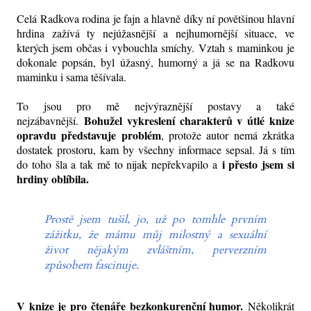
Celá Radkova rodina je fajn a hlavně díky ní povětšinou hlavní
hrdina zažívá ty nejúžasnější a nejhumornější situace, ve
kterých jsem občas i vybouchla smíchy. Vztah s maminkou je
dokonale popsán, byl úžasný, humorný a já se na Radkovu
maminku i sama těšívala.
To jsou pro mě nejvýraznější postavy a také
Bohužel vykreslení charakterů v útlé knize
nejzábavnější.
opravdu představuje problém
, protože autor nemá zkrátka
dostatek prostoru, kam by všechny informace sepsal. Já s tím
i přesto jsem si
do toho šla a tak mě to nijak nepřekvapilo a
hrdiny oblíbila.
Prostě jsem tušil, jo, už po tomhle prvním
zážitku, že mámu můj milostný a sexuální
život nějakým zvláštním, perverzním
způsobem fascinuje.
V knize je pro čtenáře bezkonkurenční humor.
Několikrát