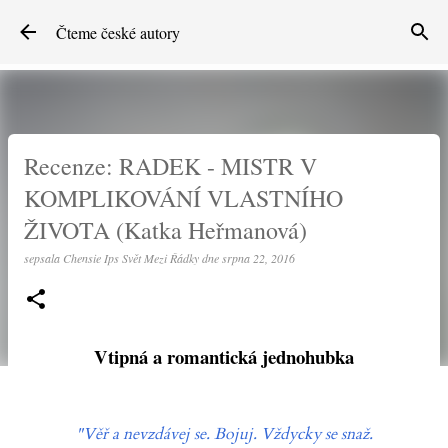
Přeskočit na hlavní obsah
Čteme české autory
Recenze: RADEK - MISTR V
KOMPLIKOVÁNÍ VLASTNÍHO
ŽIVOTA (Katka Heřmanová)
sepsala
Chensie Ips Svět Mezi Řádky
dne
srpna 22, 2016
Vtipná a romantická jednohubka
"Věř a nevzdávej se. Bojuj. Vždycky se snaž.