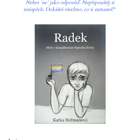
Neber ´ne´ jako odpověď. Nepřipouštěj si
neúspěch. Dokážeš všechno, co si zamaneš!"