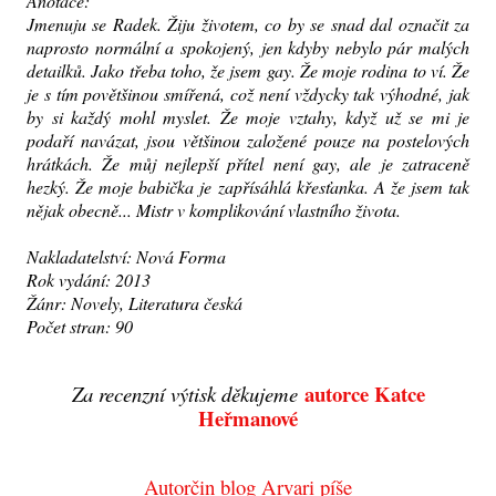
Anotace:
Jmenuju se Radek. Žiju životem, co by se snad dal označit za
naprosto normální a spokojený, jen kdyby nebylo pár malých
detailků. Jako třeba toho, že jsem gay. Že moje rodina to ví. Že
je s tím povětšinou smířená, což není vždycky tak výhodné, jak
by si každý mohl myslet. Že moje vztahy, když už se mi je
podaří navázat, jsou většinou založené pouze na postelových
hrátkách. Že můj nejlepší přítel není gay, ale je zatraceně
hezký. Že moje babička je zapřísáhlá křesťanka. A že jsem tak
nějak obecně... Mistr v komplikování vlastního života.
Nakladatelství: Nová Forma
Rok vydání: 2013
Žánr: Novely, Literatura česká
Počet stran: 90
autorce Katce
Za recenzní výtisk děkujeme
Heřmanové
Autorčin blog Arvari píše