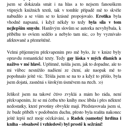
jsem se dokázala smát i na hlas a to nejsem fanouškem
vtipných knižních textů, tak v tomhle případě mě to skvěle
Erotika
nabudilo a se vším se to krásně propojovalo.
byla
byla síla v tom
vhodně napsaná, i když někdy to tedy
nejlepším smyslu
. Hanlivým slovům se autorka nevyhýbala, k
příběhu to ovšem sedělo a nebylo tam nic, co by vyznívalo
afektovaně a přemrštěně.
Velmi příjemným překvapením pro mě bylo, že v knize byly
gay láska v mých dlaních a
opravdu romantické texty. Tedy
naživo v mé hlavě.
Upřímně, tušila jsem, jak to dopadne, ale to
mi vůbec nesnížilo nadšení ze čtení, ale naopak mě to
popohnalo ještě víc. Těšila jsem se na to a když to přišlo, byla
jsem dojatá, zasněná s širokým úsměvem na rtech. :o)
Jelikož jsem na takové čtivo zvyklá a mám ho ráda, není
překvapením, že se mi četba této knihy moc líbila i přes některé
nedostatky, které prvotiny obvykle mají. Představovala jsem si,
že bude příběh v podobném duchu, přesto byla realita nakonec
Radek (samotný hrdina i
ještě lepší než moje očekávání, a
kniha - obsahově i vzhledově) byl prostě k sežrání!