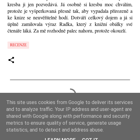
kresba ji jen pozvedává. Já osobně si kresbu moc chválím,
protože je vyšperkovaná přesně tak, aby vypadala přirozeně a
ke knize se neuvěřitelně hodí. Dotváří celkový dojem a já si
úplně zamilovala výraz Radka, který z knižní obálky své
čtenáře láká. Za mě rozhodně palec nahoru, protože okouzlí.
RECENZE
K
o
This site uses cookies from Google to deliver its services
m
and to analyze traffic. Your IP address and user-agent are
e
shared with Google along with performance and security
metrics to ensure quality of service, generate usage
n
statistics, and to detect and address abuse.
t
Používá technologii služby Blogger